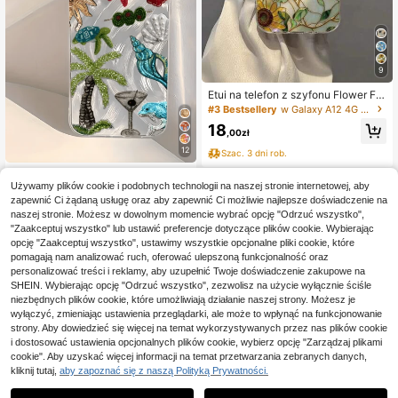
9
Etui na telefon z szyfonu Flower Fe
ather E-Style Stained Glass z moty
#3 Bestsellery
w Galaxy A12 4G Modne etui na telefony
wem słonecznika, odporne na upad
18
ki, kompatybilne z 14, 14 Pro, 14 Pr
,00zł
o Max, 13, 13 Pro, 13 Pro Max, 11, 11
12
Szac. 3 dni rob.
Pro Max, 12, 12 Pro, 12 Pro Max, XR,
XS, 15, 15 Pro, 15 Pro Max, 16, 16 Pr
Minimalistyczne etui na telefon z T
o, 16 Pro Max, 17, 17 Pro, 17 Air, 17 P
PU z motywem morskich elementó
Używamy plików cookie i podobnych technologii na naszej stronie internetowej, aby
#4 Bestsellery
w Boże Narodzenie Modne etui na telefony
ro Max, S23, S24, A04, A05, A14, A
w, odporne na wstrząsy, 1 szt., z ha
zapewnić Ci żądaną usługę oraz aby zapewnić Ci możliwie najlepsze doświadczenie na
12, A15, A33, A53, A32, A35, A34, 1
16
ftem pióra i perły, palmą i homarem,
,83zł
naszej stronie. Możesz w dowolnym momencie wybrać opcję "Odrzuć wszystko",
3, 13 Pro, 14, 14 Pro, 15, 15 Pro, Seri
kompatybilne z 17, 16, 15, 14, 13, 1
"Zaakceptuj wszystko" lub ustawić preferencje dotyczące plików cookie. Wybierając
es Premium, odporne na upadki
Szac. 3 dni rob.
2, 11 Pro Max, Air i serią, wersja mię
opcję "Zaakceptuj wszystko", ustawimy wszystkie opcjonalne pliki cookie, które
dzynarodowa, nie krajowa, wiosna,
pomagają nam analizować ruch, oferować ulepszoną funkcjonalność oraz
plaża
personalizować treści i reklamy, aby uzupełnić Twoje doświadczenie zakupowe na
SHEIN. Wybierając opcję "Odrzuć wszystko", zezwolisz na użycie wyłącznie ściśle
niezbędnych plików cookie, które umożliwiają działanie naszej strony. Możesz je
wyłączyć, zmieniając ustawienia przeglądarki, ale może to wpłynąć na funkcjonowanie
strony. Aby dowiedzieć się więcej na temat wykorzystywanych przez nas plików cookie
i dostosować ustawienia opcjonalnych plików cookie, wybierz opcję "Zarządzaj plikami
cookie". Aby uzyskać więcej informacji na temat przetwarzania zebranych danych,
kliknij tutaj,
aby zapoznać się z naszą Polityką Prywatności.
VESPOP Luksusowe, błyszczące, j
ednokolorowe etui na telefon ze sz
22
,77zł