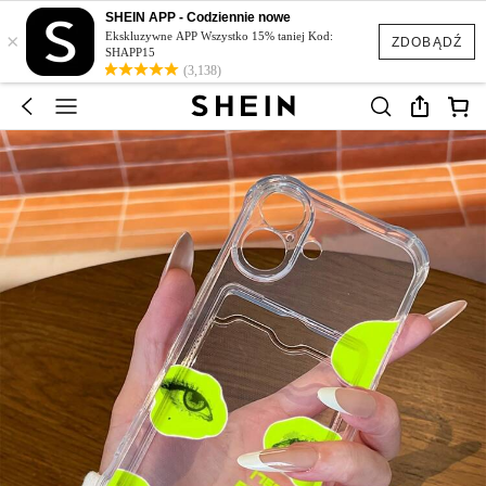
SHEIN APP - Codziennie nowe
×
Ekskluzywne APP Wszystko 15% taniej Kod:
ZDOBĄDŹ
SHAPP15
(3,138)