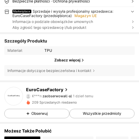
Bezpieczne płatności · Ochrona prywatności
Sprzedaje i wysyła profesjonalny sprzedawca:
Marketplace
EuroCaseFactory (przedsiębiorca)
Magazyn UE
Informacja o podziale obowiązków umownych
Aby zgłosić tego sprzedawcę i/lub produkt
Szczegóły Produktu
Materiał:
TPU
Zobacz więcej
Informacje dotyczące bezpieczeństwa i kontakt
EuroCaseFactory
1 Obserwujący
4,68
K***n
zaobserwował(-a)
1 dzień temu
i***o
przegląda
209 Sprzedanych niedawno
1 Obserwujący
4,68
Obserwuj
Wszystkie przedmioty
1 Obserwujący
4,68
Możesz Także Polubić