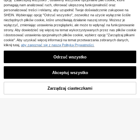
opcję "Zaakceptuj wszystko", ustawimy wszystkie opcjonalne pliki cookie, które
chający
d, jednokolorowe, z okrągłym dekol
78
pomagają nam analizować ruch, oferować ulepszoną funkcjonalność oraz
,00zł
tem, casualowe, sportowe, do ćwic
personalizować treści i reklamy, aby uzupełnić Twoje doświadczenie zakupowe na
zeń, zestaw koszulek do koszyków
4-5 dni roboczych
SHEIN. Wybierając opcję "Odrzuć wszystko", zezwolisz na użycie wyłącznie ściśle
ki, 3 zestawy koszulek, prążkowan
e koszulki do ćwiczeń, białe, oddyc
niezbędnych plików cookie, które umożliwiają działanie naszej strony. Możesz je
hające, do ćwiczeń na siłownię
wyłączyć, zmieniając ustawienia przeglądarki, ale może to wpłynąć na funkcjonowanie
strony. Aby dowiedzieć się więcej na temat wykorzystywanych przez nas plików cookie
i dostosować ustawienia opcjonalnych plików cookie, wybierz opcję "Zarządzaj plikami
cookie". Aby uzyskać więcej informacji na temat przetwarzania zebranych danych,
kliknij tutaj,
aby zapoznać się z naszą Polityką Prywatności.
Odrzuć wszystko
Akceptuj wszystko
Zarządzaj ciasteczkami
KUP TERAZ
DODAJ DO KOSZYKA
Zaoszczędź 2,74zł
Koszulka unisex z czys
Magazyn UE
33
tej bawełny Swag Y2K Koszulka m
,00zł
-7%
ęska Top Casual Okrągły dekolt, Le
35,74zł
najniższa cena
kko elastyczny materiał, Regularny
4-5 dni roboczych
Męski bezrękawny T-shirt sportow
krój, Nadrukowany wzór, Miękka b
74
y outdoorowy 3-pak, modny gradie
awełna na każdą porę roku, Codzie
,56zł
ntowy wzór, do codziennych dojaz
nny komfort, Lekka, Oddychająca,
dów i treningu
Urocza, Idealna na wakacje, Bluzki
damskie, Koszulki damskie