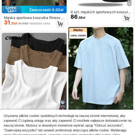
5
4
Zaoszczędź 0,02zł
4 szt. męskich sportowych koszule
86
k bez rękawów, krótkie topy do tren
Męska sportowa koszulka fitness n
,58zł
ingu koszykówki i fitness, wygodne
31
a ramiączkach z szerokimi ramiona
,21zł
31,23zł
najniższa cena
i trwałe, odpowiednie do codzienne
mi
go stroju sportowego
14
Używamy plików cookie i podobnych technologii na naszej stronie internetowej, aby
CAMEL CROWN Flagship Store
zapewnić Ci żądaną usługę oraz aby zapewnić Ci możliwie najlepsze doświadczenie na
CAMEL CROWN Męski T-shirt
Coreblaze
NEW
naszej stronie. Możesz w dowolnym momencie wybrać opcję "Odrzuć wszystko",
100
z krótkim rękawem z ochroną prze
Coreblaze Męskie kosz
,55zł
Magazyn UE
"Zaakceptuj wszystko" lub ustawić preferencje dotyczące plików cookie. Wybierając
d słońcem, efekt chłodzenia i oddy
ulki bez rękawów w stylu Boyfrien
111,15zł RRP
#1 Bestsellery
w Męskie koszulki i topy outdoorowe