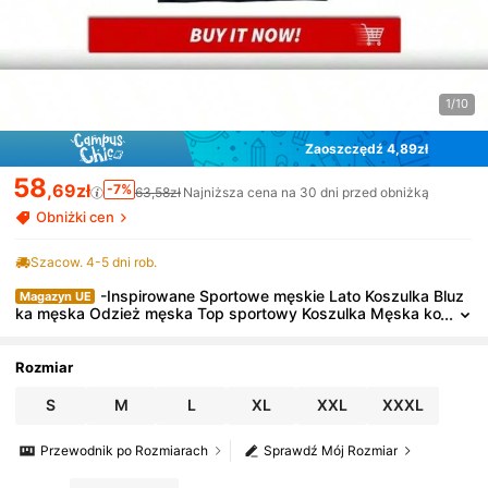
1/10
Zaoszczędź 4,89zł
58
,69zł
-7%
63,58zł
Najniższa cena na 30 dni przed obniżką
Obniżki cen
Szacow. 4-5 dni rob.
-Inspirowane Sportowe męskie Lato Koszulka Bluz
Magazyn UE
ka męska Odzież męska Top sportowy Koszulka Męska ko
szulka Ten sam styl dla mężczyzn i mężczyzn
Rozmiar
S
M
L
XL
XXL
XXXL
Przewodnik po Rozmiarach
Sprawdź Mój Rozmiar