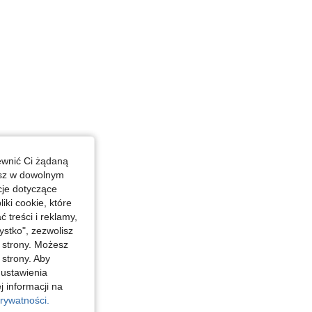
ewnić Ci żądaną
esz w dowolnym
cje dotyczące
iki cookie, które
treści i reklamy,
stko", zezwolisz
j strony. Możesz
 strony. Aby
 ustawienia
j informacji na
rywatności.