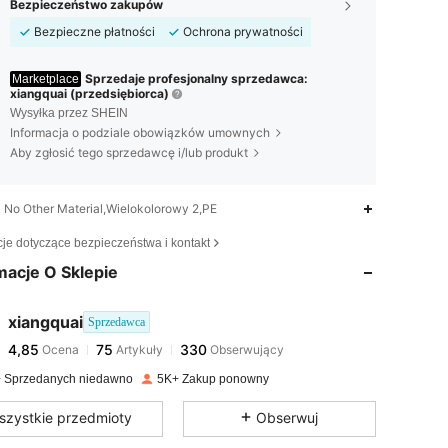
Bezpieczeństwo zakupów
Bezpieczne płatności
Ochrona prywatności
Sprzedaje profesjonalny sprzedawca:
Marketplace
xiangquai (przedsiębiorca)
Wysyłka przez SHEIN
Informacja o podziale obowiązków umownych
Aby zgłosić tego sprzedawcę i/lub produkt
No Other Material,Wielokolorowy 2,PE
4,85
75
330
cje dotyczące bezpieczeństwa i kontakt
macje O Sklepie
4,85
75
330
xiangquai
Sprzedawca
4,85
75
330
Ocena
Artykuły
Obserwujący
4***7
zapłacono
1 dzień temu
 Sprzedanych niedawno
5K+ Zakup ponowny
4,85
75
330
szystkie przedmioty
Obserwuj