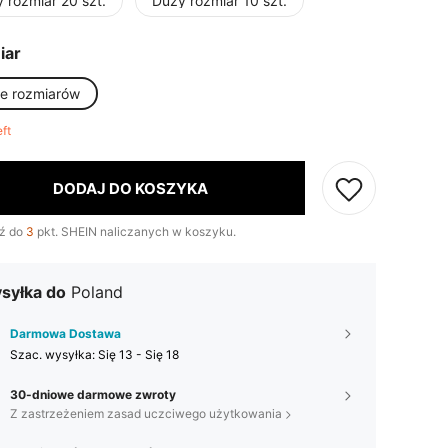
 rozmiar 20 szt.
Duży rozmiar 10 szt.
iar
le rozmiarów
eft
DODAJ DO KOSZYKA
ź do
3
pkt. SHEIN naliczanych w koszyku.
syłka do
Poland
Darmowa Dostawa
Szac. wysyłka:
Się 13 - Się 18
30-dniowe darmowe zwroty
Z zastrzeżeniem zasad uczciwego użytkowania