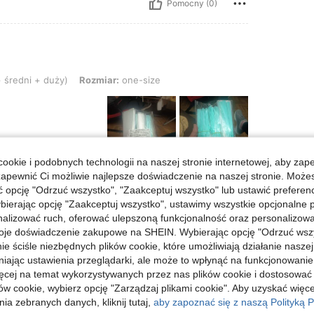
Pomocny (0)
 duży), Rozmiar: one-size
 średni + duży)
Rozmiar:
one-size
ookie i podobnych technologii na naszej stronie internetowej, aby zap
zapewnić Ci możliwie najlepsze doświadczenie na naszej stronie. Moż
Pomocny (0)
opcję "Odrzuć wszystko", "Zaakceptuj wszystko" lub ustawić preferen
bierając opcję "Zaakceptuj wszystko", ustawimy wszystkie opcjonalne pl
lizować ruch, oferować ulepszoną funkcjonalność oraz personalizować 
j Opinii
oje doświadczenie zakupowe na SHEIN. Wybierając opcję "Odrzuć wszy
ie ściśle niezbędnych plików cookie, które umożliwiają działanie nasze
niając ustawienia przeglądarki, ale może to wpłynąć na funkcjonowanie
ięcej na temat wykorzystywanych przez nas plików cookie i dostosować
ów cookie, wybierz opcję "Zarządzaj plikami cookie". Aby uzyskać więce
ia zebranych danych, kliknij tutaj,
aby zapoznać się z naszą Polityką P