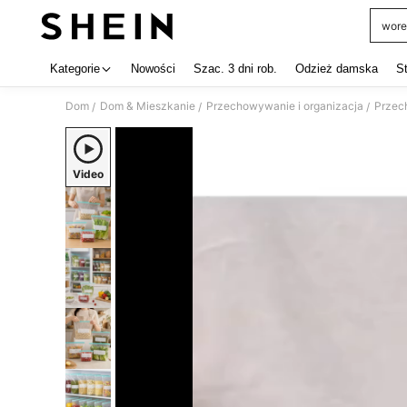
wore
Use up 
Kategorie
Nowości
Szac. 3 dni rob.
Odzież damska
S
Dom
Dom & Mieszkanie
Przechowywanie i organizacja
Przec
/
/
/
Video