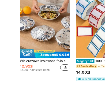
Zaoszczędź 0,04zł
Wielorazowa izolowana folia aluminiowa do żywności, rozciągliwa kuchenna folia do zachowania świeżości, trwała i odporna na wysoką temperaturę do owoców, posiłków, naczyń, izolowanych pojemników na żywność, podgrzewania posiłków, z powierzchnią odblaskową, odporna na wysoką temperaturę pokrywka
1000 szt. wodoodpornych i olejoodpornych etykiet bez pozostałości - nadają się do lodówki, zamrażarki, pomieszczeń do przechowywania żywności i kuchni - idealne 
Magazyn UE
12,92zł
#1 Bestsellery
12,96zł
najniższa cena
14,00zł
4-5 dni roboczyc