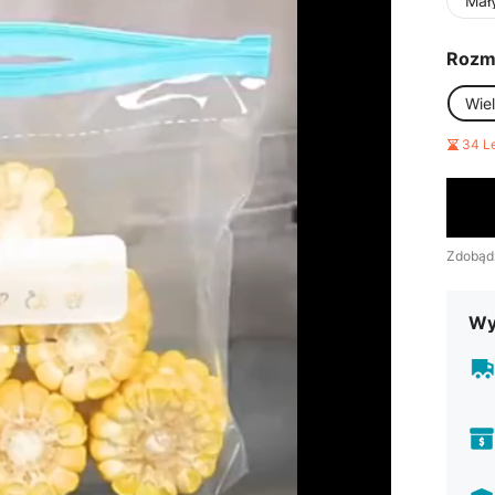
Mały
Rozm
Wie
34 L
Zdobąd
Wy