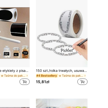
[Wodoodporne etykiety z pisakiem] Ponad 120 wielokrotnego użytku wodoodpornych etykiet tablicowych z pisakiem – usuwalne naklejki na pojemniki do przechowywania, słoiki Mason, butelki, spiżarnie, artykuły biurowe, prezenty świąteczne, upominki na przyjęcia, artykuły szkolne
150 szt./rolka trwałych, usuwalnych naklejek - łatwe do odklejenia, bez śladów, dekoracyjne etykiety odpowiednie do organizacji domu, na Halloween, Święto Dziękczynienia, Boże Narodzenie, imprezy zimowe, dekoracje noworoczne i nie tylko.
w Taśma do pakowania żywności, naklejki i etykiety
w Taśma do pakowania żywności, naklejki i etykiety
#4 Bestsellery
15,81zł