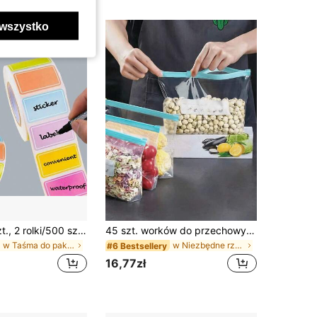
wszystko
1 rolka/500 szt., 2 rolki/500 szt., duży rozmiar – 1 rolka/400 szt., losowe kolory, kolorowe samoprzylepne etykiety samoprzylepne, wodoodporne i do pisania, samoprzylepne naklejki identyfikacyjne
45 szt. worków do przechowywania żywności (w tym 10 dużych, 15 średnich i 20 małych), pogrubiane worki do zamrażarki, do mikrofalówki, niebieskie, do długoterminowego przechowywania i organizacji żywności, przezroczyste worki strunowe PE, do sortowania i przechowywania produktów spożywczych i przekąsek w kuchni
w Taśma do pakowania żywności, naklejki i etykiety
w Niezbędne rzeczy na powrót do szkoły Przechowywa
#6 Bestsellery
16,77zł