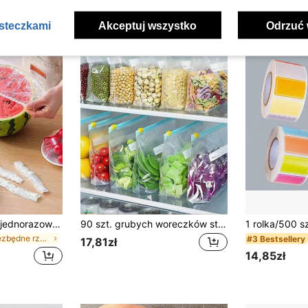
asteczkami
Akceptuj wszystko
Odrzuć 
200/100/50/1 szt. jednorazowe pokrywki z folii spożywczej, osłonki na słuchawkę prysznicową, wielofunkcyjne jednorazowe worki termokurczliwe, jednorazowe nakładki na buty, pogrubiona kuchenna folia spożywcza, domowe pokrywki do przechowywania żywności w lodówce, elastyczne rozciągliwe osłonki, do codziennego użytku
90 szt. grubych woreczków strunowych do zamrażarki, niebieskie, wielorazowe, szczelne, do mikrofali i lodówki, oszczędzające miejsce, dostępne w zestawach 60 szt./50 szt./45 szt./40 szt./30 szt./25 szt./20 szt./15 szt./10 szt./1 szt.
w Niezbędne rzeczy na powrót do szkoły Przechowywa
#3 Bestsellery
17,81zł
14,85zł