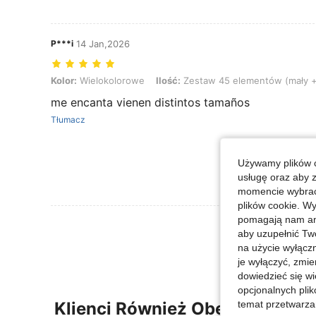
P***i
14 Jan,2026
Kolor: Wielokolorowe, Ilość: Zestaw 45 elementów (mały + średni +
Kolor:
Wielokolorowe
Ilość:
Zestaw 45 elementów (mały +
me encanta vienen distintos tamaños
Tłumacz
Używamy plików c
usługę oraz aby 
momencie wybrać 
plików cookie. Wy
pomagają nam ana
Zobacz Więce
aby uzupełnić Tw
na użycie wyłączn
je wyłączyć, zmie
dowiedzieć się w
opcjonalnych plik
temat przetwarzan
Klienci Również Obejrzeli