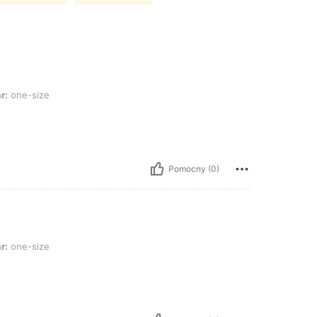
e
r:
one-size
Pomocny (0)
e
r:
one-size