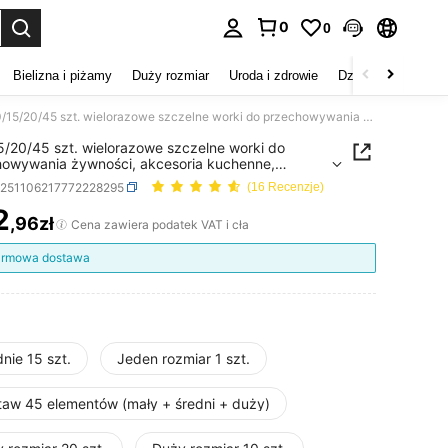
0
0
duj. Press Enter to select.
Bielizna i piżamy
Duży rozmiar
Uroda i zdrowie
Dzieci
Buty
D
1/10/15/20/45 szt. wielorazowe szczelne worki do przechowywania żywności, akcesoria kuchenne, pogrubiane worki zamrażalnicze z suwakiem PE, niebieskie przezroczyste worki do przechowywania świeżych produktów, bezpieczne do mikrofalówki, do organizacji kuchni, przekąsek, owoców i warzyw
5/20/45 szt. wielorazowe szczelne worki do
owywania żywności, akcesoria kuchenne,
iane worki zamrażalnicze z suwakiem PE,
h251106217772228295
(16 Recenzje)
skie przezroczyste worki do przechowywania
ch produktów, bezpieczne do mikrofalówki, do
2
,96zł
ICE AND AVAILABILITY
Cena zawiera podatek VAT i cła
zacji kuchni, przekąsek, owoców i warzyw
rmowa dostawa
nie 15 szt.
Jeden rozmiar 1 szt.
taw 45 elementów (mały + średni + duży)