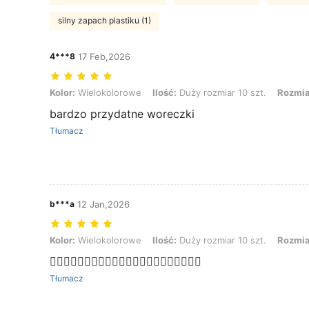
silny zapach plastiku (1)
4***8
17 Feb,2026
Kolor: Wielokolorowe, Ilość: Duży rozmiar 10 szt., Rozmiar: one-siz
Kolor:
Wielokolorowe
Ilość:
Duży rozmiar 10 szt.
Rozmia
bardzo przydatne woreczki
Tłumacz
b***a
12 Jan,2026
Kolor: Wielokolorowe, Ilość: Duży rozmiar 10 szt., Rozmiar: one-siz
Kolor:
Wielokolorowe
Ilość:
Duży rozmiar 10 szt.
Rozmia
✊🏽✊🏽✊🏽✊🏽✊🏽✊🏽✊🏽✊🏽✊🏽✊🏽✊🏽
Tłumacz