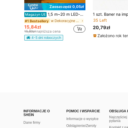
Zaoszczędź 0,05zł
1,5 m~20 m LED-owe lampki drucikowe do dekoracji domu, lampki drucikowe do dekoracji ścian w pomieszczeniach, lampki dekoracyjne do ogrodu i drzew na zewnątrz, lampki dekoracyjne na ślub, przyjęcie urodzinowe, powrót do szkoły, dekoracje do klasy i akademika, lampki drucikowe do namiotu kempingowego, prezent świąteczny
Magazyn UE
35 Left
w Dekoracyjne ozdoby wiszące
#1 Bestsellery
15,84zł
20,79zł
15,89zł
najniższa cena
Założono rok t
4-5 dni roboczych
INFORMACJE O
POMOC I WSPARCIE
OBSŁUGA 
SHEIN
Najczęście
Informacje o wysyłce
pytania
Dane firmy
Odstąpienie/Zwroty
Kontakt z n