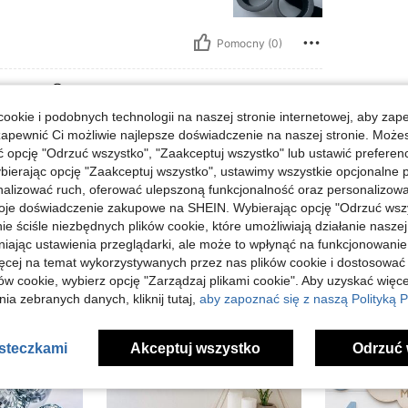
Pomocny (0)
j Opinii
ookie i podobnych technologii na naszej stronie internetowej, aby zap
zapewnić Ci możliwie najlepsze doświadczenie na naszej stronie. Moż
opcję "Odrzuć wszystko", "Zaakceptuj wszystko" lub ustawić preferen
bierając opcję "Zaakceptuj wszystko", ustawimy wszystkie opcjonalne pl
lizować ruch, oferować ulepszoną funkcjonalność oraz personalizować 
oje doświadczenie zakupowe na SHEIN. Wybierając opcję "Odrzuć wszy
ie ściśle niezbędnych plików cookie, które umożliwiają działanie nasze
niając ustawienia przeglądarki, ale może to wpłynąć na funkcjonowanie
ięcej na temat wykorzystywanych przez nas plików cookie i dostosować
ów cookie, wybierz opcję "Zarządzaj plikami cookie". Aby uzyskać więce
ia zebranych danych, kliknij tutaj,
aby zapoznać się z naszą Polityką P
asteczkami
Akceptuj wszystko
Odrzuć 