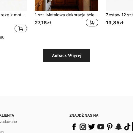
1 szt. Baner na imprezę z motywem wiśniowym - "Ona jest wiśnią na szczycie" Dekoracja na wesele i imprezę dla pań, czerwony owocowy znak wiszący na oświadczyny i urodziny, dekoracja pokoju papierowego
1 szt. Metalowa dekoracja ścienna "Drzewo Życia", wymiary 15,75" x 15,75", Metalowa dekoracja ścienna "Drzewo Życia", metalowa ozdoba ścienna, metalowa rzeźba w kształcie drzewa, prezent do domu, prezent na parapetówkę, prezent urodzinowy, dekoracja ścienna do pokoju, wystrój domu, prezent na parapetówkę
27,16zł
13,85zł
emu
Zobacz Więcej
KLIENTA
ZNAJDŹ NAS NA
j zadawane
ami