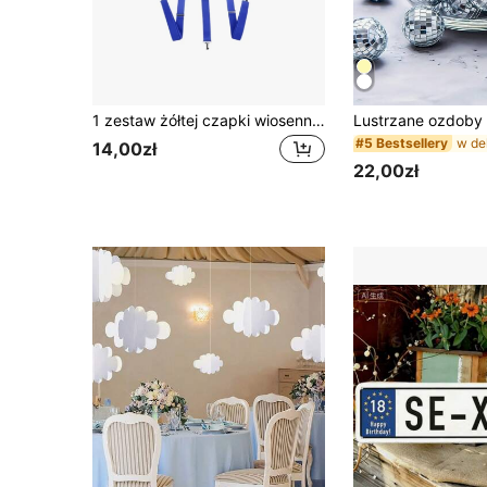
1 zestaw żółtej czapki wiosenno-letniej, dzianinowej, 5-częściowy zestaw akcesoriów do kostiumu cosplay, świąteczna dekoracja świąteczna
#5 Bestsellery
14,00zł
22,00zł