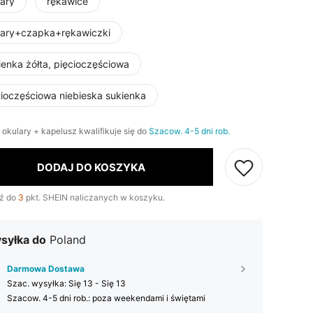
lary
rękawice
lary+czapka+rękawiczki
ienka żółta, pięcioczęściowa
cioczęściowa niebieska sukienka
 okulary + kapelusz kwalifikuje się do
Szacow. 4-5 dni rob.
DODAJ DO KOSZYKA
ź do
3
pkt. SHEIN naliczanych w koszyku.
syłka do
Poland
Darmowa Dostawa
Szac. wysyłka:
Się 13 - Się 13
Szacow. 4-5 dni rob.: poza weekendami i świętami