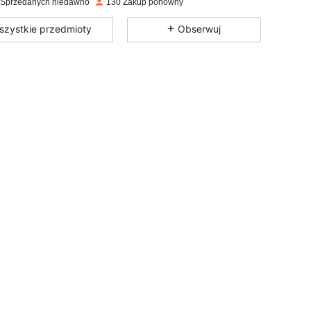
 Sprzedanych niedawno
130 Zakup ponowny
4,80
18
80
szystkie przedmioty
Obserwuj
4,80
18
80
4,80
18
80
4,80
18
80
4,80
18
80
4,80
18
80