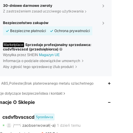
30-dniowe darmowe zwroty
Z zastrzeżeniem zasad uczciwego użytkowania
Bezpieczeństwo zakupów
Bezpieczne płatności
Ochrona prywatności
Sprzedaje profesjonalny sprzedawca:
Marketplace
csdvfbvscscd (przedsiębiorca)
Wysyłka przez SHEIN
Magazyn UE
Informacja o podziale obowiązków umownych
Aby zgłosić tego sprzedawcę i/lub produkt
ABS,Poliester,Brak platerowanego metalu szlachetnego
4,80
18
80
cje dotyczące bezpieczeństwa i kontakt
macje O Sklepie
4,80
18
80
4,80
18
80
csdvfbvscscd
Sprzedawca
j***i
zaobserwował(-a)
1 dzień temu
4,80
18
80
Ocena
Artykuły
Obserwujący