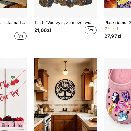
1 szt. metalowa tabliczka na 18. urodziny – idealny prezent dla nastolatków, dekoracja ścienna na imprezę, losowy wzór otworów
1 szt. "Wierzyła, że może, więc zrobiła" – inspirujący wieszak na medale, metalowy stojak ścienny do organizowania medali, łatwy w montażu, organizer na wstążki dla sportowców i maratończyków
27 Left
21,66zł
27,97zł