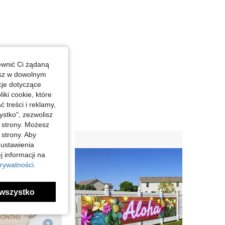
ewnić Ci żądaną
esz w dowolnym
cje dotyczące
iki cookie, które
treści i reklamy,
stko", zezwolisz
j strony. Możesz
 strony. Aby
 ustawienia
j informacji na
rywatności.
wszystko