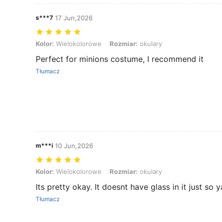
s***7
17 Jun,2026
Kolor: Wielokolorowe, Rozmiar: okulary
Kolor:
Wielokolorowe
Rozmiar:
okulary
Perfect for minions costume, I recommend it
Tłumacz
m***i
10 Jun,2026
Kolor: Wielokolorowe, Rozmiar: okulary
Kolor:
Wielokolorowe
Rozmiar:
okulary
Its pretty okay. It doesnt have glass in it just so ya
Tłumacz