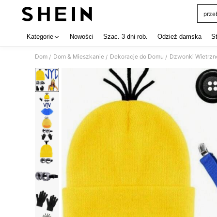
prze
Use up 
Kategorie
Nowości
Szac. 3 dni rob.
Odzież damska
S
Dom
Dom & Mieszkanie
Dekoracje do Domu
Dzwonki Wietrzn
/
/
/