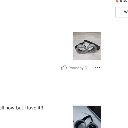
8.3K
W
Pomocny (1)
ll now but i love it!!