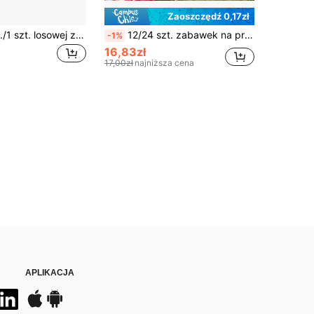
Zaoszczędź 0,17zł
Zestaw 12 szt./1 szt. losowej zawieszki do kapci, nowe urocze różowe spinki do butów, seria breloków z miękkiej perforowanej gumy PVC, kreskówkowe akcesoria do kapci, kapcie w kwiatowy wzór, buty ogrodowe w stylu anime, DIY dekoracja do butów, spinka do butów Angie, uniseks zawieszka do butów, urocze świeże słodkie buty casual, kapcie z kwiatowym nadrukiem
12/24 szt. zabawek na przyjęcie urodzinowe z motywem bajki, artykuły urodzinowe z bajki, trójkątne flagi z błękitnym niebem i białymi chmurami, trójkątne flagi z krowim nadrukiem, trójkątne flagi i banery wiszące na imprezę w stylu western cowboy, dekoracje urodzinowe, artykuły ogrodowe na imprezę
-1%
16,83zł
17,00zł
najniższa cena
APLIKACJA