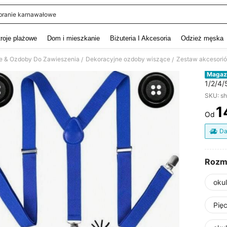
branie karnawałowe
and down arrow keys to navigate search Ostatnie wyszukiwanie and szukaj i znaj
troje plażowe
Dom i mieszkanie
Biżuteria I Akcesoria
Odzież męska
e & Ozdoby Do Zawieszenia
Dekoracyjne ozdoby wiszące
/
/
Magaz
1/2/4/
postac
SKU: s
Narodz
1
cospla
Od
PR
Da
Rozm
oku
Pię