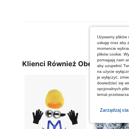
Zobacz Więce
Używamy plików c
usługę oraz aby 
momencie wybrać 
plików cookie. Wy
pomagają nam ana
Klienci Również Obejrzeli
aby uzupełnić Tw
na użycie wyłączn
je wyłączyć, zmie
dowiedzieć się w
opcjonalnych plik
temat przetwarzan
Zarządzaj ci