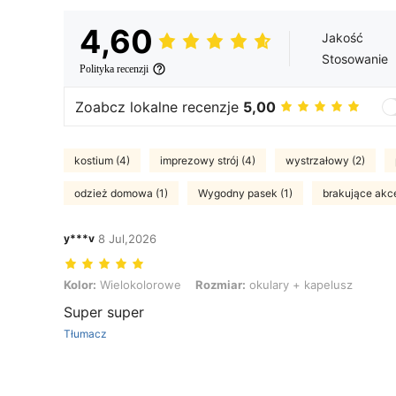
4,60
Jakość
Stosowanie
Polityka recenzji
Zoabcz lokalne recenzje
5,00
kostium (4)
imprezowy strój (4)
wystrzałowy (2)
odzież domowa (1)
Wygodny pasek (1)
brakujące akce
y***v
8 Jul,2026
Kolor: Wielokolorowe, Rozmiar: okulary + kapelusz
Kolor:
Wielokolorowe
Rozmiar:
okulary + kapelusz
Super super
Tłumacz