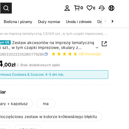
0
0
duj. Press Enter to select.
Bielizna i piżamy
Duży rozmiar
Uroda i zdrowie
Dzieci
Buty
D
Zestaw akcesoriów na imprezę tematyczną 1/2/4/5 szt., w tym czapki imprezowe, okulary z postaciami z kreskówek, odpowiednie na Boże Narodzenie, Halloween i imprezy tematyczne, dekoracje cosplay
Zestaw akcesoriów na imprezę tematyczną
yn UE
5 szt., w tym czapki imprezowe, okulary z
iami z kreskówek, odpowiednie na Boże
h260330223352851776289
(96 Recenzje)
enie, Halloween i imprezy tematyczne, dekoracje
4
y
,00zł
ICE AND AVAILABILITY
Brak dodatkowych opłat
rmowa Dostawa & Szacow. 4-5 dni rob.
iar
lary + kapelusz
ma
cioczęściowy zestaw w kolorze królewskiego błękitu