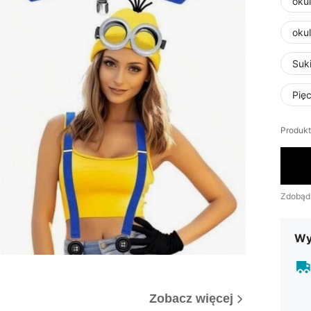
oku
oku
Suk
Pię
Produkt
Zdobąd
Wy
Zobacz więcej