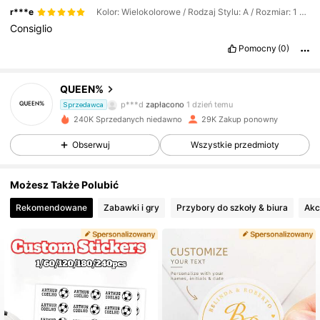
r***e
Kolor: Wielokolorowe / Rodzaj Stylu: A / Rozmiar: 1 szt.
Consiglio
4.9K Obserwujący
4,70
Pomocny
(0)
QUEEN%
4.9K Obserwujący
4,70
p***d
zapłacono
1 dzień temu
Sprzedawca
240K Sprzedanych niedawno
29K Zakup ponowny
4.9K Obserwujący
4,70
Obserwuj
Wszystkie przedmioty
Możesz Także Polubić
4.9K Obserwujący
4,70
Rekomendowane
Zabawki i gry
Przybory do szkoły & biura
Akc
4.9K Obserwujący
4,70
4.9K Obserwujący
4,70