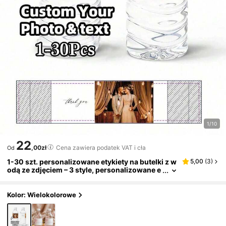
1/10
22
,00zł
Cena zawiera podatek VAT i cła
Od
1-30 szt. personalizowane etykiety na butelki z w
5,00
(
3
)
odą ze zdjęciem – 3 style, personalizowane e
tykiety na uroczystości, naklejki do samodzi
elnego pakowania butelek z wodą, odpowiednie
do domu
Kolor: Wielokolorowe