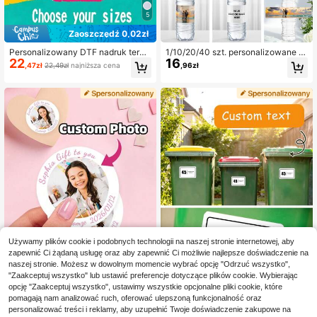
5
Zaoszczędź 0,02zł
Personalizowany DTF nadruk term
1/10/20/40 szt. personalizowane s
22
16
otransferowy na odzież z własnym
amoprzylepne naklejki na butelki z
,47zł
22,49zł
najniższa cena
,96zł
zdjęciem i tekstem, niestandardow
wodą, dekoracyjne etykiety do opa
e termotransferowe naklejki do pras
kowań z własnym tekstem, modny
owania na koszulki, spersonalizow
uroczy unikalny projekt, odpowiedn
ana winylowa naklejka DTF do ter
ie dla kobiet, mężczyzn, przyjaciół,
motransferu, nadruk sublimacyjny z
rodziny i współpracowników, do do
foto i imieniem, naszywki do praso
mu, biura, ogrodu i salonu herbaty,
wania
na urodziny, rocznicę, Walentynki,
Dzień Matki, Dzień Ojca, zakończe
nie szkoły, ślub, parapetówkę, Boż
e Narodzenie i inne święta
Używamy plików cookie i podobnych technologii na naszej stronie internetowej, aby
zapewnić Ci żądaną usługę oraz aby zapewnić Ci możliwie najlepsze doświadczenie na
naszej stronie. Możesz w dowolnym momencie wybrać opcję "Odrzuć wszystko",
"Zaakceptuj wszystko" lub ustawić preferencje dotyczące plików cookie. Wybierając
Zaoszczędź 0,01zł
opcję "Zaakceptuj wszystko", ustawimy wszystkie opcjonalne pliki cookie, które
pomagają nam analizować ruch, oferować ulepszoną funkcjonalność oraz
1/30/60/100 szt. personalizowane
Naklejki na kosze na śmieci z
NEW
17
25
naklejki z foto, etykiety z własnym
własnym tekstem (1/2/4 szt.) – sper
personalizować treści i reklamy, aby uzupełnić Twoje doświadczenie zakupowe na
,92zł
17,93zł
najniższa cena
,23zł