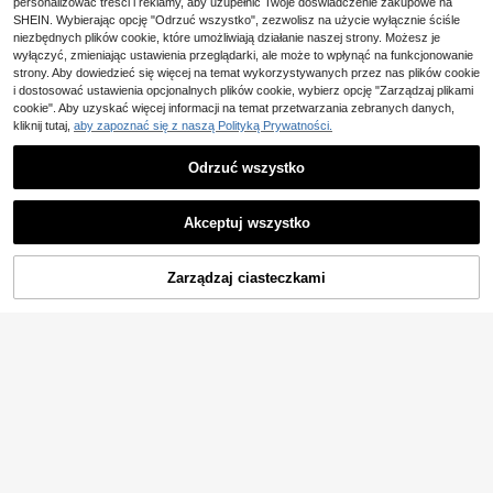
personalizować treści i reklamy, aby uzupełnić Twoje doświadczenie zakupowe na
15
e, Halloween i Boże Narodzenie
,85zł
SHEIN. Wybierając opcję "Odrzuć wszystko", zezwolisz na użycie wyłącznie ściśle
niezbędnych plików cookie, które umożliwiają działanie naszej strony. Możesz je
wyłączyć, zmieniając ustawienia przeglądarki, ale może to wpłynąć na funkcjonowanie
strony. Aby dowiedzieć się więcej na temat wykorzystywanych przez nas plików cookie
i dostosować ustawienia opcjonalnych plików cookie, wybierz opcję "Zarządzaj plikami
cookie". Aby uzyskać więcej informacji na temat przetwarzania zebranych danych,
kliknij tutaj,
aby zapoznać się z naszą Polityką Prywatności.
Odrzuć wszystko
1 szt. składany wachlarz w kształci
Akceptuj wszystko
e serca, romantyczny dodatek ślub
15
,47zł
ny, wachlarz składany z piórkowy
m wzorem i designem okularów w k
Zaoszczędź 0,91zł
ształcie serca, 1 szt. na imprezę, ślu
Zarządzaj ciasteczkami
DODAJ DO KOSZYKA
b, urodziny, wieczór panieński – uni
23 sztuki zabawnych rekwizytów d
wersalny zestaw na uroczystości
o fotobudki, akcesoria na urodziny,
(1000+)
wesele, maskaradę, dyskotekę, kar
20
,79zł
-4%
nawał, w zestawie z kapeluszami, s
21,70zł
najniższa cena
zminką, krawatami, koronami (różo
we złoto)