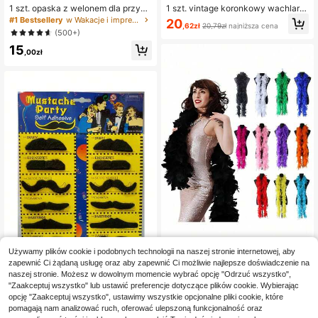
1 szt. opaska z welonem dla przysz
1 szt. vintage koronkowy wachlarz
łej panny młodej z grzebieniem, haf
składany z drewnianymi żeberkam
#1 Bestsellery
w Wakacje i imprezy Nakrycia głowy na imprezę
20
,62zł
20,79zł
najniższa cena
towany welon Bride To Be z perłam
i, ślubny rekwizyt do zdjęć, ekskluz
(500+)
i, personalizowany welon ślubny z
ywny koronkowy wachlarz na ślub
15
napisami, dekoracyjna opaska na gł
na świeżym powietrzu dla druhny,
,00zł
owę, biała ozdoba ślubna, prezent
elegancka pamiątka dla gościa wes
na bridal shower, akcesoria na zarę
elnego, prezent ślubny
czyny, ślub, upominki dla druhen
Używamy plików cookie i podobnych technologii na naszej stronie internetowej, aby
1 szt. kolorowy szal z piór sztuczny
zapewnić Ci żądaną usługę oraz aby zapewnić Ci możliwie najlepsze doświadczenie na
ch, 2 m długości, damski szal z piór,
13
,00zł
naszej stronie. Możesz w dowolnym momencie wybrać opcję "Odrzuć wszystko",
odpowiedni do tańca, na ślub, impre
1 zestaw 12 sztuk czarnych sztucz
"Zaakceptuj wszystko" lub ustawić preferencje dotyczące plików cookie. Wybierając
zę, Halloween, dekorację sceny, op
nych wąsów, rekwizyty do zdjęć i a
1 Left
askę na przyjęcie świąteczne, akc
opcję "Zaakceptuj wszystko", ustawimy wszystkie opcjonalne pliki cookie, które
rtykuły imprezowe
esorium do kostiumu, dekorację sza
(1000+)
pomagają nam analizować ruch, oferować ulepszoną funkcjonalność oraz
la, idealny na przyjęcie urodzinow