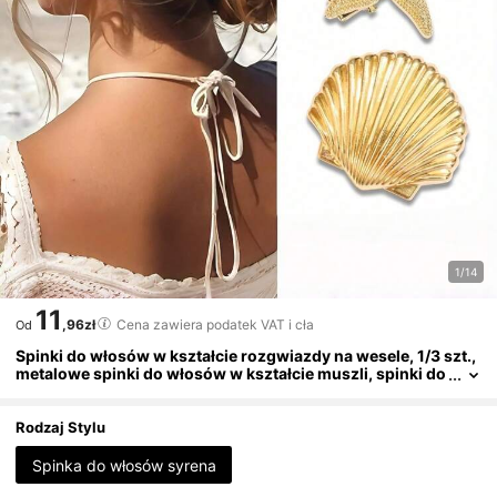
1/14
11
,96zł
Cena zawiera podatek VAT i cła
Od
Spinki do włosów w kształcie rozgwiazdy na wesele, 1/3 szt.,
metalowe spinki do włosów w kształcie muszli, spinki do
włosów w stylu syreny, pasujące do letnich strojów waka
cyjnych, damskie akcesoria do włosów, akcesoria plażowe
Rodzaj Stylu
Spinka do włosów syrena