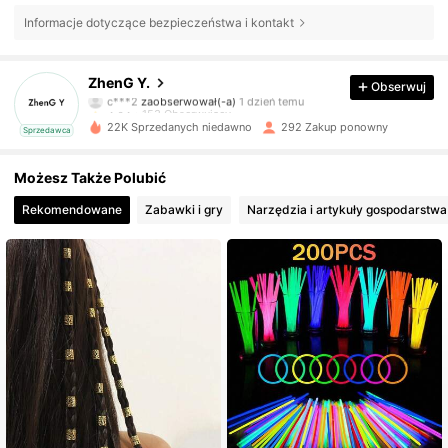
Informacje dotyczące bezpieczeństwa i kontakt
153 Obserwujący
4,64
ZhenG Y.
Obserwuj
c***2
zaobserwował(-a)
1 dzień temu
153 Obserwujący
4,64
22K Sprzedanych niedawno
292 Zakup ponowny
Sprzedawca
153 Obserwujący
4,64
Możesz Także Polubić
153 Obserwujący
4,64
Rekomendowane
Zabawki i gry
Narzędzia i artykuły gospodarst
153 Obserwujący
4,64
153 Obserwujący
4,64
153 Obserwujący
4,64
153 Obserwujący
4,64
153 Obserwujący
4,64