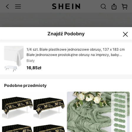
Znajdź Podobny
1/4 szt. Białe plastikowe jednorazowe obrusy, 137 x 183 cm
Białe jednorazowe prostokątne obrusy na imprezy, baby
shower, urodziny, wesele, ujawnienie płci dziecka, piknik,
Biały
dekoracje do kuchni i jadalni
16,85zł
Podobne przedmioty