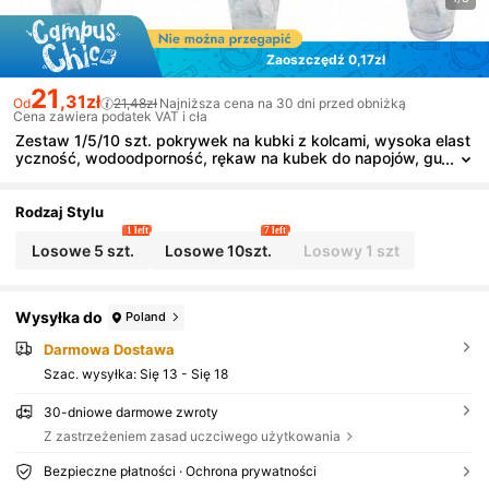
Zaoszczędź 0,17zł
21
,31zł
Od
21,48zł
Najniższa cena na 30 dni przed obniżką
Cena zawiera podatek VAT i cła
Zestaw 1/5/10 szt. pokrywek na kubki z kolcami, wysoka elast
yczność, wodoodporność, rękaw na kubek do napojów, gu
mka do kubków
Rodzaj Stylu
1 left
7 left
Losowe 5 szt.
Losowe 10szt.
Losowy 1 szt
Wysyłka do
Poland
Darmowa Dostawa
Szac. wysyłka:
Się 13 - Się 18
30-dniowe darmowe zwroty
Z zastrzeżeniem zasad uczciwego użytkowania
Bezpieczne płatności · Ochrona prywatności