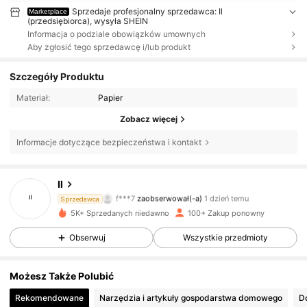
Sprzedaje profesjonalny sprzedawca: Il
Marketplace
(przedsiębiorca), wysyła SHEIN
Informacja o podziale obowiązków umownych
Aby zgłosić tego sprzedawcę i/lub produkt
Szczegóły Produktu
Materiał:
Papier
Zobacz więcej
Informacje dotyczące bezpieczeństwa i kontakt
843 Obserwujący
4,60
Il
f***7
zaobserwował(-a)
1 dzień temu
Sprzedawca
843 Obserwujący
4,60
5K+ Sprzedanych niedawno
100+ Zakup ponowny
843 Obserwujący
4,60
Obserwuj
Wszystkie przedmioty
843 Obserwujący
4,60
Możesz Także Polubić
Rekomendowane
Narzędzia i artykuły gospodarstwa domowego
843 Obserwujący
4,60