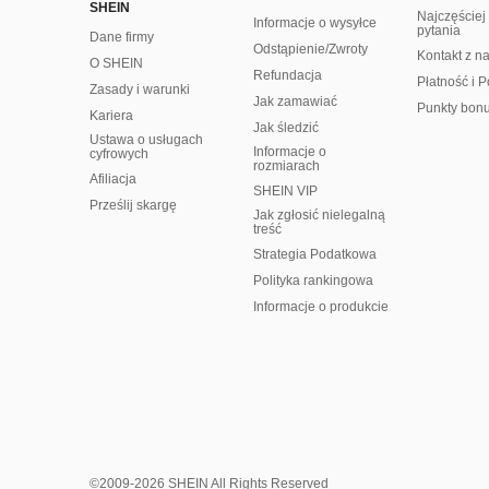
SHEIN
Najczęście
Informacje o wysyłce
pytania
Dane firmy
Odstąpienie/Zwroty
Kontakt z n
O SHEIN
Refundacja
Płatność i P
Zasady i warunki
Jak zamawiać
Punkty bon
Kariera
Jak śledzić
Ustawa o usługach
Informacje o
cyfrowych
rozmiarach
Afiliacja
SHEIN VIP
Prześlij skargę
Jak zgłosić nielegalną
treść
Strategia Podatkowa
Polityka rankingowa
Informacje o produkcie
©2009-2026 SHEIN All Rights Reserved