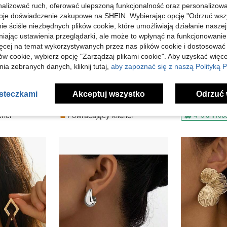
lizować ruch, oferować ulepszoną funkcjonalność oraz personalizować 
oje doświadczenie zakupowe na SHEIN. Wybierając opcję "Odrzuć wszy
ie ściśle niezbędnych plików cookie, które umożliwiają działanie nasze
niając ustawienia przeglądarki, ale może to wpłynąć na funkcjonowanie
5
ięcej na temat wykorzystywanych przez nas plików cookie i dostosować
ów cookie, wybierz opcję "Zarządzaj plikami cookie". Aby uzyskać więce
17
ia zebranych danych, kliknij tutaj,
aby zapoznać się z naszą Polityką P
w Kwiaty Kolczyki damskie
yków wkręcanych ze słonecznikiem dla kobiet
1 para minimalistycznych kolczyków w kształcie rozgwiazdy, europejski i amerykański design, modne kolczyki w stylu oceanicznym dla kobiet
-1%
Magazyn UE
)
w Kwiaty Kolczyki damskie
w Kwiaty Kolczyki damskie
w Rozgwiazda Kolczyki damskie
#2 Bestsellery
#1 Bestsellery
asteczkami
Akceptuj wszystko
Odrzuć 
)
)
14,85zł
15,84zł
w Kwiaty Kolczyki damskie
a
15,00zł
najniższa cena
16,00zł
najniżs
)
enci
Powracający klienci
4-5 dni ro