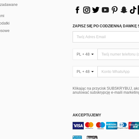
j zadawane
ami
odatki
ZAPISZ SIĘ PO CODZIENNĄ DAWKĘ 
usowe
PL + 48
PL + 48
Klikając na przycisk SUBSKRYBUJ, ak
anulować subskrypcję e-maili marketi
AKCEPTUJEMY