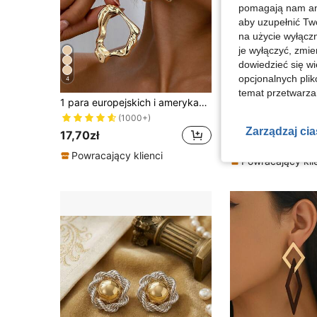
pomagają nam ana
aby uzupełnić Tw
na użycie wyłączn
je wyłączyć, zmie
dowiedzieć się w
opcjonalnych plik
4
19
temat przetwarzan
#1 Bestsellery
1 para europejskich i amerykańskich geometrycznych asymetrycznych pustych kolczyków
1 para eleganckich modnych personalizowanych kolcz
-1%
(1000+
(1000+)
#1 Bestsellery
#1 Bestsellery
Zarządzaj ci
(1000+
(1000+
14,85zł
17,70zł
#1 Bestsellery
15,00zł
najniższa cen
(1000+
Powracający klienci
Powracający kli