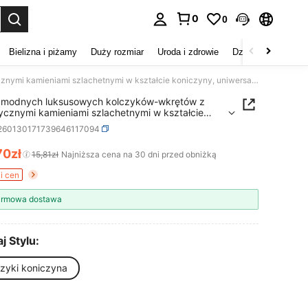
0
0
duj. Press Enter to select.
Bielizna i piżamy
Duży rozmiar
Uroda i zdrowie
Dzieci
Buty
D
1 para modnych luksusowych kolczyków-wkrętów z syntetycznymi kamieniami szlachetnymi w kształcie koniczyny, uniwersalnych do codziennego noszenia przez kobiety, na imprezy i festiwale
a modnych luksusowych kolczyków-wkrętów z
ycznymi kamieniami szlachetnymi w kształcie
yny, uniwersalnych do codziennego noszenia
j260130171739646117094
kobiety, na imprezy i festiwale
70zł
ICE AND AVAILABILITY
15,81zł
Najniższa cena na 30 dni przed obniżką
i cen
rmowa dostawa
j Stylu:
czyki koniczyna