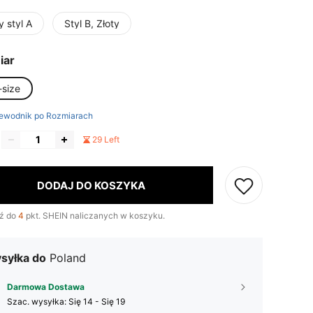
y styl A
Styl B, Złoty
iar
-size
ewodnik po Rozmiarach
29 Left
DODAJ DO KOSZYKA
ź do
4
pkt. SHEIN naliczanych w koszyku.
syłka do
Poland
Darmowa Dostawa
Szac. wysyłka:
Się 14 - Się 19