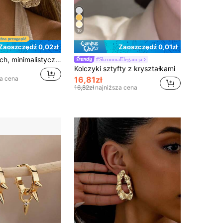
10
Zaoszczędź 0,02zł
Zaoszczędź 0,01zł
1 para modnych, minimalistycznych, metalowych kolczyków w kształcie kwiatków, eleganckie kolczyki odpowiednie do codziennego noszenia, na imprezy, randki i oficjalne wydarzenia
#SkromnaElegancja
Kolczyki sztyfty z kryształkami
za cena
16,81zł
16,82zł
najniższa cena