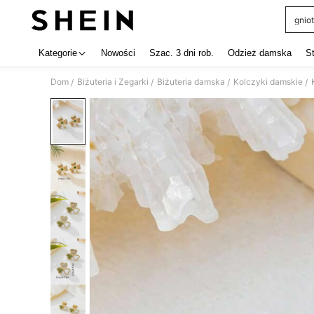
gniot
Use up 
Kategorie
Nowości
Szac. 3 dni rob.
Odzież damska
S
Dom
Biżuteria i Zegarki
Biżuteria damska
Kolczyki damskie
/
/
/
/