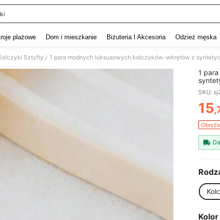
ki
and down arrow keys to navigate search Ostatnie wyszukiwanie and szukaj i znaj
troje plażowe
Dom i mieszkanie
Biżuteria I Akcesoria
Odzież męska
Kolczyki Sztyfty
/
1 par
syntet
konicz
SKU: s
przez 
15
,
PR
Obniżk
Da
Rodza
Kol
Kolor