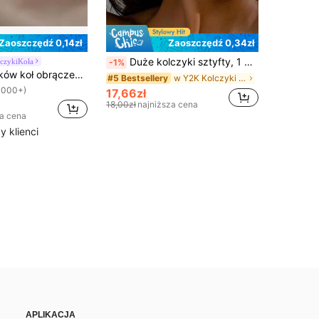
Zaoszczędź 0,14zł
Zaoszczędź 0,34zł
Duże kolczyki sztyfty, 1 para
czykiKoła
-1%
1 para kolczyków koł obrączek punk z kolcami i nitami dla kobiet, pozłacanych 18K, w kolorze srebrnym, kolczyki huggie, kolczyki na chrząstkę do piercingu, gotycka biżuteria, akcesoria
w Y2K Kolczyki damskie
#5 Bestsellery
1000+)
17,66zł
18,00zł
najniższa cena
za cena
 klienci
APLIKACJA