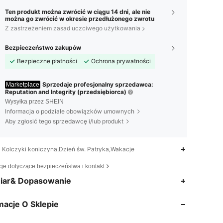
Ten produkt można zwrócić w ciągu 14 dni, ale nie
można go zwrócić w okresie przedłużonego zwrotu
Z zastrzeżeniem zasad uczciwego użytkowania
Bezpieczeństwo zakupów
Bezpieczne płatności
Ochrona prywatności
Sprzedaje profesjonalny sprzedawca:
Marketplace
Reputation and Integrity (przedsiębiorca)
Wysyłka przez SHEIN
Informacja o podziale obowiązków umownych
Aby zgłosić tego sprzedawcę i/lub produkt
Kolczyki koniczyna,Dzień św. Patryka,Wakacje
cje dotyczące bezpieczeństwa i kontakt
iar& Dopasowanie
4,94
77
680
macje O Sklepie
4,94
77
680