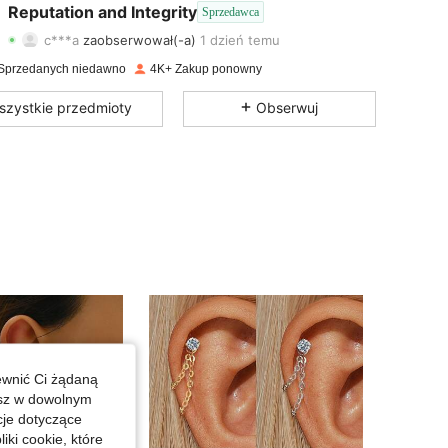
4,94
77
680
Reputation and Integrity
Sprzedawca
c***a
zaobserwował(-a)
1 dzień temu
4,94
77
680
Ocena
Artykuły
Obserwujący
Sprzedanych niedawno
4K+ Zakup ponowny
4,94
77
680
szystkie przedmioty
Obserwuj
4,94
77
680
4,94
77
680
4,94
77
680
4,94
77
680
4,94
77
680
ewnić Ci żądaną
esz w dowolnym
cje dotyczące
iki cookie, które