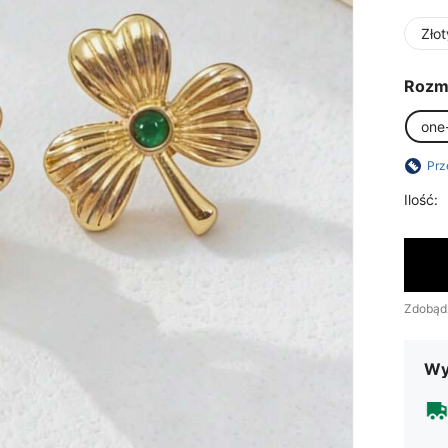
Złot
Rozm
one
Prz
Ilość:
Zdobąd
Wy