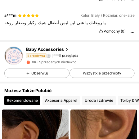
a***m
Kolor: Biały / Rozmiar: one-size
يا
روعاتك
يا
شي
اين
لبس
أطفال
شيك
وكبار
وصغار
روعة
Pomocny
(0)
82 Obserwujący
4,51
Baby Accessories
j***8
przegląda
Sprzedawca
82 Obserwujący
4,51
8K+ Sprzedanych niedawno
Obserwuj
Wszystkie przedmioty
82 Obserwujący
4,51
Możesz Także Polubić
82 Obserwujący
4,51
Rekomendowane
Akcesoria Apparel
Uroda i zdrowie
Torby & Wa
82 Obserwujący
4,51
82 Obserwujący
4,51
82 Obserwujący
4,51