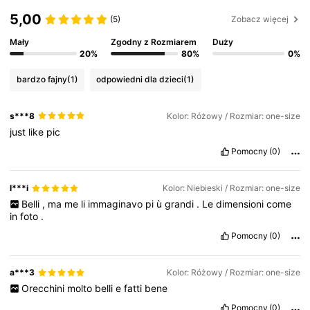
5,00
(5)
Zobacz więcej
Mały
Zgodny z Rozmiarem
Duży
20%
80%
0%
bardzo fajny
(1)
odpowiedni dla dzieci
(1)
s***8
Kolor: Różowy / Rozmiar: one-size
just
like
pic
Pomocny
(0)
l***i
Kolor: Niebieski / Rozmiar: one-size
Belli
,
ma
me
li
immaginavo
pi
ù
grandi
.
Le
dimensioni
come
in
foto
.
Pomocny
(0)
a***3
Kolor: Różowy / Rozmiar: one-size
Orecchini
molto
belli
e
fatti
bene
Pomocny
(0)