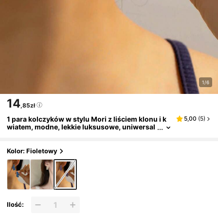
1/6
14
,85zł
1 para kolczyków w stylu Mori z liściem klonu i k
5,00
(
5
)
wiatem, modne, lekkie luksusowe, uniwersal
ne, minimalistyczne kolorowe wkrętki z płatk
ami
Kolor: Fioletowy
Ilość: