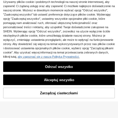
14
Używamy plików cookie i podobnych technologii na naszej stronie internetowej, aby
zapewnić Ci żądaną usługę oraz aby zapewnić Ci możliwie najlepsze doświadczenie na
2 szt. eleganckie szykowne kolczy
naszej stronie. Możesz w dowolnym momencie wybrać opcję "Odrzuć wszystko",
ki wkręcane z kwiatem w kolorze z
Zaoszczędź 0,11zł
#1 Bestsellery
w Żółte złoto Kobiece kolczyki Hoop
łotym, odpowiednie dla kobiet na c
"Zaakceptuj wszystko" lub ustawić preferencje dotyczące plików cookie. Wybierając
(1000+)
o dzień, na randkę, imprezę, festiw
#WieczórPanieński
opcję "Zaakceptuj wszystko", ustawimy wszystkie opcjonalne pliki cookie, które
17
al, bankiet, jako biżuteria do styliza
,74zł
pomagają nam analizować ruch, oferować ulepszoną funkcjonalność oraz
1 para kolczyków z klipsem ze sztu
cji i prezent dla niej
14
cznych pereł, bez konieczności prz
personalizować treści i reklamy, aby uzupełnić Twoje doświadczenie zakupowe na
,85zł
14,96zł
najniższa cena
ekłuwania, wzór w kształcie litery
SHEIN. Wybierając opcję "Odrzuć wszystko", zezwolisz na użycie wyłącznie ściśle
C, minimalistyczny i modny, odpowi
niezbędnych plików cookie, które umożliwiają działanie naszej strony. Możesz je
edni dla kobiet, modny dodatek, pre
wyłączyć, zmieniając ustawienia przeglądarki, ale może to wpłynąć na funkcjonowanie
zent urodzinowy, do noszenia na c
strony. Aby dowiedzieć się więcej na temat wykorzystywanych przez nas plików cookie
o dzień (losowa ilość pereł)
Pokaż podobne produkty w magazynie w dziale '
one-size
'
Zobacz Wszystko
i dostosować ustawienia opcjonalnych plików cookie, wybierz opcję "Zarządzaj plikami
cookie". Aby uzyskać więcej informacji na temat przetwarzania zebranych danych,
kliknij tutaj,
aby zapoznać się z naszą Polityką Prywatności.
Odrzuć wszystko
Akceptuj wszystko
Przepraszamy ten produkt został wyprzedany.
Zarządzaj ciasteczkami
WYPRZEDANY
Zaoszczędź 0,01zł
12
2 pary eleganckich kolczyków ze s
tali nierdzewnej w stylu francuskim,
#2 Bestsellery
w Żółty Kolczyki damskie
1 para białych kolczyków z kwiata
antyalergiczne, nieblaknące, wygo