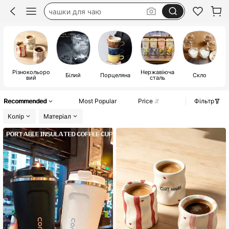
кружки
стакан
чашка
Різнокольоро
Нержавіюча
Білий
Порцеляна
Скло
вий
сталь
Recommended
Most Popular
Price
Фільтр
Колір
Матеріал