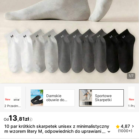
1/7
Damskie
Sportowe
obuwie do
Skarpetki
pływania
2
Przedmioty
1
Przedmi
13
,81zł
Od
10 par krótkich skarpetek unisex z minimalistyczny
4,87
m wzorem litery M, odpowiednich do uprawiani
(1000+)
a sportu i noszenia na co dzień