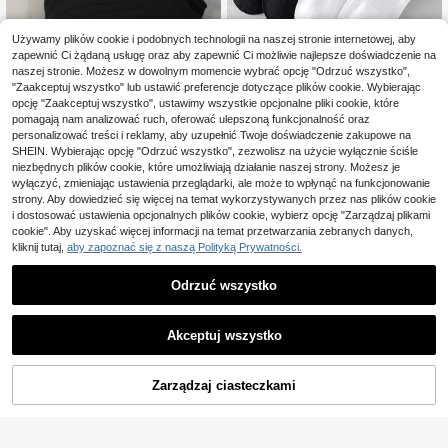
Używamy plików cookie i podobnych technologii na naszej stronie internetowej, aby
zapewnić Ci żądaną usługę oraz aby zapewnić Ci możliwie najlepsze doświadczenie na
naszej stronie. Możesz w dowolnym momencie wybrać opcję "Odrzuć wszystko",
"Zaakceptuj wszystko" lub ustawić preferencje dotyczące plików cookie. Wybierając
100/80/50 par skarpet unisex, wyg
opcję "Zaakceptuj wszystko", ustawimy wszystkie opcjonalne pliki cookie, które
odne, miękkie, odprowadzające wil
pomagają nam analizować ruch, oferować ulepszoną funkcjonalność oraz
12
50 szt./40 szt./32 szt. unisex wygo
,92zł
goć, antybakteryjne, oddychające,
dne miękkie skarpetki kostkowe na
personalizować treści i reklamy, aby uzupełnić Twoje doświadczenie zakupowe na
14
z dzianinową podszewką – prezent
,00zł
siłownię, odprowadzające wilgoć, a
SHEIN. Wybierając opcję "Odrzuć wszystko", zezwolisz na użycie wyłącznie ściśle
na Dzień Matki, odpowiednie do dłu
ntybakteryjne i pochłaniające pot, z
niezbędnych plików cookie, które umożliwiają działanie naszej strony. Możesz je
gich skarpet i rajstop, pochłaniając
dzianinową podszewką, długie skar
wyłączyć, zmieniając ustawienia przeglądarki, ale może to wpłynąć na funkcjonowanie
e pot, odporne na zapachy, elastyc
petki i rajstopy, idealny prezent dla
strony. Aby dowiedzieć się więcej na temat wykorzystywanych przez nas plików cookie
zne, miękkie, modne, w jednolitym
kobiet i mężczyzn, pochłaniające p
kolorze, odpowiednie na wiosnę, lat
i dostosować ustawienia opcjonalnych plików cookie, wybierz opcję "Zarządzaj plikami
ot i odporne na zapachy, elastyczn
o, jesień, zimę, do codziennego nos
cookie". Aby uzyskać więcej informacji na temat przetwarzania zebranych danych,
e, miękkie, modne, jednolite kolorys
zenia
tycznie, na wiosnę, lato, jesień i zim
kliknij tutaj,
aby zapoznać się z naszą Polityką Prywatności.
ę, do codziennego noszenia, na jog
ę i aktywność sportową, miękkie i g
Odrzuć wszystko
ładkie, odpowiednie na różne okazj
e (2/4/6/8/10/12/16/20/24/30/32/4
0/50 szt.)
Akceptuj wszystko
Zarządzaj ciasteczkami
DODAJ DO KOSZYKA