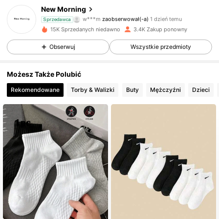
New Morning
w***m
zaobserwował(-a)
1 dzień temu
Sprzedawca
a***h
przegląda
15K Sprzedanych niedawno
3.4K Zakup ponowny
500 Obserwujący
4,88
Obserwuj
Wszystkie przedmioty
500 Obserwujący
4,88
Możesz Także Polubić
Rekomendowane
Torby & Walizki
Buty
Mężczyźni
Dzieci
500 Obserwujący
4,88
500 Obserwujący
4,88
500 Obserwujący
4,88
500 Obserwujący
4,88