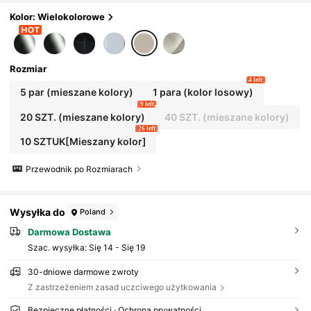
Kolor: Wielokolorowe
Rozmiar
4 left
5 par (mieszane kolory)
1 para (kolor losowy)
9 left
20 SZT. (mieszane kolory)
40 SZT. (mieszane kolory)
26 left
10 SZTUK[Mieszany kolor]
Przewodnik po Rozmiarach
Wysyłka do
Poland
Darmowa Dostawa
Szac. wysyłka:
Się 14 - Się 19
30-dniowe darmowe zwroty
Z zastrzeżeniem zasad uczciwego użytkowania
Bezpieczne płatności · Ochrona prywatności