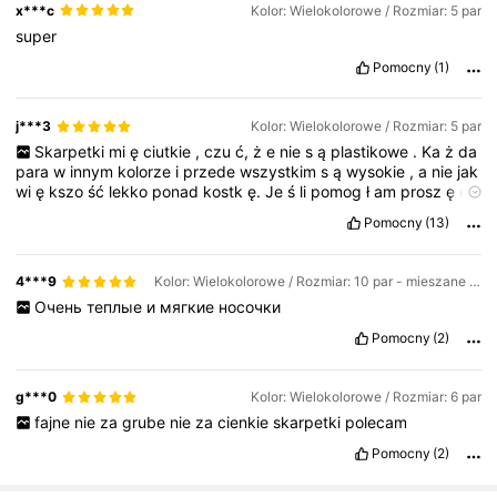
x***c
Kolor: Wielokolorowe / Rozmiar: 5 par
super
Pomocny
(1)
j***3
Kolor: Wielokolorowe / Rozmiar: 5 par
Skarpetki
mi
ę
ciutkie
,
czu
ć,
ż
e
nie
s
ą
plastikowe
.
Ka
ż
da
para
w
innym
kolorze
i
przede
wszystkim
s
ą
wysokie
,
a
nie
jak
wi
ę
kszo
ść
lekko
ponad
kostk
ę.
Je
ś
li
pomog
ł
am
prosz
ę
o
like
👍🏻❤️
Pomocny
(13)
4***9
Kolor: Wielokolorowe / Rozmiar: 10 par - mieszane kolory
Очень
теплые
и
мягкие
носочки
Pomocny
(2)
g***0
Kolor: Wielokolorowe / Rozmiar: 6 par
fajne
nie
za
grube
nie
za
cienkie
skarpetki
polecam
Pomocny
(2)
500 Obserwujący
4,88