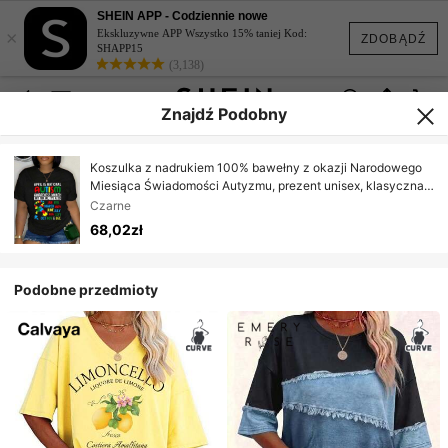
SHEIN APP - Codziennie nowe
×
Ekskluzywne APP Wszystko 15% taniej Kod:
ZDOBĄDŹ
SHAPP15
(3,138)
Znajdź Podobny
Koszulka z nadrukiem 100% bawełny z okazji Narodowego
Miesiąca Świadomości Autyzmu, prezent unisex, klasyczna,
wygodna koszulka, oversize, koszulka z okrągłym dekoltem,
Czarne
podstawowa, oberteil
68,02zł
Podobne przedmioty