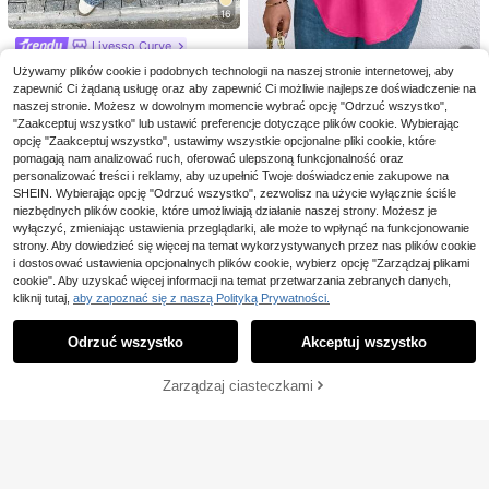
16
4
13
Livesso Curve
Easura
Vionelle
Livesso Curve Luźny kr
Magazyn UE
Używamy plików cookie i podobnych technologii na naszej stronie internetowej, aby
Easura Damski top bez
Vionelle Elegancki seks
Magazyn UE
Magazyn UE
ój, nadruk liter, okrągły dekolt, swo
60
zapewnić Ci żądaną usługę oraz aby zapewnić Ci możliwie najlepsze doświadczenie na
29
rękawów w dużych rozmiarach, w j
owny brązowy top na ramiączkach
,00zł
bodny, duży rozmiar, brązowy T-sh
49
,89zł
-51%
25
,00zł
naszej stronie. Możesz w dowolnym momencie wybrać opcję "Odrzuć wszystko",
ednolitym kolorze, na co dzień i do
z koronki dla kobiet plus size, z dek
irt dla kobiet, wiosna/lato
61,00zł
najniższa cena
4-5 dni roboczych
pracy, z wyściełaną gąbką
oltem w serek i asymetrycznym doł
"Zaakceptuj wszystko" lub ustawić preferencje dotyczące plików cookie. Wybierając
4-5 dni roboczych
4-5 dni roboczych
EMERY ROSE Plus Size
Magazyn UE
em, tkany satynowy, na randkę, jak
opcję "Zaakceptuj wszystko", ustawimy wszystkie opcjonalne pliki cookie, które
24
Damska Koszulka Z Krótkim Ręka
,01zł
-51%
o strój gościa weselnego, na wyjści
pomagają nam analizować ruch, oferować ulepszoną funkcjonalność oraz
wem I Dekoltem W Serek I Kieszeni
49,00zł
najniższa cena
e, casualowy, na wakacje latem
ą
personalizować treści i reklamy, aby uzupełnić Twoje doświadczenie zakupowe na
4-5 dni roboczych
SHEIN. Wybierając opcję "Odrzuć wszystko", zezwolisz na użycie wyłącznie ściśle
niezbędnych plików cookie, które umożliwiają działanie naszej strony. Możesz je
wyłączyć, zmieniając ustawienia przeglądarki, ale może to wpłynąć na funkcjonowanie
strony. Aby dowiedzieć się więcej na temat wykorzystywanych przez nas plików cookie
i dostosować ustawienia opcjonalnych plików cookie, wybierz opcję "Zarządzaj plikami
cookie". Aby uzyskać więcej informacji na temat przetwarzania zebranych danych,
kliknij tutaj,
aby zapoznać się z naszą Polityką Prywatności.
Pokaż podobne produkty w magazynie
Zobacz Wszystko
Odrzuć wszystko
Akceptuj wszystko
Przepraszamy ten produkt został wyprzedany.
Zarządzaj ciasteczkami
WYPRZEDANY
18
7
21
SHEIN Clasi Plus Size
Magazyn UE
26
Damska Koronkowa Patchworkow
Słodki T-shirt z nadrukiem kota z o
Plus Size Women Jedno
,46zł
-51%
Magazyn UE