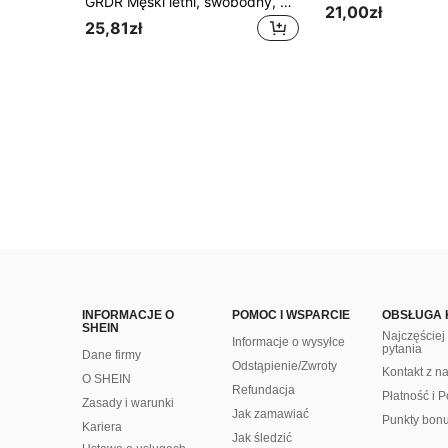
GRDR Męski letni, swobodny, bezrękawnik z okrągłym dekoltem
21,00zł
25,81zł
INFORMACJE O
POMOC I WSPARCIE
OBSŁUGA 
SHEIN
Najczęście
Informacje o wysyłce
pytania
Dane firmy
Odstąpienie/Zwroty
Kontakt z n
O SHEIN
Refundacja
Płatność i P
Zasady i warunki
Jak zamawiać
Punkty bon
Kariera
Jak śledzić