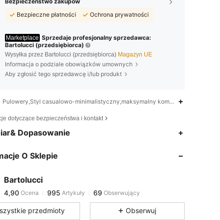
Bezpieczeństwo zakupów
Bezpieczne płatności
Ochrona prywatności
Sprzedaje profesjonalny sprzedawca:
Marketplace
Bartolucci (przedsiębiorca)
Wysyłka przez Bartolucci (przedsiębiorca)
Magazyn UE
Informacja o podziale obowiązków umownych
Aby zgłosić tego sprzedawcę i/lub produkt
Pulowery,Styl casualowo-minimalistyczny,maksymalny komfort,Miękkie,lekki
cje dotyczące bezpieczeństwa i kontakt
4,90
995
69
iar& Dopasowanie
4,90
995
69
macje O Sklepie
4,90
995
69
4,90
995
69
Bartolucci
4,90
995
69
Ocena
Artykuły
Obserwujący
v***6
zaobserwował(-a)
1 dzień temu
4,90
995
69
szystkie przedmioty
Obserwuj
4,90
995
69