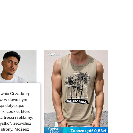
4,90
995
69
4,90
995
69
4,90
995
69
ewnić Ci żądaną
esz w dowolnym
cje dotyczące
iki cookie, które
treści i reklamy,
stko", zezwolisz
j strony. Możesz
Zaoszczędź 0,53zł