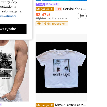
 strony. Aby
Sorvial
 ustawienia
Męski letni klasyczny cienki top bez rękawów z okrągłym dekoltem w jednolitym kolorze GRDR, odpowiedni do sportu, fitnessu i na co dzień
Sorvial Khaki top na ramiączkach z nadrukiem graficznym palmy kokosowej dla mężczyzn, odpowiedni na letnie wyjścia, wakacje, surfing i święta
Magazyn UE
-1%
j informacji na
w Elastyczny Męskie podkoszulki bez rękawów
52,47zł
rywatności.
53,00zł
najniższa cena
4-5 dni roboczych
wszystko
Męska koszulka z nadrukiem w stylu retro Y2K z lat 2000., emo-gotycka, harajuku, punkowa – "Widziałeś tego anioła?", z krótkim rękawem i okrągłym dekoltem, nostalgiczna koszulka uliczna z lat 2000. na koncerty i na co dzień, letnia koszulka
Magazyn UE