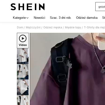
gniot
Use up 
Kategorie
Nowości
Szac. 3 dni rob.
Odzież damska
S
Dom
Mężczyźni
Odzież męska
Męskie topy
T-Shirty dla m
/
/
/
/
Video