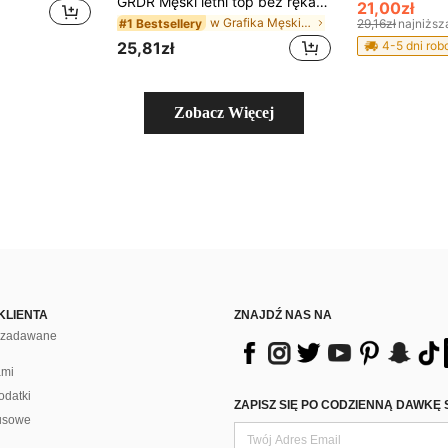
GRDR Męski letni top bez rękawów z nadrukiem kompasu i szczytu górskiego
21,00zł
w Grafika Męskie podkoszulki bez rękawów
#1 Bestsellery
29,16zł
najniższ
25,81zł
4-5 dni ro
Zobacz Więcej
KLIENTA
ZNAJDŹ NAS NA
j zadawane
ami
odatki
ZAPISZ SIĘ PO CODZIENNĄ DAWKĘ 
usowe