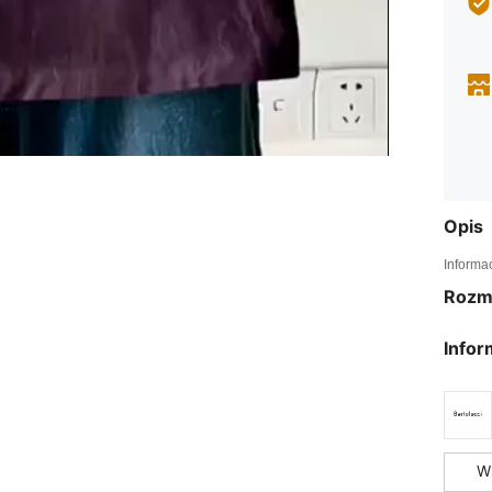
Opis
Informa
Rozm
Infor
W