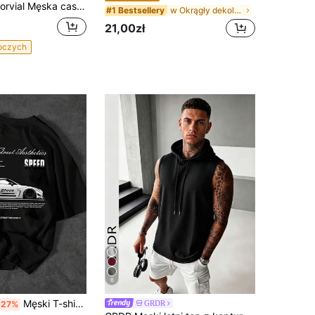
l Męska casualowa koszulka na ramiączkach z tropikalnym nadrukiem, letnia, wakacyjna
w Okrągły dekolt Koszulki męskie
#1 Bestsellery
21,00zł
boczych
6
Męski T-shirt z krótkim rękawem\Nowość wiosna/lato 2026\Miękka i przewiewna koszulka na co dzień, odpowiednia na każdą porę roku, swobodny styl, idealna na lato, nadruk, lekki materiał, niezbędny na imprezy.
GRDR
-27%