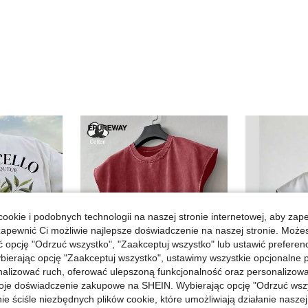
ookie i podobnych technologii na naszej stronie internetowej, aby zap
zapewnić Ci możliwie najlepsze doświadczenie na naszej stronie. Moż
opcję "Odrzuć wszystko", "Zaakceptuj wszystko" lub ustawić preferen
bierając opcję "Zaakceptuj wszystko", ustawimy wszystkie opcjonalne pl
lizować ruch, oferować ulepszoną funkcjonalność oraz personalizować 
oje doświadczenie zakupowe na SHEIN. Wybierając opcję "Odrzuć wszy
ie ściśle niezbędnych plików cookie, które umożliwiają działanie nasze
17