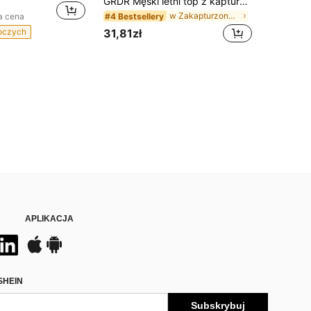
GRDR Męski letni top z kapturem w jednolitym kolorze, swobodny sportowy styl, modny i minimalistyczny do letnich strojów sportowych
w Zakapturzony Męskie podkoszulki bez rękawów
#4 Bestsellery
a cena
31,81zł
boczych
APLIKACJA
SHEIN
Subskrybuj