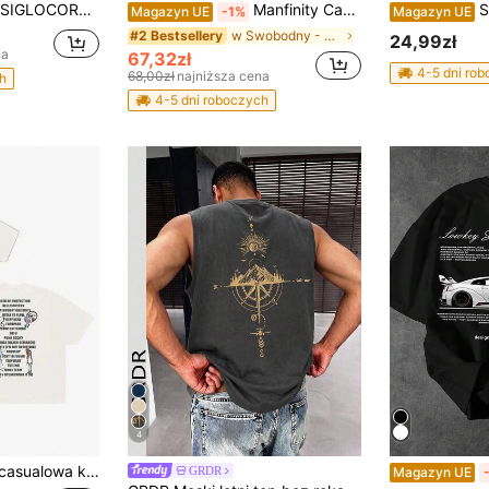
SIGLOCORE Męski sportowy top z nadrukiem, męski top na siłownię, haftowany top z koniem, sportowy top z mięśniami, letni top o dopasowanym kroju, męski top designerski, koszulka bez rękawów do ćwiczeń, top w stylu luksusowej marki, top w stylu streetwear
Manfinity CasualCool Męska koszulka z dzianiny wielokolorowej z motywem Mistrzostw Świata
Sorvia
Magazyn UE
-1%
Magazyn UE
w Swobodny - Styl minimalistyczny Koszulki męskie
#2 Bestsellery
24,99zł
na
67,32zł
4-5 dni ro
68,00zł
najniższa cena
h
4-5 dni roboczych
4
oddychająca, Y2K Hip Hop ASAP Rocky Album Tracklist z podwójnym nadrukiem, na co dzień, do noszenia ulicznego latem
GRDR
Magazyn UE