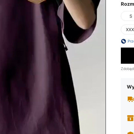
Rozm
S
XXX
Prz
Zdobąd
Wy