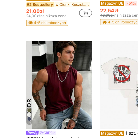
Magazyn UE
-51%
w Cienki Koszulki męskie
#2 Bestsellery
22,54zł
21,00zł
46,00zł
najniższa ce
24,00zł
najniższa cena
4-5 dni roboczyc
4-5 dni roboczych
14
1 szt. casualowa koszulka T-shirt z 100% bawełny, miękka i 
GRDR
Magazyn UE