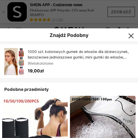
SHEIN APP - Codziennie nowe
×
Ekskluzywne APP Wszystko 15% taniej Kod:
ZDOBĄDŹ
SHAPP15
(3,138)
Znajdź Podobny
1000 szt. kolorowych gumek do włosów dla dziewczynek,
bezszwowe jednorazowe gumki, mini gumki do włosów,
codzienne akcesoria do włosów
Wielokolorowe
19,00zł
Podobne przedmioty