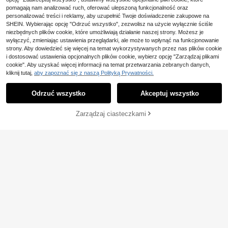
ierowe na urodziny, ślub, rocznicę i
owe talerze obiadowe i deserowe z
świąteczne dekoracje stołu, serwet
pomagają nam analizować ruch, oferować ulepszoną funkcjonalność oraz
falistym brzegiem i wstążką, idealn
ki na wydarzenia | dekoracja letniej
personalizować treści i reklamy, aby uzupełnić Twoje doświadczenie zakupowe na
e na śluby, wieczory panieńskie, pr
imprezy | 2-warstwowe serwetki, a
Pokaż podobne produkty w magazynie
Zobacz Wszystko
SHEIN. Wybierając opcję "Odrzuć wszystko", zezwolisz na użycie wyłącznie ściśle
zyjęcia gender reveal, urodziny, Wa
kcesoria do stoiska z lemoniadą
niezbędnych plików cookie, które umożliwiają działanie naszej strony. Możesz je
lentynki i inne okazje, estetyczne
wyłączyć, zmieniając ustawienia przeglądarki, ale może to wpłynąć na funkcjonowanie
strony. Aby dowiedzieć się więcej na temat wykorzystywanych przez nas plików cookie
i dostosować ustawienia opcjonalnych plików cookie, wybierz opcję "Zarządzaj plikami
cookie". Aby uzyskać więcej informacji na temat przetwarzania zebranych danych,
kliknij tutaj,
aby zapoznać się z naszą Polityką Prywatności.
Odrzuć wszystko
Akceptuj wszystko
Przepraszamy ten produkt został wyprzedany.
Serwetka w kształcie piłki nożnej J
Zarządzaj ciasteczkami
WYPRZEDANY
ednorazowa serwetka na imprezę p
16
,83zł
iłkarską Serwetka sportowa Piłka n
ożna Zestaw stołowy na obiad Rozł
ożona serwetka piłkarska, odpowie
dnia na artykuły sportowe
100 szt. Koktajlowych patyczków
do szaszłyków z bambusa, ozdobn
16
,00zł
ych patyczków do szaszłyków, na i
mprezy owocowe, imprezy Luau, w
alentynki, ślub, urodziny