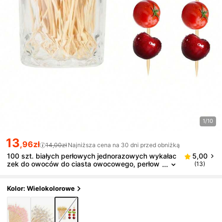
1/10
13
,96zł
14,00zł
Najniższa cena na 30 dni przed obniżką
100 szt. białych perłowych jednorazowych wykałac
5,00
zek do owoców do ciasta owocowego, perłow
(13)
e bambusowe patyczki do owoców do ciasta,
wykałaczki do owoców, bambusowe patyczki do s
zaszłyków, szaszłyki owocowe, dekoracje do ciast
Kolor: Wielokolorowe
i deserów, dekoracyjne bambusowe wykałaczki do
koktajli, widelce do tortów i burgerów – do dekoracj
i napojów, desery (urodziny, artykuły na wesela, pr
ezenty świąteczne)