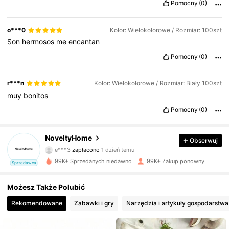
Pomocny
(0)
o***0
Kolor: Wielokolorowe / Rozmiar: 100szt
Son
hermosos
me
encantan
Pomocny
(0)
r***n
Kolor: Wielokolorowe / Rozmiar: Biały 100szt
muy
bonitos
Pomocny
(0)
NoveltyHome
Obserwuj
8.9K Obserwujący
4,86
e***3
zapłacono
1 dzień temu
99K+ Sprzedanych niedawno
99K+ Zakup ponowny
Sprzedawca
8.9K Obserwujący
4,86
Możesz Także Polubić
Rekomendowane
Zabawki i gry
Narzędzia i artykuły gospodarst
8.9K Obserwujący
4,86