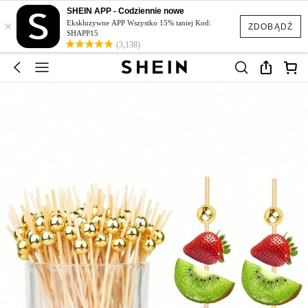
SHEIN APP - Codziennie nowe
×
Ekskluzywne APP Wszystko 15% taniej Kod:
ZDOBĄDŹ
SHAPP15
(3,138)