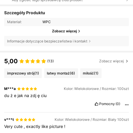
Szczegóły Produktu
Materiał:
WPC
Zobacz więcej
Informacje dotyczące bezpieczeństwa i kontakt
5,00
(13)
Zobacz więcej
imprezowy strój
(1)
łatwy montaż
(6)
miłość
(1)
M***a
Kolor: Wielokolorowe / Rozmiar: 100szt
du
ż
e
jak
na
zdj
ę
ciu
Pomocny
(0)
v***t
Kolor: Wielokolorowe / Rozmiar: Biały 100szt
Very
cute
,
exactly
like
picture
!