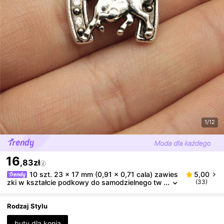
1/12
16
,83zł
10 szt. 23 x 17 mm (0,91 x 0,71 cala) zawies
5,00
zki w kształcie podkowy do samodzielnego tw
(33)
orzenia biżuterii, naszyjnika, breloczka do telef
onu, bransoletki, akcesoriów do tworzenia rękodzieł
a
Rodzaj Stylu
buty dla konia