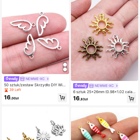
NEWME-XC
50 sztuk/zestaw Skrzydło DIY Wisi
NEWME-XC
orek
39 Left
6 sztuk 25x26mm (0.98x1.02 cala)
Sun Charms DIY biżuteria akcesori
16
16
,00zł
,83zł
a do naszyjnika bransoletka kolczy
ki zamek błyskawiczny nakrycia gł
owy odzież dekoracja