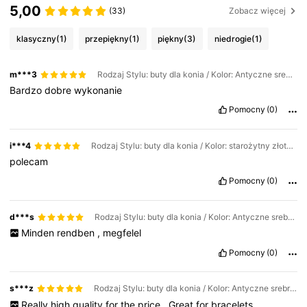
5,00
(33)
Zobacz więcej
11K Obserwujący
4,96
klasyczny
(1)
przepiękny
(1)
piękny
(3)
niedrogie
(1)
11K Obserwujący
4,96
m***3
Rodzaj Stylu: buty dla konia / Kolor: Antyczne srebro / Rozmiar: one-size
Bardzo
dobre
wykonanie
11K Obserwujący
4,96
Pomocny
(0)
i***4
Rodzaj Stylu: buty dla konia / Kolor: starożytny złoty kolor / Rozmiar: one-size
11K Obserwujący
4,96
polecam
Pomocny
(0)
11K Obserwujący
4,96
d***s
Rodzaj Stylu: buty dla konia / Kolor: Antyczne srebro / Rozmiar: one-size
Minden
rendben
,
megfelel
Pomocny
(0)
s***z
Rodzaj Stylu: buty dla konia / Kolor: Antyczne srebro / Rozmiar: one-size
Really
high
quality
for
the
price
.
Great
for
bracelets
.