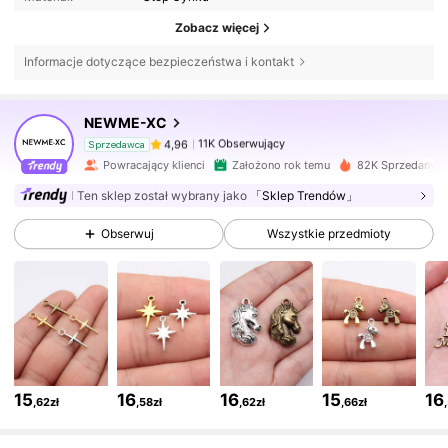
Zobacz więcej
Informacje dotyczące bezpieczeństwa i kontakt
11K Obserwujący
4,96
NEWME-XC
11K Obserwujący
4,96
Sprzedawca
e***4
zapłacono
1 dzień temu
Powracający klienci
Założono rok temu
82K Sprzedanych
Ten sklep został wybrany jako
「Sklep Trendów」
11K Obserwujący
4,96
Obserwuj
Wszystkie przedmioty
11K Obserwujący
4,96
11K Obserwujący
4,96
15
16
16
15
16
,62zł
,58zł
,62zł
,66zł
11K Obserwujący
4,96