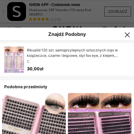
SHEIN APP - Codziennie nowe
×
Ekskluzywne APP Wszystko 15% taniej Kod:
ZDOBĄDŹ
SHAPP15
(3,138)
Znajdź Podobny
Rikuaild 120 szt. samoprzylepnych sztucznych rzęs w
książeczce, czarne i brązowe, styl fox eye, z klejem,
mieszane 2 kolory, miękkie i lekkie, niezbędne w podróży,
C
odpowiednie dla początkujących
30,00zł
Podobne przedmioty