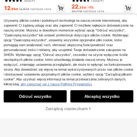
czne rzęsy, Książeczka o rzęsach,
(500+)
(1000+)
y wispy, DIY przedłużanie rzęs, rzę
8
Zaoszczędź 0,19zł
Sztuczne rzęsy w kępkach, Przedł
22
12
sy kępkowe, naturalnie zakręcone
,33zł
-1%
użanie rzęs DIY, Sztuczne rzęsy w
,85zł
12,87zł
najniższa cena
22,77zł
najniższa cena
rzęsy typu cat eye, do codzienneg
1/3/5 rolek 200 m przezroczysta fol
kępkach, Pojedyncze sztuczne rzę
Zaoszczędź 0,15zł
o użytku
13
ia upiększająca, odpowiednia do po
sy, Sztuczne rzęsy
,81zł
-1%
dkręcania rzęs, prostowania brwi, u
Używamy plików cookie i podobnych technologii na naszej stronie internetowej, aby
14,00zł
najniższa cena
400 szt. pisaków do błyszczyka do
st, tatuażu brwi, osłony plastikowej,
zapewnić Ci żądaną usługę oraz aby zapewnić Ci możliwie najlepsze doświadczenie na
ust, błyszczyków w sztyfcie, narzę
(1000+)
usuwania kleju do przedłużania rzę
naszej stronie. Możesz w dowolnym momencie wybrać opcję "Odrzuć wszystko",
dzi do makijażu bez pozostawiania
14
s, trwałej ondulacji rzęs
,85zł
-1%
kłaczków, akcesoriów do urody, 10
"Zaakceptuj wszystko" lub ustawić preferencje dotyczące plików cookie. Wybierając
15,00zł
najniższa cena
–600 szt.
opcję "Zaakceptuj wszystko", ustawimy wszystkie opcjonalne pliki cookie, które
pomagają nam analizować ruch, oferować ulepszoną funkcjonalność oraz
personalizować treści i reklamy, aby uzupełnić Twoje doświadczenie zakupowe na
SHEIN. Wybierając opcję "Odrzuć wszystko", zezwolisz na użycie wyłącznie ściśle
niezbędnych plików cookie, które umożliwiają działanie naszej strony. Możesz je
wyłączyć, zmieniając ustawienia przeglądarki, ale może to wpłynąć na funkcjonowanie
strony. Aby dowiedzieć się więcej na temat wykorzystywanych przez nas plików cookie
i dostosować ustawienia opcjonalnych plików cookie, wybierz opcję "Zarządzaj plikami
cookie". Aby uzyskać więcej informacji na temat przetwarzania zebranych danych,
kliknij tutaj,
aby zapoznać się z naszą Polityką Prywatności.
Pokaż podobne produkty w magazynie
Zobacz Wszystko
Odrzuć wszystko
Akceptuj wszystko
Przepraszamy ten produkt został wyprzedany.
Zaoszczędź 0,02zł
120 szt. pojedynczych sztucznych
Zestaw do przedłużania rzęs D-Cu
Zarządzaj ciasteczkami
WYPRZEDANY
rzęs, przedłużanie rzęs DIY, lekkie,
rl 640 szt., zestaw do przedłużania
#2 Bestsellery
w Bez kleju, bez zmywacza Indywidualne rzęsy
Zaoszczędź 0,03zł
16
,70zł
miękkie kępki rzęs do codziennego
rzęs o superkręconych kształtach,
20
(1000+)
użytku, naturalnie wyglądające, de
makijaż oczu w wielu stylach, odp
200/100 szt. pierścieni klejowych d
12
likatne rzęsy
owiedni dla początkujących, długo
o przedłużania rzęs, pierścienie klej
13
,85zł
12,87zł
najniższa cena
,86zł
13,89zł
najniższa cena
ść mieszana 10-16 mm, naturalne,
Zaoszczędź 0,04zł
owe do rzęs, urocze pierścienie klej
kępki, puszyste, gęste, różne style,
owe w kształcie serca, uchwyt na k
Zestaw 60 szt. samoprzylepnych p
samoprzylepne, wielokrotnego uży
lej do rzęs, kubek do zwiększania o