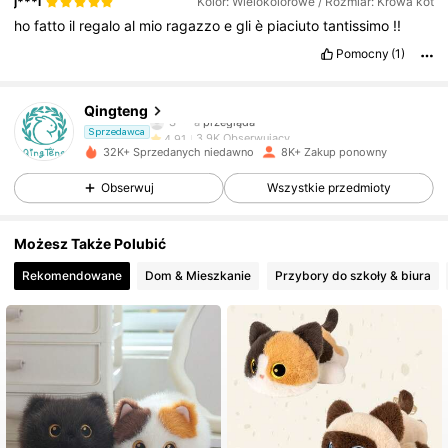
j***l
Kolor: Wielokolorowe / Rozmiar: Krowa kot
ho
fatto
il
regalo
al
mio
ragazzo
e
gli
è
piaciuto
tantissimo
!!
Pomocny
(1)
3.9K Obserwujący
4,91
Qingteng
S***a
przegląda
3.9K Obserwujący
4,91
Sprzedawca
32K+ Sprzedanych niedawno
8K+ Zakup ponowny
Obserwuj
Wszystkie przedmioty
3.9K Obserwujący
4,91
Możesz Także Polubić
3.9K Obserwujący
4,91
Rekomendowane
Dom & Mieszkanie
Przybory do szkoły & biura
3.9K Obserwujący
4,91
3.9K Obserwujący
4,91