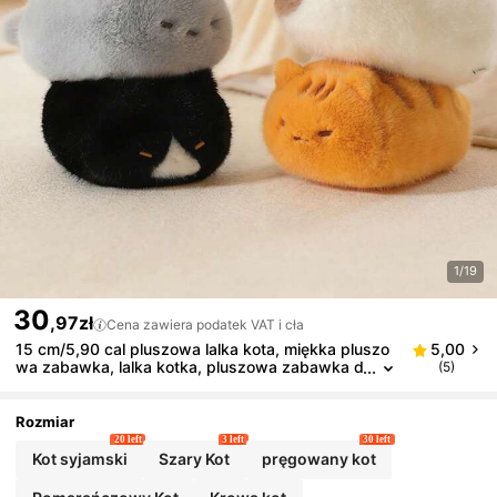
1/19
30
,97zł
Cena zawiera podatek VAT i cła
15 cm/5,90 cal pluszowa lalka kota, miękka pluszo
5,00
wa zabawka, lalka kotka, pluszowa zabawka d
(5)
la dzieci, kreatywny prezent na urodziny, dekor
acja do pokoju dziewczynki, gra, kolekcjonerska
Rozmiar
20 left
3 left
30 left
Kot syjamski
Szary Kot
pręgowany kot