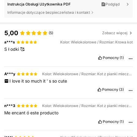
Instrukcja Obsługi Użytkownika PDF
Podgląd
Informacje dotyczące bezpieczeństwa i kontakt
5,00
(5)
Zobacz więcej
a***s
Kolor: Wielokolorowe / Rozmiar: Krowa kot
S
ł
odki
🥰
Pomocny
(1)
A***y
Kolor: Wielokolorowe / Rozmiar: Kot z pianki mlecznej
I
love
it
so
much
it
'
s
so
cute
Pomocny
(3)
n***3
Kolor: Wielokolorowe / Rozmiar: Kot z pianki mlecznej
Me
encant
ó
este
producto
Pomocny
(1)