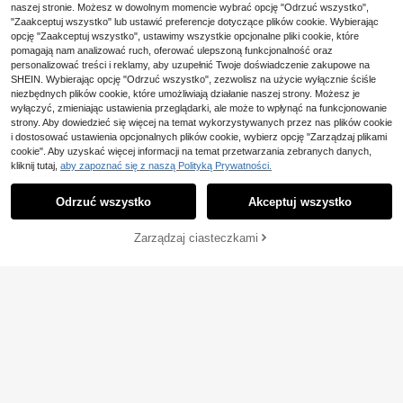
naszej stronie. Możesz w dowolnym momencie wybrać opcję "Odrzuć wszystko",
pluszowy ziemniak, uroczy kształt
35
ziemniaka, miękka maskotka na Bo
"Zaakceptuj wszystko" lub ustawić preferencje dotyczące plików cookie. Wybierając
,99zł
że Narodzenie, prezent i imprezę te
opcję "Zaakceptuj wszystko", ustawimy wszystkie opcjonalne pliki cookie, które
matyczną, odpowiednia dla dorosły
pomagają nam analizować ruch, oferować ulepszoną funkcjonalność oraz
ch i dzieci
personalizować treści i reklamy, aby uzupełnić Twoje doświadczenie zakupowe na
SHEIN. Wybierając opcję "Odrzuć wszystko", zezwolisz na użycie wyłącznie ściśle
niezbędnych plików cookie, które umożliwiają działanie naszej strony. Możesz je
wyłączyć, zmieniając ustawienia przeglądarki, ale może to wpłynąć na funkcjonowanie
strony. Aby dowiedzieć się więcej na temat wykorzystywanych przez nas plików cookie
i dostosować ustawienia opcjonalnych plików cookie, wybierz opcję "Zarządzaj plikami
Verity 8-calowa żółta pluszowa lalk
cookie". Aby uzyskać więcej informacji na temat przetwarzania zebranych danych,
a horror ARG z uśmiechniętą twarz
kliknij tutaj,
aby zapoznać się z naszą Polityką Prywatności.
26 Left
ą, żółta pluszowa kulka, haftowany
57
wzór uśmiechu i kłów, sprężyste w
,00zł
Odrzuć wszystko
Akceptuj wszystko
ypełnienie, odpowiednia dla kolekcj
onerów horrorów
Zarządzaj ciasteczkami
DODAJ DO KOSZYKA
Pluszowa lalka foka 1 mama i 4 mał
e foki, kreatywne 3D pluszowe lalki
40
,44zł
morskie lwy, poduszka-przytulank
a dla dzieci i dziewczynek, prezent
na urodziny i przyjęcie, dekoracja d
omu i pokoju dziewczynki, kolekcjo
nerska zabawka do gry