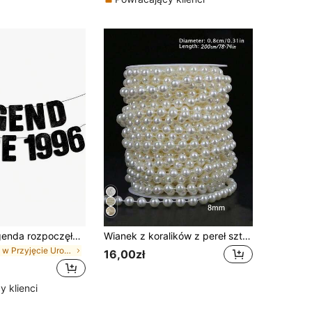
1 zestaw "Legenda rozpoczęła się w 1996 roku" – czarny brokatowy baner, dekoracja na 30. urodziny, unisex, zabawny znak na 30. urodziny, dekoracja na 30. urodziny, unisex, dekoracja na 30. rocznicę
Wianek z koralików z pereł sztucznych 8 mm/10 mm w kolorze beżowym, elegancka girlanda z białych pereł, odpowiednia na śluby, dekoracje biżuteryjne na przyjęcia urodzinowe (beżowa), 2 m/5 m/8 m/10 m/15 m/20 m
w Przyjęcie Urodzinowe Banery i proporczyki
16,00zł
 klienci