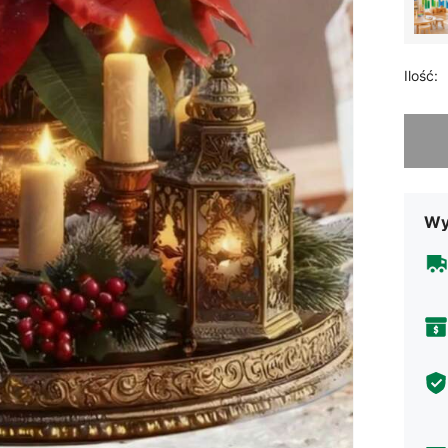
Ilość:
Przepra
Wy