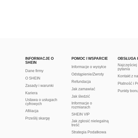
INFORMACJE O
POMOC I WSPARCIE
OBSŁUGA 
SHEIN
Najczęście
Informacje o wysyłce
pytania
Dane firmy
Odstąpienie/Zwroty
Kontakt z n
O SHEIN
Refundacja
Płatność i P
Zasady i warunki
Jak zamawiać
Punkty bon
Kariera
Jak śledzić
Ustawa o usługach
Informacje o
cyfrowych
rozmiarach
Afiliacja
SHEIN VIP
Prześlij skargę
Jak zgłosić nielegalną
treść
Strategia Podatkowa