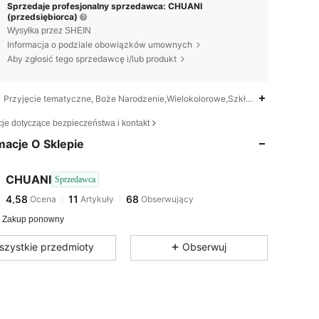
Sprzedaje profesjonalny sprzedawca: CHUANI
(przedsiębiorca)
Wysyłka przez SHEIN
Informacja o podziale obowiązków umownych
Aby zgłosić tego sprzedawcę i/lub produkt
Przyjęcie tematyczne, Boże Narodzenie,Wielokolorowe,Szkło akrylowe
4,58
11
68
cje dotyczące bezpieczeństwa i kontakt
4,58
11
68
macje O Sklepie
4,58
11
68
4,58
11
68
CHUANI
Sprzedawca
4,58
11
68
Ocena
Artykuły
Obserwujący
6***m
zaobserwował(-a)
1 dzień temu
4,58
11
68
 Zakup ponowny
4,58
11
68
szystkie przedmioty
Obserwuj
4,58
11
68
4,58
11
68
4,58
11
68