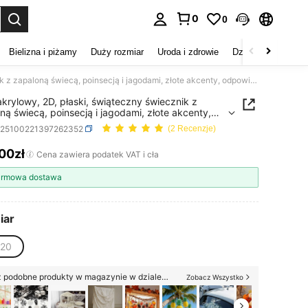
0
0
duj. Press Enter to select.
Bielizna i piżamy
Duży rozmiar
Uroda i zdrowie
Dzieci
Buty
D
1 szt. akrylowy, 2D, płaski, świąteczny świecznik z zapaloną świecą, poinsecją i jagodami, złote akcenty, odpowiedni do dekoracji domu i biura, wielofunkcyjna dekoracja świąteczna, nie wymaga zasilania
 akrylowy, 2D, płaski, świąteczny świecznik z
ną świecą, poinsecją i jagodami, złote akcenty,
edni do dekoracji domu i biura, wielofunkcyjna
h25100221397262352
(2 Recenzje)
cja świąteczna, nie wymaga zasilania
,00zł
ICE AND AVAILABILITY
Cena zawiera podatek VAT i cła
rmowa dostawa
iar
20
Pokaż podobne produkty w magazynie w dziale '
XY820
'
Zobacz Wszystko