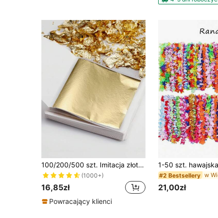
100/200/500 szt. Imitacja złota, srebrna folia, papier, liście, złocenie, DIY, sztuka rzemieślnicza, papier, urodziny, przyjęcie weselne, dekoracje na tort, żywica, świeca, gips, sztuka rzemieślnicza, dekoracja paznokci
#2 Bestsellery
(1000+)
16,85zł
21,00zł
Powracający klienci