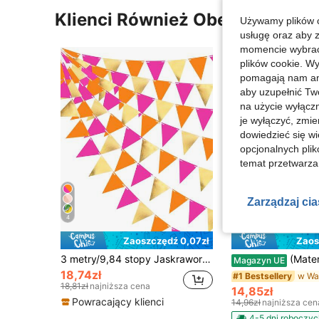
Klienci Również Obejrzeli
Używamy plików c
usługę oraz aby 
momencie wybrać 
plików cookie. Wy
pomagają nam ana
aby uzupełnić Tw
na użycie wyłączn
je wyłączyć, zmie
dowiedzieć się w
opcjonalnych plik
temat przetwarzan
Zarządzaj ci
4
Zaoszczędź 0,07zł
Zaos
3 metry/9,84 stopy Jaskraworóżowe, pomarańczowe, złote dekoracje imprezowe, różowo-pomarańczowe trójkątne flagi papierowe, girlanda, odpowiednie na ślub, urodziny, rocznice, wieczór panieński, wystrój domu i ogrodu
(Materiał nielniany) Serce + JEDEN / Serce + DWA / Flagi z napisem "WSZYSTKIEGO NAJLEPSZEGO" URODZIN, Dekoracja z motywem miłosnym 
Magazyn UE
18,74zł
#1 Bestsellery
18,81zł
najniższa cena
14,85zł
Powracający klienci
14,96zł
najniższa cen
4-5 dni roboczyc