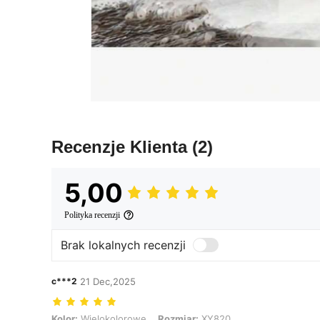
Recenzje Klienta
(2)
5,00
Polityka recenzji
Brak lokalnych recenzji
c***2
21 Dec,2025
Kolor: Wielokolorowe, Rozmiar: XY820
Kolor:
Wielokolorowe
Rozmiar:
XY820