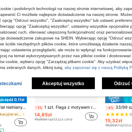
ookie i podobnych technologii na naszej stronie internetowej, aby zap
zapewnić Ci możliwie najlepsze doświadczenie na naszej stronie. Moż
opcję "Odrzuć wszystko", "Zaakceptuj wszystko" lub ustawić preferen
bierając opcję "Zaakceptuj wszystko", ustawimy wszystkie opcjonalne pl
lizować ruch, oferować ulepszoną funkcjonalność oraz personalizować 
oje doświadczenie zakupowe na SHEIN. Wybierając opcję "Odrzuć wszy
ie ściśle niezbędnych plików cookie, które umożliwiają działanie nasze
niając ustawienia przeglądarki, ale może to wpłynąć na funkcjonowanie
ięcej na temat wykorzystywanych przez nas plików cookie i dostosować
ów cookie, wybierz opcję "Zarządzaj plikami cookie". Aby uzyskać więce
ia zebranych danych, kliknij tutaj,
aby zapoznać się z naszą Polityką P
asteczkami
Akceptuj wszystko
Odrzuć 
zczędź 0,11zł
#2 Bestsellery
na Walentynki, Urodziny, Rocznica ślubu Serce JEDEN, Flagi z napisem "B A B Y", Baner z napisem "Wszystkiego najlepszego z okazji urodzin" Serce DWA, Dekoracja na przyjęcie urodzinowe "WSZYSTKIEGO NAJLEPSZEGO", Proporczyk z napisem "Wesołych Świąt"
1 szt. Flaga z motywem rybiego ogona, dekoracja na imprezę, prezent na przyjęcie urodzinowe, karnawał, Boże Narodzenie, Nowy Rok, wiszący proporczyk do ogrodu
33/99 szt. girlanda z lustrzanych gwiazdek, błyszczący srebrny baner tło dekoracyjne, do dekoracji domu, pokoju, aranżacji t
-1%
-4%
(
14,85zł
w Wakacyjne wibracje Banery i proporczyki
#2 Bestsellery
#2 Bestsellery
15,00zł
najniższa cena
(
(
15,32zł
#2 Bestsellery
a
16,00zł
najniżs
(
h