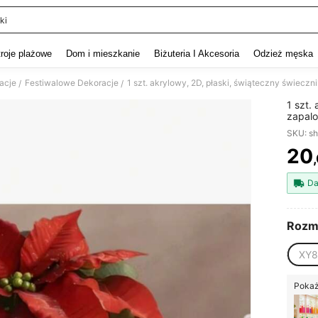
ki
and down arrow keys to navigate search Ostatnie wyszukiwanie and szukaj i znaj
troje plażowe
Dom i mieszkanie
Biżuteria I Akcesoria
Odzież męska
acje
Festiwalowe Dekoracje
/
/
1 szt.
zapalo
odpowi
SKU: s
dekora
20
PR
Da
Rozm
XY8