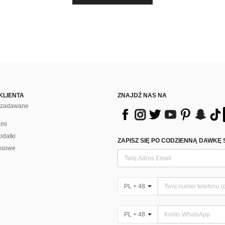
KLIENTA
ZNAJDŹ NAS NA
j zadawane
ami
odatki
ZAPISZ SIĘ PO CODZIENNĄ DAWKĘ 
usowe
PL + 48
PL + 48