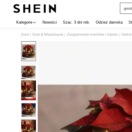
gniot
Use up 
Kategorie
Nowości
Szac. 3 dni rob.
Odzież damska
S
Dom
Dom & Mieszkanie
Zaopatrzenie eventów i imprez
Dekor
/
/
/