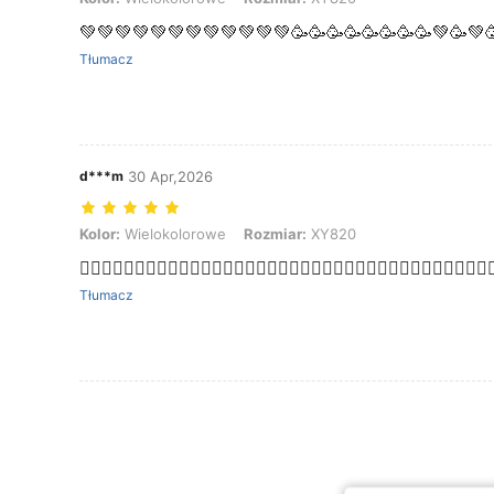
💚💚💚💚💚💚💚💚💚💚💚💚🥳🥳🥳🥳🥳🥳🥳🥳💚🥳💚
Tłumacz
d***m
30 Apr,2026
Kolor: Wielokolorowe, Rozmiar: XY820
Kolor:
Wielokolorowe
Rozmiar:
XY820
👍🏼👍🏼👍🏼👍🏼👍🏼👍🏼👍🏼👍🏼👍🏼👍🏼👍🏼👍🏼👍🏼👍🏼👍🏼👍🏼👍🏼👍🏼👍
Tłumacz