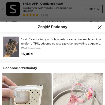
SHEIN APP - Codziennie nowe
×
Ekskluzywne APP Wszystko 15% taniej Kod:
ZDOBĄDŹ
SHAPP15
(3,138)
Znajdź Podobny
1 szt. Czarno-żółty wzór lamparta, czarne oko anioła, etui na
telefon z TPU, odporne na wstrząsy, kompatybilne z Apple i
serią, wodoodporne, odporne na upadki, odporne na
Wielokolorowe
zarysowania, wersja międzynarodowa, nie wersja krajowa
15,00zł
Podobne przedmioty