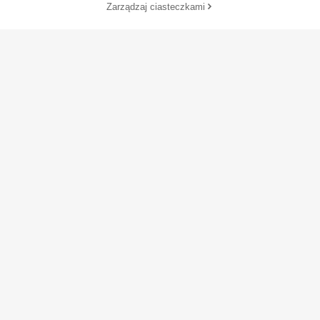
Zarządzaj ciasteczkami
DODAJ DO KOSZYKA