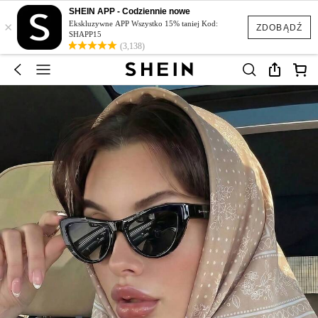
SHEIN APP - Codziennie nowe
×
Ekskluzywne APP Wszystko 15% taniej Kod:
ZDOBĄDŹ
SHAPP15
(3,138)