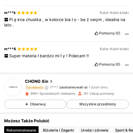
m***k
Kolor: Kolor khaki
Pi
ę
kna
chustka
,
w
kolorze
bia
ł
o
-
be
ż
owym
,
idealna
na
lato
.
Pomocny
(0)
m***6
Kolor: Kolor khaki
Super
materia
ł
bardzo
mi
ł
y
!
Polecam
!!
Pomocny
(0)
499 Obserwujący
4,84
CHONG Xin
n***7
przegląda
Sprzedawca
499 Obserwujący
4,84
99K+ Sprzedanych niedawno
1K+ Zakup ponowny
Obserwuj
Wszystkie przedmioty
499 Obserwujący
4,84
Możesz Także Polubić
Rekomendowane
Biżuteria i Zegarki
Uroda i zdrowie
Sport & R
499 Obserwujący
4,84