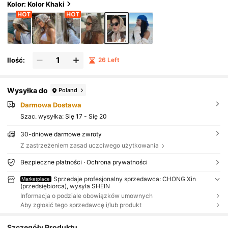
ń, na wakacje i na imprezy, idealna na wiosnę
Kolor: Kolor Khaki
i lato
Ilość:
26 Left
Wysyłka do
Poland
Darmowa Dostawa
Szac. wysyłka:
Się 17 - Się 20
30-dniowe darmowe zwroty
Z zastrzeżeniem zasad uczciwego użytkowania
Bezpieczne płatności · Ochrona prywatności
Sprzedaje profesjonalny sprzedawca: CHONG Xin
Marketplace
(przedsiębiorca), wysyła SHEIN
Informacja o podziale obowiązków umownych
Aby zgłosić tego sprzedawcę i/lub produkt
Szczegóły Produktu