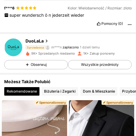
f***6
Kolor: Wielobarwność / Rozmiar: złoto
super
wundersch
ö
n
jederzeit
wieder
Pomocny
(0)
DuoLaLa
458 Obserwujący
4,85
m***n
zapłacono
1 dzień temu
Sprzedawca
9K+ Sprzedanych niedawno
1K+ Zakup ponowny
458 Obserwujący
4,85
Obserwuj
Wszystkie przedmioty
458 Obserwujący
4,85
Możesz Także Polubić
458 Obserwujący
4,85
Rekomendowane
Biżuteria i Zegarki
Dom & Mieszkanie
Przybor
458 Obserwujący
4,85
458 Obserwujący
4,85
458 Obserwujący
4,85