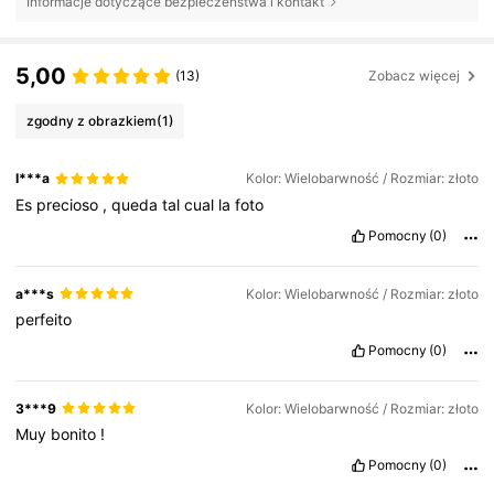
Informacje dotyczące bezpieczeństwa i kontakt
5,00
(13)
Zobacz więcej
zgodny z obrazkiem
(1)
I***a
Kolor: Wielobarwność / Rozmiar: złoto
Es
precioso
,
queda
tal
cual
la
foto
Pomocny
(0)
a***s
Kolor: Wielobarwność / Rozmiar: złoto
perfeito
Pomocny
(0)
3***9
Kolor: Wielobarwność / Rozmiar: złoto
Muy
bonito
!
Pomocny
(0)