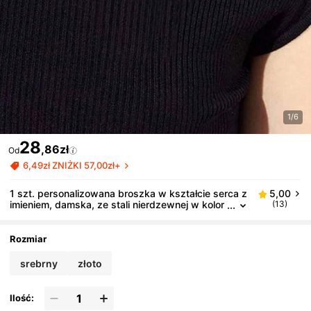
1/6
28
,86zł
Od
6,49zł ZNIŻKI 57,00zł+
1 szt. personalizowana broszka w kształcie serca z
5,00
imieniem, damska, ze stali nierdzewnej w kolor
(13)
ze złotym, broszka-odznaka z imieniem do per
sonalizacji, biżuteryjna przypinka na klapę z literą
Rozmiar
srebrny
złoto
Ilość: