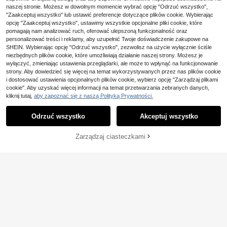
Damska moda odzieżowa i plecak,
1 szt. personalizowana przypinka d
naszej stronie. Możesz w dowolnym momencie wybrać opcję "Odrzuć wszystko",
personalizowana broszka z inicjałe
o klapy ze stali nierdzewnej, profesj
35
30
"Zaakceptuj wszystko" lub ustawić preferencje dotyczące plików cookie. Wybierając
,67zł
35,72zł
najniższa cena
,99zł
m imienia ze stali nierdzewnej, boh
onalna grawerowana plakietka z im
opcję "Zaakceptuj wszystko", ustawimy wszystkie opcjonalne pliki cookie, które
o minimalistyczny design, akcesori
ieniem i logo do biura, szkoły i szpit
um broszka na wakacje
ala, trwała niestandardowa broszk
pomagają nam analizować ruch, oferować ulepszoną funkcjonalność oraz
a, spersonalizowany prezent
personalizować treści i reklamy, aby uzupełnić Twoje doświadczenie zakupowe na
SHEIN. Wybierając opcję "Odrzuć wszystko", zezwolisz na użycie wyłącznie ściśle
niezbędnych plików cookie, które umożliwiają działanie naszej strony. Możesz je
wyłączyć, zmieniając ustawienia przeglądarki, ale może to wpłynąć na funkcjonowanie
strony. Aby dowiedzieć się więcej na temat wykorzystywanych przez nas plików cookie
i dostosować ustawienia opcjonalnych plików cookie, wybierz opcję "Zarządzaj plikami
cookie". Aby uzyskać więcej informacji na temat przetwarzania zebranych danych,
kliknij tutaj,
aby zapoznać się z naszą Polityką Prywatności.
Odrzuć wszystko
Akceptuj wszystko
Klikając „Dostosuj”, zgadzasz się na poniższe warunki.
Zarządzaj ciasteczkami
Spersonalizuj teraz
5
1 szt. personalizowana przypinka d
YZ Custom jewelry
o klapy z imieniem i inicjałem, ident
28
Personalizowana broszka z graffiti
,76zł
yfikator pracowniczy, prezent na i
dla kobiet, ze stali nierdzewnej pozł
36
mprezę, prezent dla niej, dla rodzin
,61zł
acanej 18K, kreatywna personalizo
y, przybory szkolne, prezent dla na
wana biżuteria, akcesorium unisex
uczyciela, dla studentów, prezent n
do codziennego noszenia, prezent
a ukończenie studiów, na ślub, pow
urodzinowy