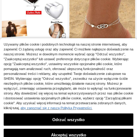
Używamy plików cookie i podobnych technologii na naszej stronie internetowej, aby
4
zapewnić Ci żądaną usługę oraz aby zapewnić Ci możliwie najlepsze doświadczenie na
naszej stronie. Możesz w dowolnym momencie wybrać opcję "Odrzuć wszystko",
1 szt. personalizowany wisiorek do
"Zaakceptuj wszystko" lub ustawić preferencje dotyczące plików cookie. Wybierając
bransoletki ze zdjęciem dla kobiet i
Zaoszczędź 0,02zł
49
,32zł
opcję "Zaakceptuj wszystko", ustawimy wszystkie opcjonalne pliki cookie, które
mam, wisiorek do naszyjnika, wisior
pomagają nam analizować ruch, oferować ulepszoną funkcjonalność oraz
ek do bransoletki na kostkę, koralik
18
,54zł
18,56zł
najniższa cena
i w kształcie serca, okrągłe i kwadr
personalizować treści i reklamy, aby uzupełnić Twoje doświadczenie zakupowe na
atowe, prezent dla córki, dziewczy
SHINES JEWELRY
SHEIN. Wybierając opcję "Odrzuć wszystko", zezwolisz na użycie wyłącznie ściśle
ny, żony i najlepszej przyjaciółki, n
niezbędnych plików cookie, które umożliwiają działanie naszej strony. Możesz je
a rocznicę, Walentynki, Dzień Matk
wyłączyć, zmieniając ustawienia przeglądarki, ale może to wpłynąć na funkcjonowanie
i i urodziny
strony. Aby dowiedzieć się więcej na temat wykorzystywanych przez nas plików cookie
i dostosować ustawienia opcjonalnych plików cookie, wybierz opcję "Zarządzaj plikami
cookie". Aby uzyskać więcej informacji na temat przetwarzania zebranych danych,
kliknij tutaj,
aby zapoznać się z naszą Polityką Prywatności.
Odrzuć wszystko
Akceptuj wszystko