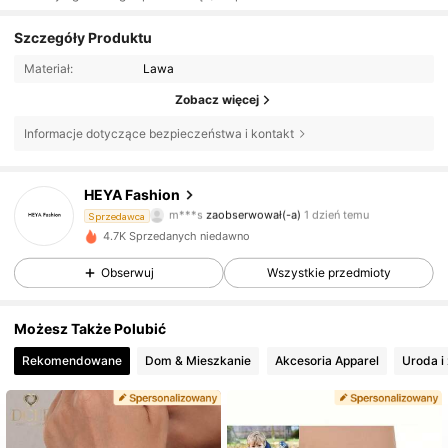
Szczegóły Produktu
Materiał:
Lawa
Zobacz więcej
Informacje dotyczące bezpieczeństwa i kontakt
59 Obserwujący
4,16
HEYA Fashion
f***4
przegląda
Sprzedawca
59 Obserwujący
4,16
4.7K Sprzedanych niedawno
Obserwuj
Wszystkie przedmioty
59 Obserwujący
4,16
Możesz Także Polubić
59 Obserwujący
4,16
Rekomendowane
Dom & Mieszkanie
Akcesoria Apparel
Uroda i
59 Obserwujący
4,16
59 Obserwujący
4,16