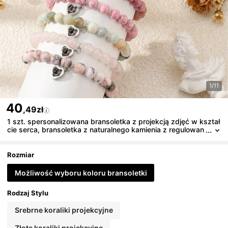
1/11
40
,49zł
1 szt. spersonalizowana bransoletka z projekcją zdjęć w kształ
cie serca, bransoletka z naturalnego kamienia z regulowan
ą gumką, spersonalizowana bransoletka z projekcją zdjęć
w kształcie serca, modna bransoletka z naturalnego kamienia,
spersonalizowana kolorowa biżuteria z projekcją zdjęć, prezen
Rozmiar
t dla dziewczyny, zdjęcie rodzinne, zdjęcie zwierzaka, sperson
alizowany prezent świąteczny ze zdjęciem
Możliwość wyboru koloru bransoletki
Rodzaj Stylu
Srebrne koraliki projekcyjne
Złote koraliki projekcyjne