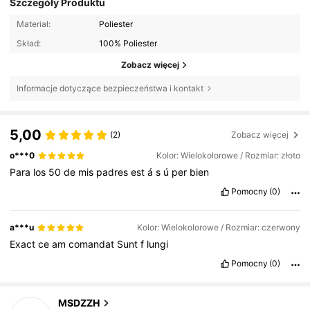
Szczegóły Produktu
Materiał:
Poliester
Skład:
100% Poliester
Zobacz więcej
Informacje dotyczące bezpieczeństwa i kontakt
5,00
(2)
Zobacz więcej
o***0
Kolor: Wielokolorowe / Rozmiar: złoto
Para
los
50
de
mis
padres
est
á
s
ú
per
bien
Pomocny
(0)
a***u
Kolor: Wielokolorowe / Rozmiar: czerwony
Exact
ce
am
comandat
Sunt
f
lungi
Pomocny
(0)
MSDZZH
514 Obserwujący
4,64