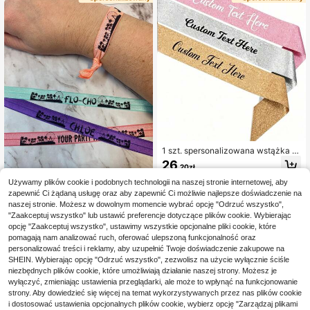
wiedni do użytku wewnątrz i na ze
oracja urodzinowa, zabawne tło fot
wnątrz, wyjątkowy prezent dekora
ograficzne na grill w ogrodzie, akce
cyjny dla panny młodej, wykonany
soria na letnie spotkanie przy grillu,
z poliestru
personalizowane prezenty
1 szt. spersonalizowana wstążka br
okatowa, spersonalizowany dodate
26
,20zł
k na imprezę, odpowiednia na urod
ziny, wesela i inne uroczystości, na
Używamy plików cookie i podobnych technologii na naszej stronie internetowej, aby
drukowany wzór
zapewnić Ci żądaną usługę oraz aby zapewnić Ci możliwie najlepsze doświadczenie na
Personalizowane opaski na w
NEW
naszej stronie. Możesz w dowolnym momencie wybrać opcję "Odrzuć wszystko",
ydarzenia, kolorowe materiałowe o
24
"Zaakceptuj wszystko" lub ustawić preferencje dotyczące plików cookie. Wybierając
,00zł
paski z niestandardowym imieniem
opcję "Zaakceptuj wszystko", ustawimy wszystkie opcjonalne pliki cookie, które
i logo, elastyczne opaski z taśmy, o
dpowiednie na przyjęcia, wesela, fe
pomagają nam analizować ruch, oferować ulepszoną funkcjonalność oraz
stiwale, koncerty, opaski dla gości
personalizować treści i reklamy, aby uzupełnić Twoje doświadczenie zakupowe na
weselnych, opaski VIP, opaski na w
SHEIN. Wybierając opcję "Odrzuć wszystko", zezwolisz na użycie wyłącznie ściśle
ydarzenia firmowe, opaski na przyj
niezbędnych plików cookie, które umożliwiają działanie naszej strony. Możesz je
ęcie urodzinowe, kreatywne preze
wyłączyć, zmieniając ustawienia przeglądarki, ale może to wpłynąć na funkcjonowanie
nty, idealny prezent
strony. Aby dowiedzieć się więcej na temat wykorzystywanych przez nas plików cookie
i dostosować ustawienia opcjonalnych plików cookie, wybierz opcję "Zarządzaj plikami