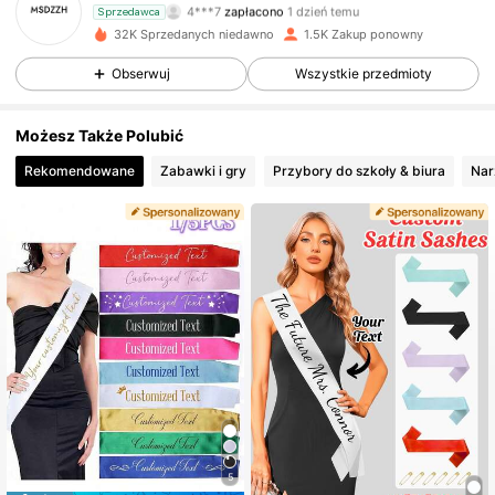
4***7
zapłacono
1 dzień temu
Sprzedawca
32K Sprzedanych niedawno
1.5K Zakup ponowny
514 Obserwujący
4,64
Obserwuj
Wszystkie przedmioty
Możesz Także Polubić
514 Obserwujący
4,64
Rekomendowane
Zabawki i gry
Przybory do szkoły & biura
Nar
514 Obserwujący
4,64
514 Obserwujący
4,64
514 Obserwujący
4,64
514 Obserwujący
4,64
5