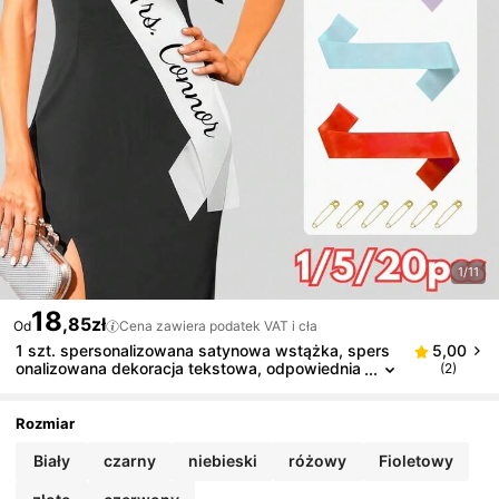
1/11
18
,85zł
Od
Cena zawiera podatek VAT i cła
1 szt. spersonalizowana satynowa wstążka, spers
5,00
onalizowana dekoracja tekstowa, odpowiednia
(2)
na imprezy, uroczystości, wieczory panieńskie,
urodziny, wiele kolorów i stylów, prezent urodzinow
y, dekoracja imprezowa, wystrój domu, świąteczne
Rozmiar
rekwizyty do zdjęć, dekoracja na wieczór panieński
Biały
czarny
niebieski
różowy
Fioletowy