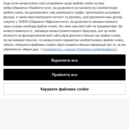
таблеток на блискавці 2/5/10/30
14
будь-коли налаштувати свої уподобання щодо файлів cookie на ваш
,85zł
14,96zł
мін. ціна
5
шт., багатоколірні самозаклеювал
вибір.Обираючи «Прийняти все», ви дозволяєте встановити всі необов’язкові
ьні сумки для зберігання ліків, на
файли cookie, які допомагають нам аналізувати трафік, пропонувати розширені
Сумка для зберігання взуття з мо
півпрозорі дорожні чохли для таб
тузкою, дорожня сумка для збері
функції, а також персоналізувати контент та рекламу, щоб доповнити ваш досвід
леток із ковзним замком, для таб
15
,84zł
гання із затяжкою, портативна во
покупок у SHEIN.Обираючи «Відхилити все», ви дозволяєте використовувати
леток і дрібних речей, підходять д
донепроникна сумка для взуття,
ля аптечки першої допомоги, дор
лише суворо необхідні файли cookie, без яких наш веб-сайт не працюватиме. Ви
необхідний аксесуар для дому, по
ожніх аксесуарів, зберігання в по
можете вимкнути їх, змінивши налаштування вашого браузера, але це може
дорожей та школи
дорожах, необхідних речей для по
вплинути на функціонування веб-сайту.Щоб дізнатися більше про файли cookie,
дорожей, приладдя для подороже
які ми використовуємо, та налаштувати параметри необов’язкових файлів cookie,
й, студентських канікул, круїзу, літ
оберіть «Керувати файлами cookie».Щоб отримати більше інформації про те, як ми
ньої відпустки, кемпінгу на відкри
обробляємо зібрані дані. >
Ознайомтесь з нашою Політикою конфіденційності.
тому повітрі, піших походів, полю
вання та іншого
Відхилити все
Прийняти все
Керувати файлами cookie
ДОДАТИ ДО КОШИКА
Портативна сумка-холодильник д
ля інсуліну для подорожей - легк
14
,00zł
а та ударостійка - сумка для збер
ігання інсулінових ручок та інших
Велика аптечка першої допомоги
діабетичних приладдя - компактн
з плечовим ременем, коробка для
а медична сумка для щоденного
96
,03zł
-1%
97,00zł
мін. ціна
зберігання ліків, дорожній компле
використання та подорожей
кт екстреної допомоги для автом