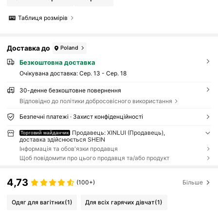
Таблиця розмірів
Доставка до
Poland
Безкоштовна доставка
Очікувана доставка:
Сер. 13 - Сер. 18
30-денне безкоштовне повернення
Відповідно до політики добросовісного використання
Безпечні платежі · Захист конфіденційності
Продавець: XINLUI (Продавець),
Торговий майданчик
доставка здійснюється SHEIN
Інформація та обов'язки продавця
Щоб повідомити про цього продавця та/або продукт
4,73
(100+)
Більше
Одяг для вагітних
(1)
Для всіх гарячих дівчат
(1)