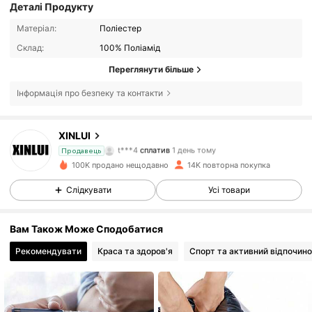
Деталі Продукту
Матеріал:
Поліестер
Склад:
100% Поліамід
Переглянути більше
Інформація про безпеку та контакти
XINLUI
4.9K Підписники
4,84
t***4
сплатив
1 день тому
Продавець
100K продано нещодавно
14K повторна покупка
4.9K Підписники
4,84
Слідкувати
Усі товари
Вам Також Може Сподобатися
4.9K Підписники
4,84
Рекомендувати
Краса та здоров'я
Спорт та активний відпочин
4.9K Підписники
4,84