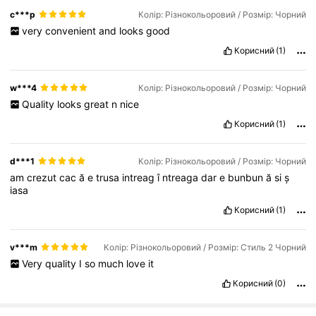
c***p
Колір: Різнокольоровий / Розмір: Чорний
very
convenient
and
looks
good
Корисний
(1)
w***4
Колір: Різнокольоровий / Розмір: Чорний
Quality
looks
great
n
nice
Корисний
(1)
d***1
Колір: Різнокольоровий / Розмір: Чорний
am
crezut
cac
ă
e
trusa
intreag
î
ntreaga
dar
e
bunbun
ă
si
ș
iasa
Корисний
(1)
v***m
Колір: Різнокольоровий / Розмір: Стиль 2 Чорний
Very
quality
I
so
much
love
it
Корисний
(0)