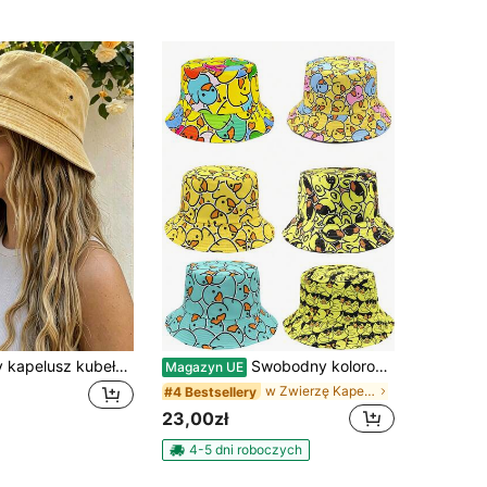
1 szt. jednolity kapelusz kubełkowy z frędzlami, kapelusz przeciwsłoneczny z ochroną UV, odpowiedni na plażę, wakacje, podróże i codzienny styl uliczny
Swobodny kolorowy kapelusz typu bucket z nadrukiem w kształcie kaczuszki z kreskówek, unisexowy kapelusz typu bucket z ochroną przeciwsłoneczną na zewnątrz, odpowiedni na wakacje
Magazyn UE
w Zwierzę Kapelusze Damskie
#4 Bestsellery
23,00zł
4-5 dni roboczych