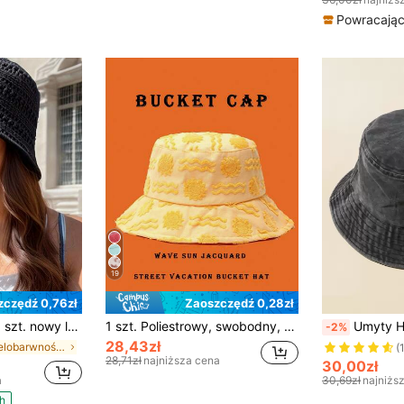
Powracający
19
zczędź 0,76zł
Zaoszczędź 0,28zł
ni ażurowy kapelusz kubełkowy, oddychający kapelusz kubełkowy, wielofunkcyjny casualowy, odsłaniający twarz, odpowiedni na wyjścia, imprezy, dekoracja odzieży outdoorowej, składany kapelusz kubełkowy
1 szt. Poliestrowy, swobodny, uliczny kapelusz typu bucket w stylu sun wave, odpowiedni na wiosnę, lato, jesień i zimę
Umyty Haft K
-2%
28,43zł
w Wielobarwność Słomkowy kapelusz damski
(
28,71zł
najniższa cena
30,00zł
a
30,69zł
najniżs
h