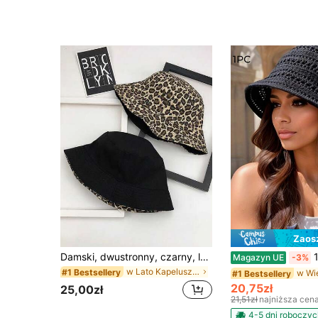
Zaos
Damski, dwustronny, czarny, lniany kapelusz typu bucket z nadrukiem w panterkę, dorosły, zewnętrzny, swobodny kapelusz przeciwsłoneczny, odpowiedni do codziennego noszenia
1 szt. nowy let
Magazyn UE
-3%
w Lato Kapelusz Wiadro Kobiet
#1 Bestsellery
#1 Bestsellery
20,75zł
25,00zł
21,51zł
najniższa cen
4-5 dni roboczyc