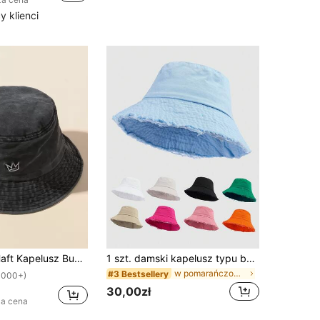
 klienci
apelusz Bucket Hat Ulica
1 szt. damski kapelusz typu bucket hat w jednolitym kolorze, zewnętrzny kapelusz chroniący przed słońcem
w pomarańczowy Kapelusze Damskie
#3 Bestsellery
1000+)
30,00zł
za cena