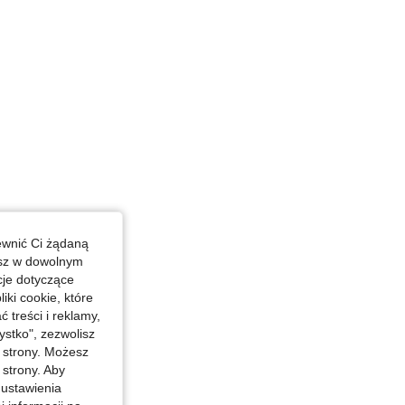
ewnić Ci żądaną
esz w dowolnym
cje dotyczące
iki cookie, które
treści i reklamy,
stko", zezwolisz
j strony. Możesz
 strony. Aby
 ustawienia