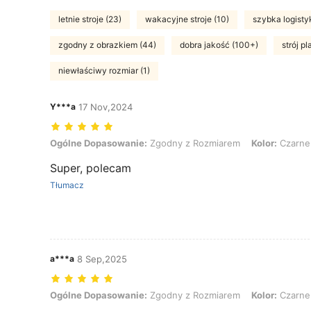
letnie stroje (23)
wakacyjne stroje (10)
szybka logistyk
zgodny z obrazkiem (44)
dobra jakość (100+)
strój p
niewłaściwy rozmiar (1)
Y***a
17 Nov,2024
Ogólne Dopasowanie: Zgodny z Rozmiarem, Kolor: Czarne
Ogólne Dopasowanie:
Zgodny z Rozmiarem
Kolor:
Czarne
Super, polecam
Tłumacz
a***a
8 Sep,2025
Ogólne Dopasowanie: Zgodny z Rozmiarem, Kolor: Czarne
Ogólne Dopasowanie:
Zgodny z Rozmiarem
Kolor:
Czarne