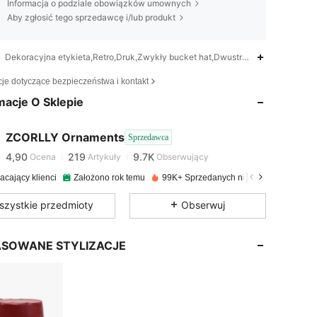
Informacja o podziale obowiązków umownych
Aby zgłosić tego sprzedawcę i/lub produkt
Dekoracyjna etykieta,Retro,Druk,Zwykły bucket hat,Dwustronny bucket hat
4,90
219
9.7K
cje dotyczące bezpieczeństwa i kontakt
macje O Sklepie
4,90
219
9.7K
ZCORLLY Ornaments
Sprzedawca
4,90
219
9.7K
Ocena
Artykuły
Obserwujący
acający klienci
Założono rok temu
99K+ Sprzedanych niedawno
4,90
219
9.7K
szystkie przedmioty
Obserwuj
4,90
219
9.7K
SOWANE STYLIZACJE
4,90
219
9.7K