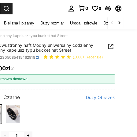
0
0
duj. Press Enter to select.
Bielizna i piżamy
Duży rozmiar
Uroda i zdrowie
Dzieci
Buty
D
obiony kapelusz typu bucket hat Street
 Dwustronny haft Modny uniwersalny codzienny
ny kapelusz typu bucket hat Street
c2305085415462918
(1000+ Recenzje)
00zł
ICE AND AVAILABILITY
rmowa dostawa
:
Czarne
Duży Obrazek