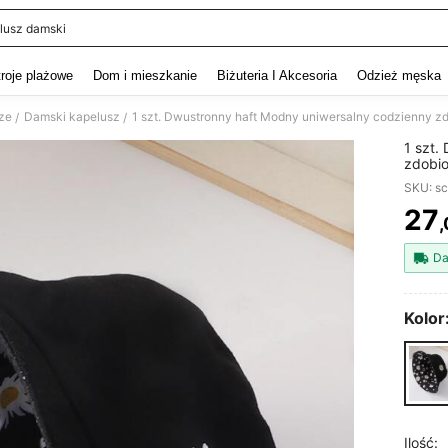
lusz damski
and down arrow keys to navigate search Ostatnie wyszukiwanie and szukaj i znaj
troje plażowe
Dom i mieszkanie
Biżuteria I Akcesoria
Odzież męska
ze
Damski kapelusz
1 szt. Dwustronny haft Modny uniwersalny codzienny zd
/
/
1 szt.
zdobio
SKU: s
27
,
PR
Da
Kolor
Ilość: