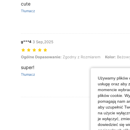
cute
Tłumacz
g***4
3 Sep,2025
Ogólne Dopasowanie: Zgodny z Rozmiarem, Kolor: Beżowy
Ogólne Dopasowanie:
Zgodny z Rozmiarem
Kolor:
Beżow
super!
Tłumacz
Używamy plików c
usługę oraz aby 
momencie wybrać 
plików cookie. Wy
pomagają nam ana
Zobacz Więce
aby uzupełnić Tw
na użycie wyłączn
je wyłączyć, zmie
dowiedzieć się w