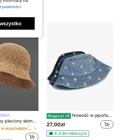
j informacji na
rywatności.
wszystko
Nowość w japońskim stylu, kapelusz typu bucket hat z motywem stokrotek, sprany denim w stylu vintage, ochrona przed słońcem na wiosnę i lato, święta, festiwale
Dress
Magazyn UE
 kapelusz przeciwsłoneczny, uniwersalny kapelusz typu bucket, ochrona UV, wiosna/lato, vacationcore
27,00zł
w wyprzedaże z okazji powrotu do szkoły Kapelusze
4-5 dni roboczych
za cena