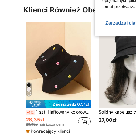
opcjonalnych plik
temat przetwarzan
Klienci Również Obejrzeli
Zarządzaj ci
Zaoszczędź 0,31zł
1 szt. Haftowany kolorowy kapelusz z kwiatowym wzorem, odpowiedni na wakacje, do szkoły i na wycieczkę, na walentynki
-1%
28,35zł
27,00zł
28,66zł
najniższa cena
Powracający klienci