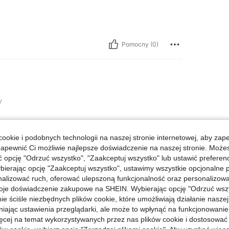
Pomocny (0)
y
ookie i podobnych technologii na naszej stronie internetowej, aby zap
zapewnić Ci możliwie najlepsze doświadczenie na naszej stronie. Moż
Pomocny (0)
opcję "Odrzuć wszystko", "Zaakceptuj wszystko" lub ustawić preferen
bierając opcję "Zaakceptuj wszystko", ustawimy wszystkie opcjonalne pl
lizować ruch, oferować ulepszoną funkcjonalność oraz personalizować 
j Opinii
oje doświadczenie zakupowe na SHEIN. Wybierając opcję "Odrzuć wszy
ie ściśle niezbędnych plików cookie, które umożliwiają działanie nasze
niając ustawienia przeglądarki, ale może to wpłynąć na funkcjonowanie
ięcej na temat wykorzystywanych przez nas plików cookie i dostosować