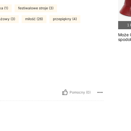
a (1)
festiwalowe stroje (3)
lażowy (3)
miłość (26)
przepiękny (4)
1 
Może C
spodo
Pomocny (0)