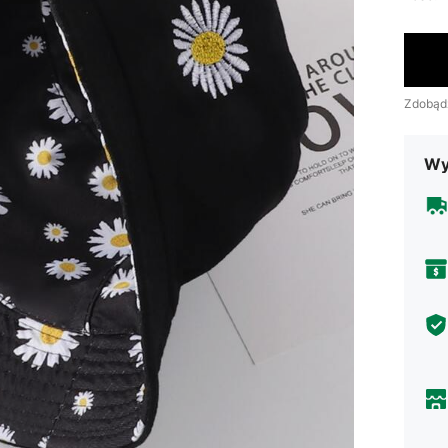
Zdobąd
Wy