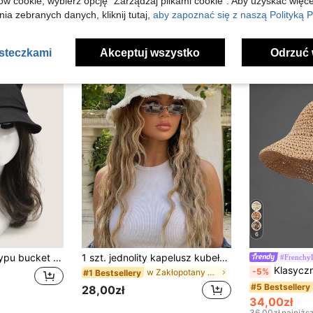
ów cookie, wybierz opcję "Zarządzaj plikami cookie". Aby uzyskać więce
ia zebranych danych, kliknij tutaj,
aby zapoznać się z naszą Polityką P
asteczkami
Akceptuj wszystko
Odrzuć 
6
Solidny kapelusz typu bucket z kocimi uszami, uroczy, zimowy, jesienny, zimowy strój
1 szt. jednolity kapelusz kubełkowy z frędzlami, kapelusz przeciwsłoneczny z ochroną UV, idealny na plażowe wakacje, podróże i codzienne noszenie na ulicy, estetyczny
#Frenchy
Klasyczny pleciony słomkowy kapelusz, damski plażowy
-5%
w Zakłopotany Kapelusze Damskie
#1 Bestsellery
#5 Bestsellery
28,00zł
34,00zł
36,00zł
najniżs