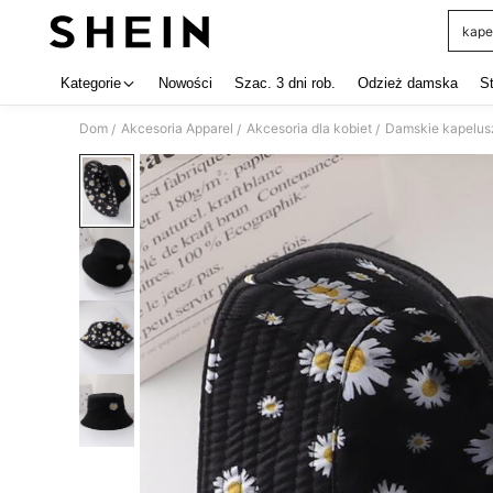
kape
Use up 
Kategorie
Nowości
Szac. 3 dni rob.
Odzież damska
S
Dom
Akcesoria Apparel
Akcesoria dla kobiet
Damskie kapelus
/
/
/