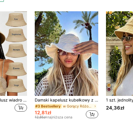
1 szt. damski kapelusz wiadro w kolorze intensywnego różu z nadrukiem 12 znaków zodiaku, oddychający, chroniący przed słońcem, wygodny, modny, do stylizacji na wakacje i codzienne zakupy
Damski kapelusz kubełkowy z dekoracyjnym sznurkiem, regulowanym paskiem podbródkowym, efektem przetarć, z miękkiej tkaniny, chroniący przed słońcem i wiatrem, modny i uniwersalny, odpowiedni na podróże, plażę, wakacje i do codziennego noszenia
w Gorący Różowy Kapelusz Wiadro Kobiet
#3 Bestsellery
24,36zł
12,81zł
12,85zł
najniższa cena