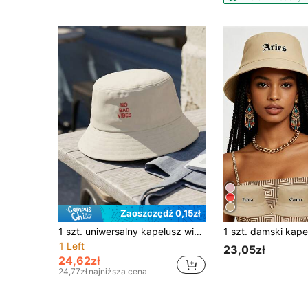
Zaoszczędź 0,15zł
1 szt. uniwersalny kapelusz wiadro dla mężczyzn i kobiet z nadrukiem literowym NO BAD VIBES, oddychający, chroniący przed słońcem, odpowiedni do noszenia na zewnątrz w stylu casual
1 Left
23,05zł
24,62zł
24,77zł
najniższa cena