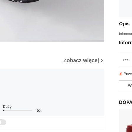
Opis
Informa
Infor
Zobacz więcej
Powr
W
DOPA
Duży
5%