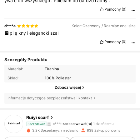
ywa
ć
do
wszystkiego
.
Polecam
bo
bardzo
ł
adny
.
Pomocny
(0)
d***a
Kolor: Czerwony / Rozmiar: one-size
pi
ę
kny
i
elegancki
szal
Pomocny
(0)
Szczegóły Produktu
Materiał:
Tkanina
Skład:
100% Poliester
Zobacz więcej
Informacje dotyczące bezpieczeństwa i kontakt
1.2K Obserwujący
4,90
Ruiyi scarf
c***t
zaobserwował(-a)
1 dzień temu
Sprzedawca
1.2K Obserwujący
4,90
3.2K Sprzedanych niedawno
838 Zakup ponowny
1.2K Obserwujący