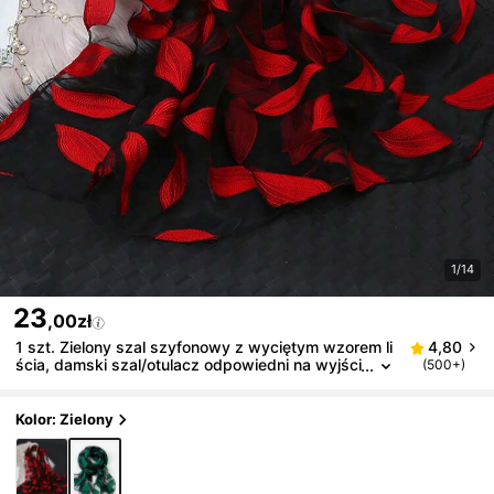
1/14
23
,00zł
1 szt. Zielony szal szyfonowy z wyciętym wzorem li
4,80
ścia, damski szal/otulacz odpowiedni na wyjści
(500+)
a i formalne wydarzenia, na każdą porę roku
Kolor: Zielony