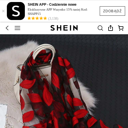
SHEIN APP - Codziennie nowe
×
Ekskluzywne APP Wszystko 15% taniej Kod:
ZDOBĄDŹ
SHAPP15
(3,138)