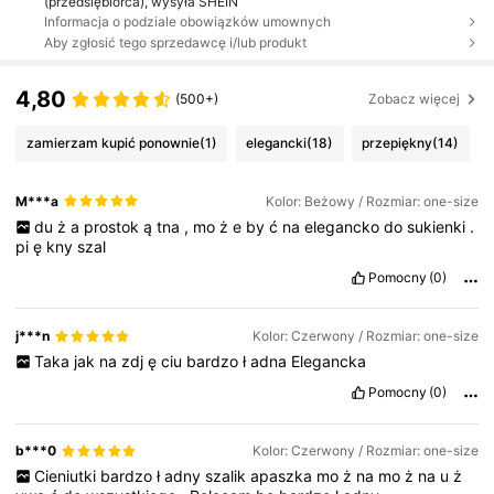
(przedsiębiorca), wysyła SHEIN
Informacja o podziale obowiązków umownych
Aby zgłosić tego sprzedawcę i/lub produkt
4,80
(500+)
Zobacz więcej
zamierzam kupić ponownie
(1)
elegancki
(18)
przepiękny
(14)
M***a
Kolor: Beżowy / Rozmiar: one-size
du
ż
a
prostok
ą
tna
,
mo
ż
e
by
ć
na
elegancko
do
sukienki
.
pi
ę
kny
szal
Pomocny
(0)
j***n
Kolor: Czerwony / Rozmiar: one-size
Taka
jak
na
zdj
ę
ciu
bardzo
ł
adna
Elegancka
Pomocny
(0)
b***0
Kolor: Czerwony / Rozmiar: one-size
Cieniutki
bardzo
ł
adny
szalik
apaszka
mo
ż
na
mo
ż
na
u
ż