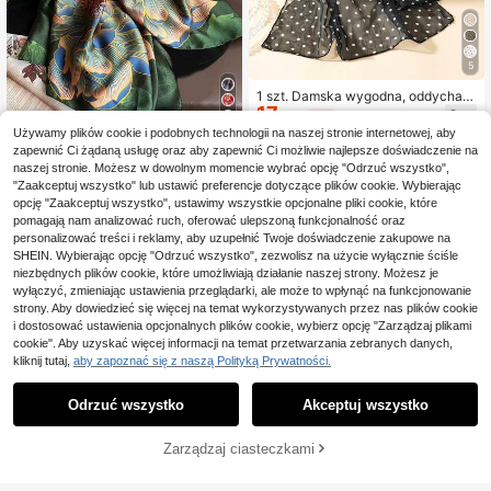
5
1 szt. Damska wygodna, oddychają
17
ca, lekka, drukowana chusta/chust
,82zł
-1%
ka na głowę, odpowiednia na podró
18,00zł
najniższa cena
5
Używamy plików cookie i podobnych technologii na naszej stronie internetowej, aby
ż, plażę, spotkania towarzyskie i ś
zapewnić Ci żądaną usługę oraz aby zapewnić Ci możliwie najlepsze doświadczenie na
więta
1 szt. Jedwabny długi szalik damski
naszej stronie. Możesz w dowolnym momencie wybrać opcję "Odrzuć wszystko",
z kwiatowym nadrukiem na sukien
25
"Zaakceptuj wszystko" lub ustawić preferencje dotyczące plików cookie. Wybierając
,74zł
kę
opcję "Zaakceptuj wszystko", ustawimy wszystkie opcjonalne pliki cookie, które
pomagają nam analizować ruch, oferować ulepszoną funkcjonalność oraz
personalizować treści i reklamy, aby uzupełnić Twoje doświadczenie zakupowe na
SHEIN. Wybierając opcję "Odrzuć wszystko", zezwolisz na użycie wyłącznie ściśle
niezbędnych plików cookie, które umożliwiają działanie naszej strony. Możesz je
wyłączyć, zmieniając ustawienia przeglądarki, ale może to wpłynąć na funkcjonowanie
strony. Aby dowiedzieć się więcej na temat wykorzystywanych przez nas plików cookie
i dostosować ustawienia opcjonalnych plików cookie, wybierz opcję "Zarządzaj plikami
cookie". Aby uzyskać więcej informacji na temat przetwarzania zebranych danych,
kliknij tutaj,
aby zapoznać się z naszą Polityką Prywatności.
Odrzuć wszystko
Akceptuj wszystko
Zarządzaj ciasteczkami
DODAJ DO KOSZYKA