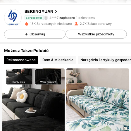
BEIQINGYUAN
779 Obserwujący
4,84
4***7
zapłacono
1 dzień temu
Sprzedawca
s***a
zaobserwował(-a)
1 dzień temu
18K Sprzedanych niedawno
2.7K Zakup ponowny
779 Obserwujący
4,84
Obserwuj
Wszystkie przedmioty
Możesz Także Polubić
779 Obserwujący
4,84
Rekomendowane
Dom & Mieszkanie
Narzędzia i artykuły gospod
779 Obserwujący
4,84
779 Obserwujący
4,84
779 Obserwujący
4,84
779 Obserwujący
4,84