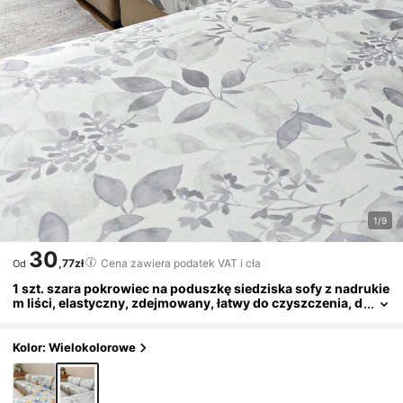
1/9
30
,77zł
Cena zawiera podatek VAT i cła
Od
1 szt. szara pokrowiec na poduszkę siedziska sofy z nadrukie
m liści, elastyczny, zdejmowany, łatwy do czyszczenia, d
ostępne różne rozmiary, odpowiedni do salonu, hotelu, p
ensjonatu i innych miejsc, półpokrowiec na poduszkę siedzis
ka sofy
Kolor: Wielokolorowe