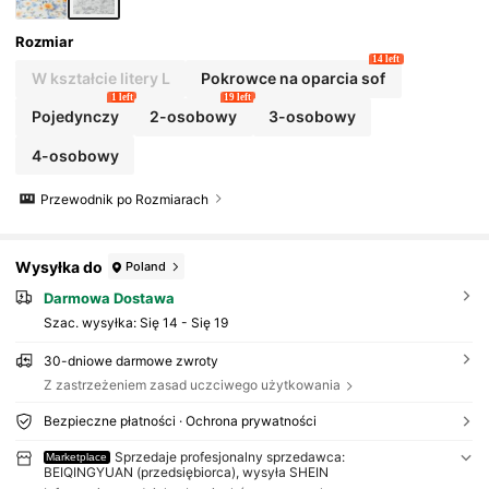
Rozmiar
14 left
W kształcie litery L
Pokrowce na oparcia sof
1 left
19 left
Pojedynczy
2-osobowy
3-osobowy
4-osobowy
Przewodnik po Rozmiarach
Wysyłka do
Poland
Darmowa Dostawa
Szac. wysyłka:
Się 14 - Się 19
30-dniowe darmowe zwroty
Z zastrzeżeniem zasad uczciwego użytkowania
Bezpieczne płatności · Ochrona prywatności
Sprzedaje profesjonalny sprzedawca:
Marketplace
BEIQINGYUAN (przedsiębiorca), wysyła SHEIN