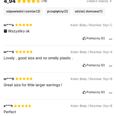
4,94
(76)
Zobacz więcej
odpowiedni rozmiar
(2)
przepiękny
(2)
odzież domowa
(1)
m***a
Kolor: Biały / Rozmiar: Styl-C
Wszystko
ok
Pomocny
(0)
m***0
Kolor: Biały / Rozmiar: Styl-A
Lovely
,
good
size
and
no
smelly
plastic
.
Pomocny
(0)
m***0
Kolor: Biały / Rozmiar: Styl-B
Great
size
for
little
larger
earrings
!
Pomocny
(0)
a***h
Kolor: Biały / Rozmiar: Styl-B
Perfect