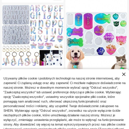
eślniczej
ia i narzędzia do tworzenia biżuterii
z żywicy epoksydowej
1 szt. silikonowa forma do odlewani
a liter z żywicy do biżuterii, narzęd
23 Left
zie DIY do tworzenia wisiorków i br
Używamy plików cookie i podobnych technologii na naszej stronie internetowej, aby
28
,77zł
eloków z żywicy, forma do żywicy
zapewnić Ci żądaną usługę oraz aby zapewnić Ci możliwie najlepsze doświadczenie na
1 szt Zwierzęta Etykietka Żywica F
epoksydowej UV, rękodzieło
naszej stronie. Możesz w dowolnym momencie wybrać opcję "Odrzuć wszystko",
22
orma silikonowa , Dla Żywica Obro
,77zł
"Zaakceptuj wszystko" lub ustawić preferencje dotyczące plików cookie. Wybierając
ża dla zwierząt Etykietka Pies Kot
opcję "Zaakceptuj wszystko", ustawimy wszystkie opcjonalne pliki cookie, które
Nazwa , Łańcuszek do kluczy Żywi
ca Pleśń , Tworzenie Etykietka Wisi
pomagają nam analizować ruch, oferować ulepszoną funkcjonalność oraz
orek Biżuteria Tworzenie Epoksyd
personalizować treści i reklamy, aby uzupełnić Twoje doświadczenie zakupowe na
Pleśń
SHEIN. Wybierając opcję "Odrzuć wszystko", zezwolisz na użycie wyłącznie ściśle
niezbędnych plików cookie, które umożliwiają działanie naszej strony. Możesz je
wyłączyć, zmieniając ustawienia przeglądarki, ale może to wpłynąć na funkcjonowanie
strony. Aby dowiedzieć się więcej na temat wykorzystywanych przez nas plików cookie