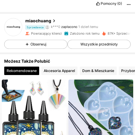
Pomocny
(0)
1.9K Obserwujący
4,89
miaochuang
k***0
zapłacono
1 dzień temu
Sprzedawca
m***a
zaobserwował(-a)
12 godzin(y) temu
Powracający klienci
Założono rok temu
87K+ Sprzedanyc
1.9K Obserwujący
4,89
Obserwuj
Wszystkie przedmioty
1.9K Obserwujący
4,89
Możesz Także Polubić
Rekomendowane
Akcesoria Apparel
Dom & Mieszkanie
Przybor
1.9K Obserwujący
4,89
1.9K Obserwujący
4,89
1.9K Obserwujący
4,89