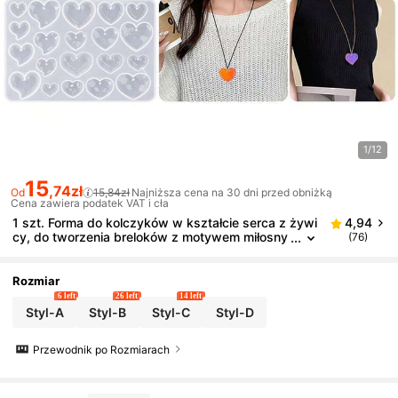
1/12
15
,74zł
Od
15,84zł
Najniższa cena na 30 dni przed obniżką
Cena zawiera podatek VAT i cła
1 szt. Forma do kolczyków w kształcie serca z żywi
4,94
cy, do tworzenia breloków z motywem miłosny
(76)
m, forma z żywicy UV, silikonowa, do samodzie
lnego wykonania kolczyków w kształcie serca, mat
eriał odpowiedni do kolczyków, naszyjników, wisior
Rozmiar
ków i breloków
6 left
26 left
14 left
Styl-A
Styl-B
Styl-C
Styl-D
Przewodnik po Rozmiarach