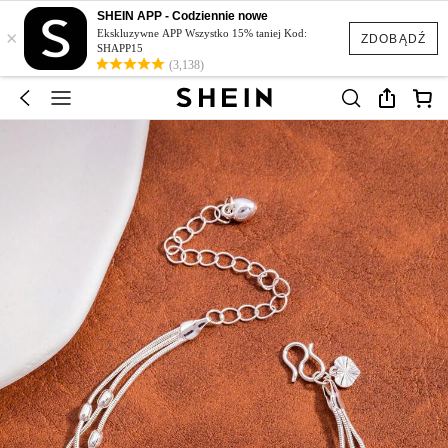
SHEIN APP - Codziennie nowe
×
Ekskluzywne APP Wszystko 15% taniej Kod:
ZDOBĄDŹ
SHAPP15
(3,138)