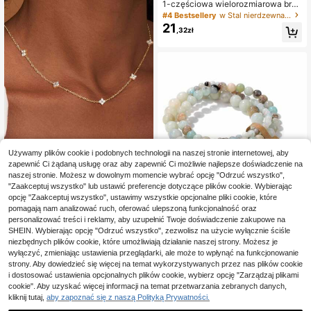
1-częściowa wielorozmiarowa bran
soletka tenisowa z cyrkonii, luksus
#4 Bestsellery
w Stal nierdzewna Zestawy bransoletek damskich
owy styl hip-hopowy, złota baza z
21
,32zł
wzorem "gęsta cyrkonia + struktura
łańcucha tenisowego", łącząca lśni
ący hip-hopowy klimat z wyrafino
wanym, luksusowym charakterem
biżuterii. Dojrzały styl, idealny na c
odzienne wyjścia, modne stylizacj
e, nieformalne imprezy.
Używamy plików cookie i podobnych technologii na naszej stronie internetowej, aby
zapewnić Ci żądaną usługę oraz aby zapewnić Ci możliwie najlepsze doświadczenie na
naszej stronie. Możesz w dowolnym momencie wybrać opcję "Odrzuć wszystko",
1 szt. damski modny delikatny nasz
"Zaakceptuj wszystko" lub ustawić preferencje dotyczące plików cookie. Wybierając
yjnik ze stali nierdzewnej z cyrkoni
#1 Bestsellery
w złoto Bransoletki łańcuszkowe damskie
opcję "Zaakceptuj wszystko", ustawimy wszystkie opcjonalne pliki cookie, które
ami w kształcie czterolistnej konicz
18
pomagają nam analizować ruch, oferować ulepszoną funkcjonalność oraz
,70zł
Zestaw 3 bransoletek z naturalnyc
yny, odpowiedni do codziennego n
17
personalizować treści i reklamy, aby uzupełnić Twoje doświadczenie zakupowe na
h kamieni energetycznych, koraliki
oszenia, na przyjęcia i spotkania, pr
,81zł
4 mm + 6 mm + 8 mm ułożone w sto
SHEIN. Wybierając opcję "Odrzuć wszystko", zezwolisz na użycie wyłącznie ściśle
ezent na Dzień Matki, minimalistyc
s, biżuteria z koralików ochronnych
zny
niezbędnych plików cookie, które umożliwiają działanie naszej strony. Możesz je
dla par, prezenty
wyłączyć, zmieniając ustawienia przeglądarki, ale może to wpłynąć na funkcjonowanie
strony. Aby dowiedzieć się więcej na temat wykorzystywanych przez nas plików cookie
i dostosować ustawienia opcjonalnych plików cookie, wybierz opcję "Zarządzaj plikami
cookie". Aby uzyskać więcej informacji na temat przetwarzania zebranych danych,
kliknij tutaj,
aby zapoznać się z naszą Polityką Prywatności.