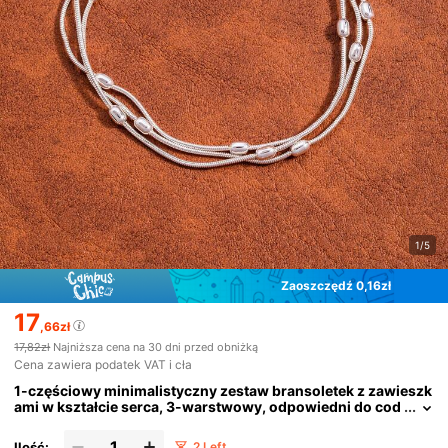
1/5
Zaoszczędź 0,16zł
17
,66zł
17,82zł
Najniższa cena na 30 dni przed obniżką
Cena zawiera podatek VAT i cła
1-częściowy minimalistyczny zestaw bransoletek z zawieszk
ami w kształcie serca, 3-warstwowy, odpowiedni do cod
ziennego noszenia przez kobiety, na randki, imprezy, sp
otkania i nie tylko
Ilość:
2 Left