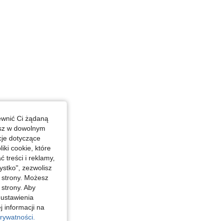
ewnić Ci żądaną
esz w dowolnym
cje dotyczące
iki cookie, które
treści i reklamy,
stko", zezwolisz
j strony. Możesz
 strony. Aby
 ustawienia
j informacji na
rywatności.