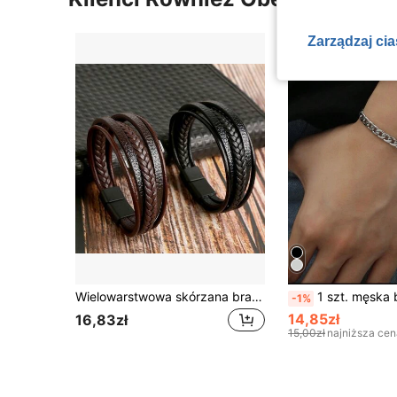
Zarządzaj ci
Wielowarstwowa skórzana bransoletka dla mężczyzn, modna ręcznie pleciona ze stopu cynku, zapięcie magnetyczne, swobodna skórzana opaska na nadgarstek
1 szt. męska bransoletka łańcuszkowa ze stali nie
-1%
14,85zł
16,83zł
15,00zł
najniższa cen