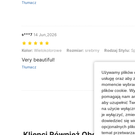
Tłumacz
s***7
14 Jun,2026
Kolor: Wielokolorowe, Rozmiar: srebrny, Rodzaj Stylu: Spersonaliz
Kolor:
Wielokolorowe
Rozmiar:
srebrny
Rodzaj Stylu:
Sp
Very beautiful!
Tłumacz
Używamy plików c
usługę oraz aby 
momencie wybrać 
plików cookie. Wy
pomagają nam ana
Zobacz Więce
aby uzupełnić Tw
na użycie wyłączn
je wyłączyć, zmie
dowiedzieć się w
opcjonalnych plik
Klienci Również Obejrzeli
temat przetwarzan