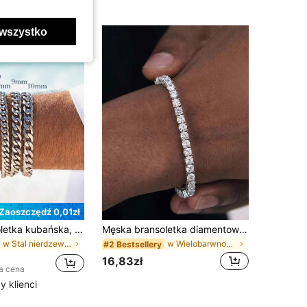
wszystko
Zaoszczędź 0,01zł
Męska bransoletka kubańska, klasyczny podstawowy łańcuch ze stali nierdzewnej, hip-hopowy sportowy prezent dla twardziela, odpowiedni na imprezy i plaże
Męska bransoletka diamentowa w stylu hip-hopowym, olśniewająca i odpowiednia do noszenia na co dzień, wykwintny prezent zarówno dla mężczyzn, jak i kobiet
w Stal nierdzewna Bransoletki męskie
w Wielobarwność Męskie bransoletki łańcuszkowe
#2 Bestsellery
16,83zł
a cena
 klienci