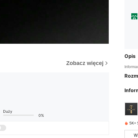
Opis
Zobacz więcej
Informa
Rozm
Infor
Duży
0%
5K+ 
W