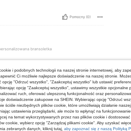
Pomocny (0)
owana bransoletka
ersonalizowana bransoletka
ookie i podobnych technologii na naszej stronie internetowej, aby zap
zapewnić Ci możliwie najlepsze doświadczenie na naszej stronie. Moż
Pomocny (0)
opcję "Odrzuć wszystko", "Zaakceptuj wszystko" lub ustawić preferen
bierając opcję "Zaakceptuj wszystko", ustawimy wszystkie opcjonalne pl
lizować ruch, oferować ulepszoną funkcjonalność oraz personalizować 
j Opinii
oje doświadczenie zakupowe na SHEIN. Wybierając opcję "Odrzuć wszy
ie ściśle niezbędnych plików cookie, które umożliwiają działanie nasze
niając ustawienia przeglądarki, ale może to wpłynąć na funkcjonowanie
ięcej na temat wykorzystywanych przez nas plików cookie i dostosować
ów cookie, wybierz opcję "Zarządzaj plikami cookie". Aby uzyskać więce
ia zebranych danych, kliknij tutaj,
aby zapoznać się z naszą Polityką P