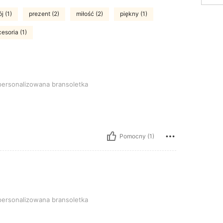
j (1)
prezent (2)
miłość (2)
piękny (1)
esoria (1)
owana bransoletka
ersonalizowana bransoletka
Pomocny (1)
ozmiar: srebrny, Rodzaj Stylu: Spersonalizowana bransoletka
ersonalizowana bransoletka