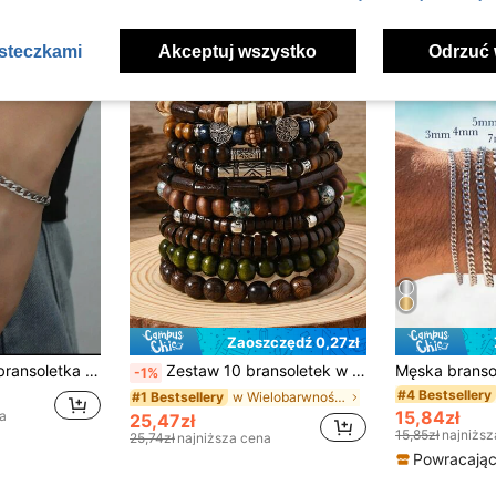
asteczkami
Akceptuj wszystko
Odrzuć 
Zaoszczędź 0,27zł
rdzewnej w kolorze czarnym, minimalistyczna
Zestaw 10 bransoletek w stylu boho z drewnianymi koralikami, żółwiem morskim, kokosem i turkusem, odpowiedni do codziennego noszenia dla mężczyzn, na prezent
-1%
#4 Bestsellery
w Wielobarwność Męskie zestawy bransoletek
#1 Bestsellery
15,84zł
a
25,47zł
15,85zł
najniższ
25,74zł
najniższa cena
Powracający