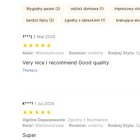
Wygodny pasek (2)
odzież domowa (1)
imprezowy stró
bardzo fajny (2)
zgodny z obrazkiem (1)
brakujące akc
1***j
2 Mar,2026
Kolor: Wielokolorowe, Rozmiar: srebrny, Rodzaj Stylu: Spersonaliz
Kolor:
Wielokolorowe
Rozmiar:
srebrny
Rodzaj Stylu:
Sp
Very nice I recommend Good quality
Tłumacz
k***1
1 Jul,2026
Ogólne Dopasowanie: Zgodny z Rozmiarem, Kolor: Wielokolorowe, R
Ogólne Dopasowanie:
Zgodny z Rozmiarem
Kolor:
Wielokolorowe
Rozmiar:
srebrny
Rodzaj Stylu:
Sp
Super