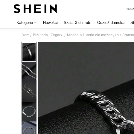
mesk
Use up 
Kategorie
Nowości
Szac. 3 dni rob.
Odzież damska
S
Dom
Biżuteria i Zegarki
Modna biżuteria dla mężczyzn
Branso
/
/
/