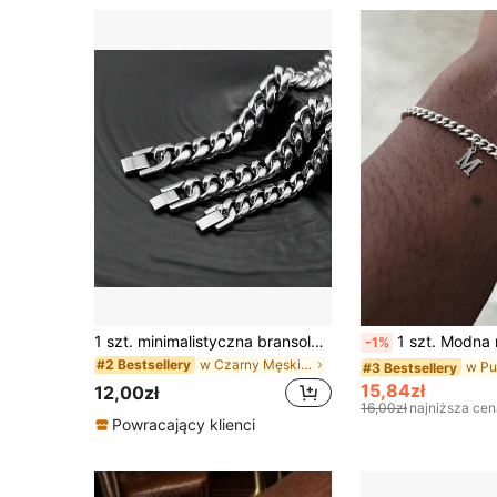
1 szt. minimalistyczna bransoletka ze stali nierdzewnej z ogniwami kubańskimi, kolor srebrny/złoty/czarny, modny prezent dla najlepszego przyjaciela mężczyzny
1 szt. Modna męska bransoletka ze stali nierdzewn
-1%
w Czarny Męskie bransoletki łańcuszkowe
#2 Bestsellery
#3 Bestsellery
15,84zł
12,00zł
16,00zł
najniższa cen
Powracający klienci