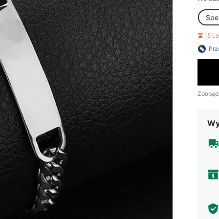
Spe
15 L
Prz
Zdobąd
Wy