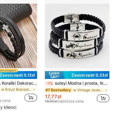
Zaoszczędź 0,12zł
Zaoszczędź 0,23zł
Skóra Krzyż & Koraliki Dekoracje Czarny obsydian Bransoletki
suteyi Modna i prosta, tkana bransoletka w stylu vintage, bransoletka z gwiazdozbiorem urodzinowym, odpowiednia do noszenia na co dzień przez mężczyzn, może być również prezentem dla rodziny i przyjaciół lub prezentem świątecznym/urodzinowym dla chłopaka.
-1%
w Krzyż Bransoletki męskie
w Vintage Jesień Bransoletki męskie
#7 Bestsellery
17,77zł
a cena
18,00zł
najniższa cena
 klienci