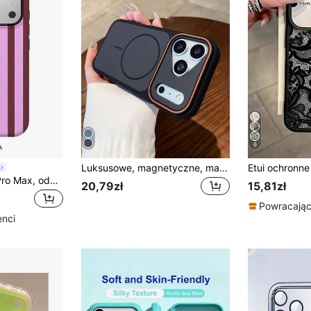
6
Luksusowe, magnetyczne, matowe, dwukolorowe, twarde etui z powłoką antypoślizgową, kompatybilne z modelami 17 Pro Max, 17 Pro, 17, 16 Pro Max, 16 Pro, 16, 15 Pro Max, 15 Pro, 15, 14 Pro Max, 14 Pro, 14, 13 Pro Max, 13 Pro, 13, 12 Pro Max, 11 i innymi, obsługuje ładowanie bezprzewodowe, prezent dla par, prezent na wiosnę i urodziny
Etui na telefon 17 Pro Max, odporne na wstrząsy, modne, 1 szt., z fioletowym nadrukiem w paski, pasuje do modeli 16 Pro Max, 15 Pro Max, 14 Pro Max, koreańskie, stylowe i ciekawe etui na telefon, kompatybilne z modelami 11/12/13/14/15/16 Pro Max Plus, elegancki design, odpowiedni dla mężczyzn i kobiet, idealny prezent dla dziewczyny na Wielkanoc, wiosnę i urodziny
20,79zł
15,81zł
Powracający
enci