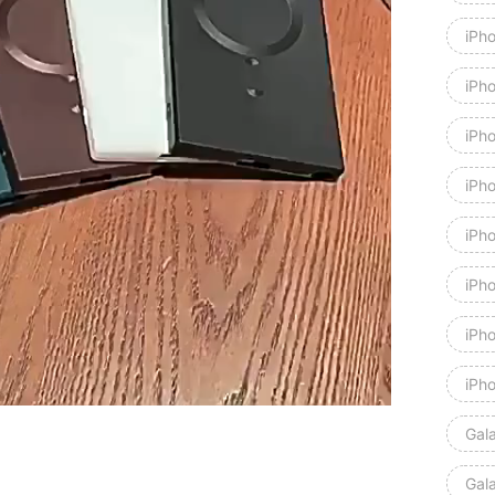
iPh
iPho
iPh
iPh
iPh
iPh
iPh
iPh
Gal
Gal