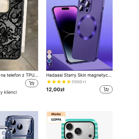
8
Etui ochronne na telefon z TPU z czarną koronką, odporne na wstrząsy, 1 szt., z malowanym kwiatem, matową teksturą liczi, pełna ochrona, kompatybilne z 11 12 13 14 15 16 17 Pro Max, estetyczny prezent wiosenny na urodziny i rocznicę
Hadaasi Starry Skin magnetyczne ochronne etui na telefon z soczewką powiększającą, kompatybilne z 17e/17Pro/17ProMax/17Air/17/16Pro/16ProMax/16Plus/16/15Pro/15ProMax/15Plus/15/14Pro/14ProMax/14Plus/14/13Pro/13ProMax/13/12Pro/12ProMax/12/11ProMax/11/11Pro/XSMax/XR/XS
(1000+)
12,00zł
 klienci