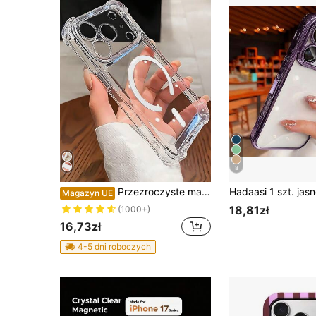
8
Przezroczyste magnetyczne etui na telefon z magnetyczną adsorpcją, odporne na wstrząsy, kompatybilne z 17 Pro Max/17 Pro/17 Air/17/16 Pro Max/16 Pro/16 Plus/16 E/16/15 Pro Max/15 Pro/15 Plus/15/14 Pro Max/14 Pro/14 Plus/14/13 Pro Max/13/13 Pro/13 Mini/12 Pro Max/12/12 Pro/12 Mini/11/11 Pro/11 Pro Max/Xs/X/Xr/Xs Max/7 Plus/8 Plus/7g/8g, narożniki odporne na wstrząsy, profesjonalny prezent wiosenny na urodziny, powrót do szkoły
Magazyn UE
18,81zł
(1000+)
16,73zł
4-5 dni roboczych