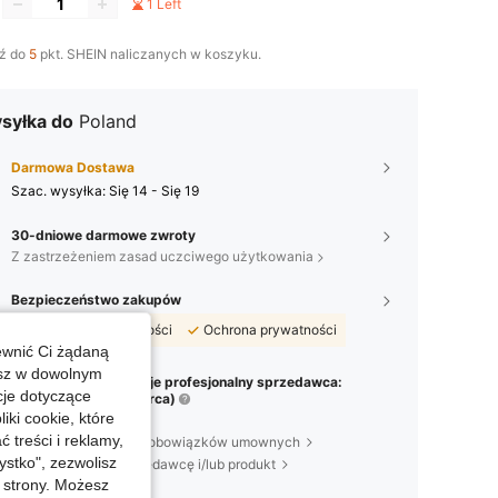
1 Left
ź do
5
pkt. SHEIN naliczanych w koszyku.
syłka do
Poland
Darmowa Dostawa
Szac. wysyłka:
Się 14 - Się 19
30-dniowe darmowe zwroty
Z zastrzeżeniem zasad uczciwego użytkowania
Bezpieczeństwo zakupów
Bezpieczne płatności
Ochrona prywatności
ewnić Ci żądaną
esz w dowolnym
Sprzedaje profesjonalny sprzedawca:
Marketplace
cje dotyczące
hadaasi (przedsiębiorca)
iki cookie, które
Wysyłka przez SHEIN
treści i reklamy,
Informacja o podziale obowiązków umownych
stko", zezwolisz
Aby zgłosić tego sprzedawcę i/lub produkt
j strony. Możesz