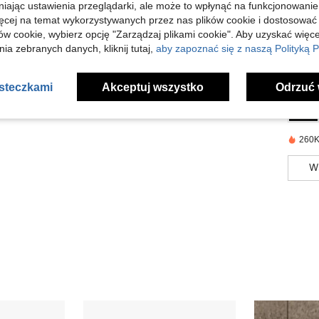
niając ustawienia przeglądarki, ale może to wpłynąć na funkcjonowanie
Opis
ięcej na temat wykorzystywanych przez nas plików cookie i dostosować
ów cookie, wybierz opcję "Zarządzaj plikami cookie". Aby uzyskać więce
Informa
ia zebranych danych, kliknij tutaj,
aby zapoznać się z naszą Polityką P
Infor
asteczkami
Akceptuj wszystko
Odrzuć 
260K
W