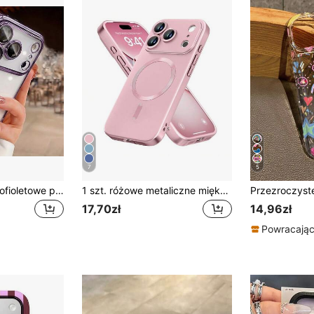
7
5
Hadaasi 1 szt. jasnofioletowe przezroczyste etui na telefon z twardą skorupą, ultra cienkie, z ochroną soczewek odporną na wstrząsy, elektroplakowaną i pyłoszczelną siatką, kompatybilne z Apple 17e/17pro/17promax/17Air/17/16pro/16promax/16plus/16/16E/15pro/15promax/15plus/15/14pro/14promax/14plus/14/13pro/13promax/13/12pro/12promax/11promax/11/XSmax/XR/XS
1 szt. różowe metaliczne miękkie etui na telefon, kompatybilne z 17e/17, 17 Air, 17 Pro, 17 Pro Max, ultra cienki design, odporne na zarysowania, amortyzujące wstrząsy, pełna ochrona aparatu, także kompatybilne z 18pro/18promax/18/13, 11, 16 Pro Max, 15, 14, 12, 16e. Kompatybilne z Samsung Galaxy S26Ultra/S26Plus/S26/S26Edge/S26Pro/S25Ultra/S25Plus/S25FE/A57/A37/A17/A56/A36/A26/A55/A35/A25/A15
17,70zł
14,96zł
Powracający