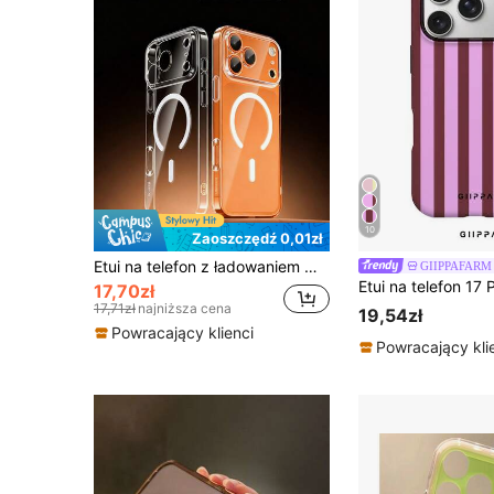
10
Zaoszczędź 0,01zł
Etui na telefon z ładowaniem magnetycznym Magsafe, przezroczyste, pasujące do najnowszych modeli 17/17 Pro/17 Pro Max/17 Air/16 E/15/14/13 Pro Max/12/11. Przezroczyste, miękkie etui ochronne TPU o ultracienkim wykończeniu.
GIIPPAFARM
17,70zł
17,71zł
najniższa cena
19,54zł
Powracający klienci
Powracający kli