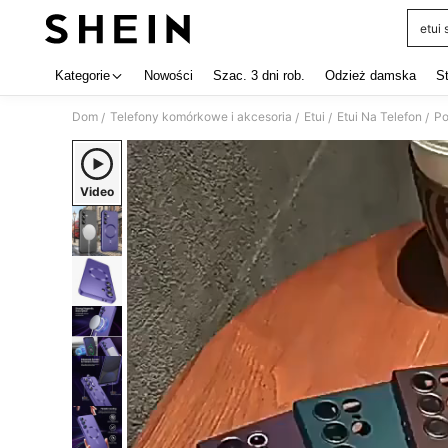
etui
Use up 
Kategorie
Nowości
Szac. 3 dni rob.
Odzież damska
S
Dom
Telefony komórkowe i akcesoria
Etui
Etui Na Telefon
Po
/
/
/
/
Video