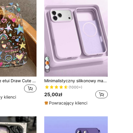
4,85
390
9.4K
4,85
390
9.4K
4,85
390
9.4K
18
Przezroczyste etui Draw Cute z nadrukiem tęczowych gwiazdek, kompatybilne z 13/11/17/17pro/16/14/15/15pro/15 Plus/15 Promax/12pro/13pro/14pro/12mini/13mini/11promax/12promax/13promax/14promax/14plus/17pro Max/17Air/16Pro/16plus/16promax/17promax i Galaxy/A54/A14/A12/A13/A15/A32/A33/A24/A52S/S20/S21/S22/S23/S24/S23Plus/S24ultra/S25/A15/A33/A23
Minimalistyczny silikonowy magnetyczny płynny silikonowy jednokolorowy bezprzewodowy futerał ochronny na telefon z ładowaniem 1 szt. kompatybilny z 17 Air 16 14 13 12 15 Pro Max Plus z aksamitną ochroną aparatu Jednolity jasnofioletowy prezent urodzinowy na Dzień Matki, biznesowy, profesjonalny, biurowy
(1000+)
25,00zł
 klienci
Powracający klienci