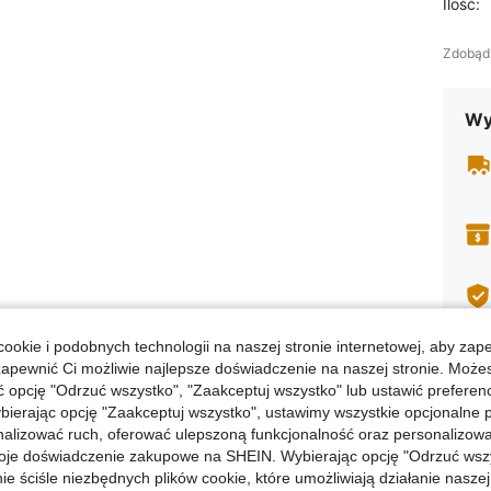
Ilość:
Zdobąd
Wy
ookie i podobnych technologii na naszej stronie internetowej, aby zap
zapewnić Ci możliwie najlepsze doświadczenie na naszej stronie. Moż
opcję "Odrzuć wszystko", "Zaakceptuj wszystko" lub ustawić preferen
bierając opcję "Zaakceptuj wszystko", ustawimy wszystkie opcjonalne pl
lizować ruch, oferować ulepszoną funkcjonalność oraz personalizować 
oje doświadczenie zakupowe na SHEIN. Wybierając opcję "Odrzuć wszy
ie ściśle niezbędnych plików cookie, które umożliwiają działanie nasze