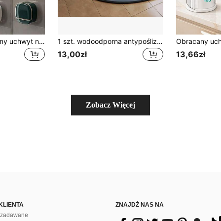
Mocowany do ściany uchwyt na mydło, wodoodporny design z klapką, minimalistyczna mydelniczka, uniseks, wytrzymałe pudełko na mydło, odpowiednie do kuchni, łazienki, pod prysznic, dekoracja domowej łazienki, akcesoria do przechowywania w łazience, niezbędny koszyk pod prysznic w podróży
1 szt. wodoodporna antypoślizgowa mata łazienkowa, dywanik do łazienki lub kuchni, szybko schnący, odpowiedni do przedpokoju, przy łóżku, pod prysznic, do pralni i na wejście, idealny jako prezent świąteczny i na spotkanie rodzinne, kolor i styl dobierane losowo, rozmiary 30*40 i 50*80, wodoodporny, antypoślizgowy, odporny na zabrudzenia, na lato i sezon powrotu do szkoły
13,00zł
13,66zł
Zobacz Więcej
KLIENTA
ZNAJDŹ NAS NA
j zadawane