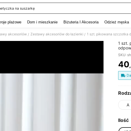
etyczka na suszarkę
and down arrow keys to navigate search Ostatnie wyszukiwanie and szukaj i znaj
troje plażowe
Dom i mieszkanie
Biżuteria I Akcesoria
Odzież męska
stawy akcesoriów
Zestawy akcesoriów do łazienki
/
/
1 szt.
odpowi
FlexSt
SKU: s
suszar
przec
40
PR
produk
organi
Da
Rodza
A
Ilość