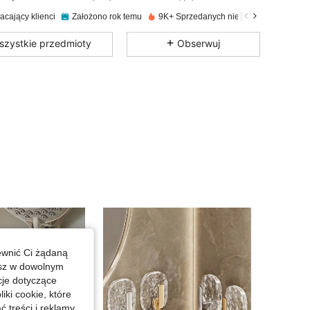
acający klienci
Założono rok temu
9K+ Sprzedanych niedawno
4,83
20
210
szystkie przedmioty
Obserwuj
4,83
20
210
4,83
20
210
4,83
20
210
4,83
20
210
4,83
20
210
ewnić Ci żądaną
esz w dowolnym
cje dotyczące
4,83
20
210
iki cookie, które
treści i reklamy,