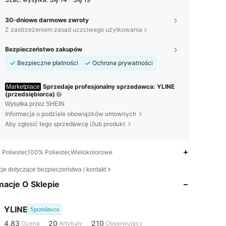
30-dniowe darmowe zwroty
Z zastrzeżeniem zasad uczciwego użytkowania
Bezpieczeństwo zakupów
Bezpieczne płatności
Ochrona prywatności
Sprzedaje profesjonalny sprzedawca: YLINE
Marketplace
(przedsiębiorca)
Wysyłka przez SHEIN
Informacja o podziale obowiązków umownych
Aby zgłosić tego sprzedawcę i/lub produkt
Poliester,100% Poliester,Wielokolorowe
4,83
20
210
cje dotyczące bezpieczeństwa i kontakt
macje O Sklepie
4,83
20
210
YLINE
Sprzedawca
4,83
20
210
Ocena
Artykuły
Obserwujący