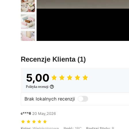
Recenzje Klienta
(1)
5,00
Polityka recenzji
Brak lokalnych recenzji
c***6
20 May,2026
Kolor: Wielokolorowe, Ilość: 1PC, Rodzaj Stylu: B
Kolor:
Wielokolorowe
Ilość:
1PC
Rodzaj Stylu:
B