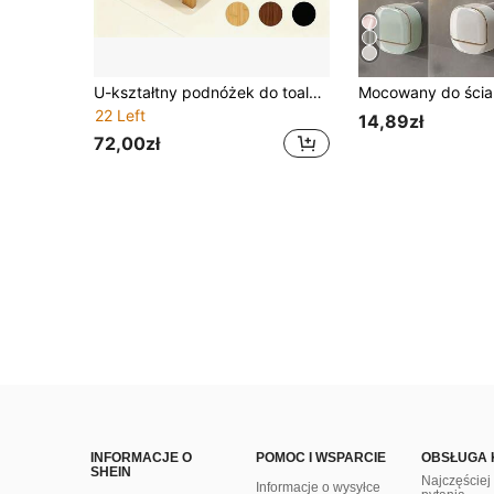
U-kształtny podnóżek do toalety łazienkowej, gruby solidny bambusowy stołek do korekcji pozycji kucania, 3 dostępne kolory
22 Left
14,89zł
72,00zł
INFORMACJE O
POMOC I WSPARCIE
OBSŁUGA 
SHEIN
Najczęście
Informacje o wysyłce