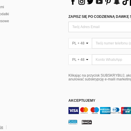
ami
odatki
ZAPISZ SIĘ PO CODZIENNĄ DAWKĘ 
usowe
PL + 48
PL + 48
Klikając na przycisk SUBSKRYBUJ, ak
anulować subskrypcję e-maili marketi
AKCEPTUJEMY
kie