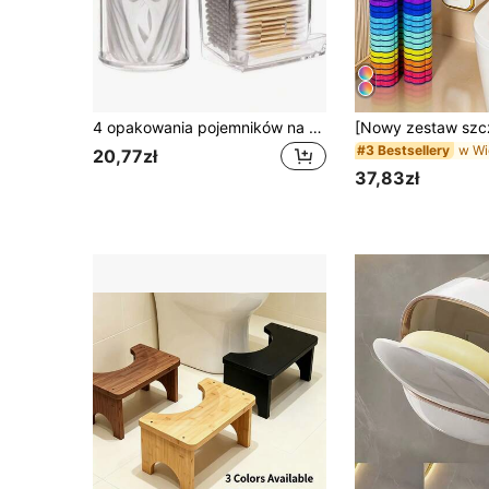
4 opakowania pojemników na kosmetyki z patyczków kosmetycznych, okrągły dozownik na waciki do makijażu 10/7 uncji, butelki na leki z bambusowymi pokrywkami do organizacji i przechowywania akcesoriów łazienkowych, wystrój łazienki
#3 Bestsellery
20,77zł
37,83zł