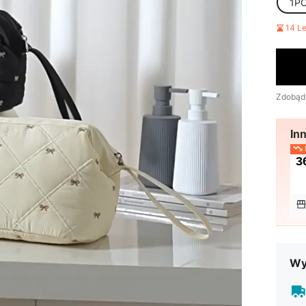
1P
14 L
Zdobąd
In
N
3
Wy