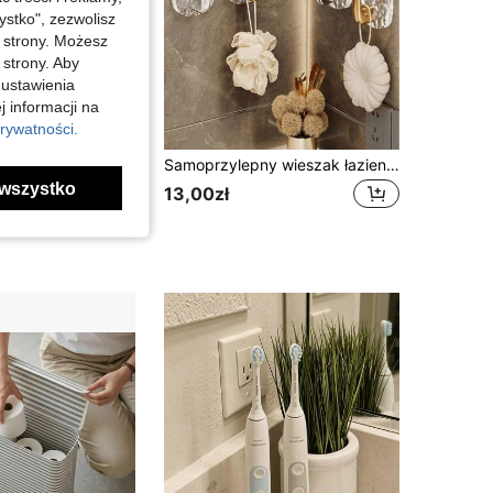
stko", zezwolisz
j strony. Możesz
 strony. Aby
 ustawienia
j informacji na
rywatności.
Uniwersalna półka pod prysznic Caterpillar z przyssawką, ruchoma stała podstawka, montaż bez wiercenia, regulowana podstawa słuchawki prysznicowej do akcesoriów łazienkowych, przenośny uchwyt słuchawki prysznicowej, ścienny uchwyt słuchawki prysznicowej bez wiercenia z klejonym wspornikiem montażowym dla dorosłych
Samoprzylepny wieszak łazienkowy bez wiercenia – nowoczesna ścienna półka do przechowywania, wzór lodowca, trwały plastik, montaż bez wiercenia, idealny do kuchni i łazienki. Haczyk łazienkowy, przechowywanie w kuchni, nowoczesny design, łatwy montaż. Można wykorzystać jako dekorację na Halloween, akcesoria szkolne, przedmioty domowe, akcesoria łazienkowe, dekoracja łazienki, półka łazienkowa.
wszystko
w Wielobarwność Zestawy akcesoriów łazienkowych
13,00zł