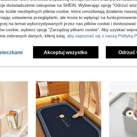
oje doświadczenie zakupowe na SHEIN. Wybierając opcję "Odrzuć wszy
ie ściśle niezbędnych plików cookie, które umożliwiają działanie nasze
niając ustawienia przeglądarki, ale może to wpłynąć na funkcjonowanie
ięcej na temat wykorzystywanych przez nas plików cookie i dostosować
ów cookie, wybierz opcję "Zarządzaj plikami cookie". Aby uzyskać więce
ia zebranych danych, kliknij tutaj,
aby zapoznać się z naszą Polityką P
3-częściowy zestaw akcesoriów łazienkowych, metalna taca + dozownik do mydła + uchwyt na szczoteczkę do zębów, lekka luksusowa tekstura, jednokolorowy korpus kubka + złote metalowe akcesoria, zintegrowany zestaw do mycia i przechowywania w łazience, można go używać do przechowywania małych ozdób łazienkowych, narzędzi do makijażu, artykułów toaletowych, zestaw akcesoriów do dekoracji domu
1 szt. superchłonna mata łazienkowa z literą, mata antypoślizgowa, mata łazienkowa z żelem krzemionkowym, dywanik łazienkowy, szybkoschnąca, miękka mata pod prysznic, antypoślizgowa, najlepsza do łazienki, pralni, wystroju kuchni
asteczkami
Akceptuj wszystko
Odrzuć 
#2 Bestsellery
30,00zł
13,96zł