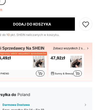
C
eft
DODAJ DO KOSZYKA
ź do
10
pkt. SHEIN naliczanych w koszyku.
ni Sprzedawcy Na SHEIN
Zobacz wszystkich 2 sprzedających
ajniższy wśród wszystkich sprzedawców
6,49zł
47,92zł
FHENG
Sunny & Breezy
syłka do
Poland
Darmowa Dostawa
Szac. wysyłka:
Się 14 - Się 19