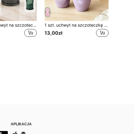
Obracany uchwyt na szczoteczkę do zębów z przesuwną pokrywą – wolnostojący organizer do przechowywania w łazience, na szczoteczki do zębów, pastę do zębów, pędzle do makijażu i kosmetyki – przezroczysty plastikowy design ze złotymi zdobieniami, uchwyt na szczoteczkę i pastę do zębów bez zasilania elektrycznego
1 szt. uchwyt na szczoteczkę do zębów w kształcie kokardy – elegancki organizer na szczoteczkę i pastę do zębów do łazienki, biały i różowy, wolnostojący na blat, bez zasilania, uchwyt na szczoteczkę | materiał plastikowy, wolnostojąca konstrukcja, idealny do dekoracji sypialni i łazienki
13,00zł
APLIKACJA