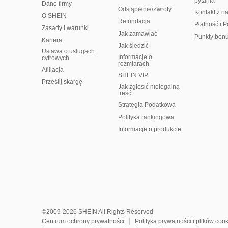
pytania
Dane firmy
Odstąpienie/Zwroty
Kontakt z n
O SHEIN
Refundacja
Płatność i P
Zasady i warunki
Jak zamawiać
Punkty bon
Kariera
Jak śledzić
Ustawa o usługach
Informacje o
cyfrowych
rozmiarach
Afiliacja
SHEIN VIP
Prześlij skargę
Jak zgłosić nielegalną
treść
Strategia Podatkowa
Polityka rankingowa
Informacje o produkcie
©2009-2026 SHEIN All Rights Reserved
Centrum ochrony prywatności
Polityka prywatności i plików coo