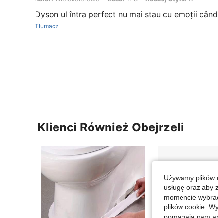
Dyson ul întra perfect nu mai stau cu emoții când 
Tłumacz
Klienci Również Obejrzeli
Używamy plików c
usługę oraz aby 
momencie wybrać 
plików cookie. Wy
pomagają nam ana