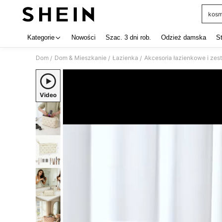
kosm
Use up 
Kategorie
Nowości
Szac. 3 dni rob.
Odzież damska
S
Dom
Dom & Mieszkanie
Łazienka
Akcesoria łazienkowe i ze
/
/
/
Video