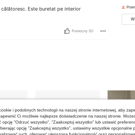
Powr
călătoresc. Este buretat pe interior
W
Pomocny (0)
ookie i podobnych technologii na naszej stronie internetowej, aby zap
zapewnić Ci możliwie najlepsze doświadczenie na naszej stronie. Moż
opcję "Odrzuć wszystko", "Zaakceptuj wszystko" lub ustawić preferen
bierając opcję "Zaakceptuj wszystko", ustawimy wszystkie opcjonalne pl
lizować ruch, oferować ulepszoną funkcjonalność oraz personalizować 