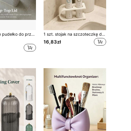
1 szt. pasiaste pudełko do przechowywania z tkaniny z pokrywką, przeciwpyłowy pojemnik o dużej pojemności na papier toaletowy do łazienki, wielofunkcyjny organizer domowy na drobiazgi
1 szt. stojak na szczoteczkę do zębów na biurko – drukowany 3D stojak do przechowywania elektrycznej szczoteczki do zębów, stojak na przybory toaletowe, kreatywny stojak z otworem odpływowym, zapobiega zanieczyszczeniu portu ładowania osadami, zaprojektowany do zbierania resztek kropel wody, zapewnia czystość i higienę portu ładowania, odpowiedni do łazienki, akademika i innych miejsc
16,83zł