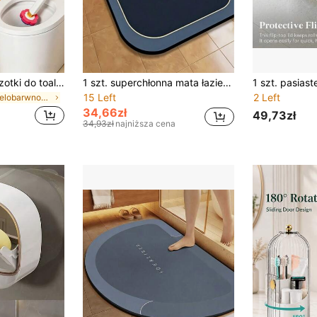
[Nowy zestaw szczotki do toalety] 1 zestaw szczotki do toalety, zawiera 7 kolorów wymiennych głowic szczotki, system czyszczenia toalety łazienkowej, szczotka do toalety z pudełkiem do przechowywania, dekoracja ze złotym wykończeniem, akcesorium dekoracyjne do łazienki, odpowiedni do czyszczenia łazienki, idealny prezent na parapetówkę
1 szt. superchłonna mata łazienkowa z ziemi okrzemkowej, antypoślizgowa, szybko schnąca, miękka mata do kąpieli, pod prysznic, do wanny, na zewnątrz, do drzwi, dywanik, odpowiedni do wejścia do łazienki, strefy prysznica, wejścia do kuchni itp.
15 Left
2 Left
w Wielobarwność Zestawy akcesoriów łazienkowych
34,66zł
49,73zł
34,93zł
najniższa cena