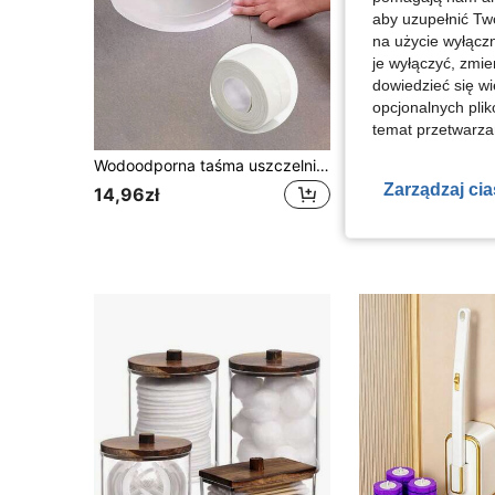
aby uzupełnić Tw
na użycie wyłączn
je wyłączyć, zmie
dowiedzieć się w
opcjonalnych plik
temat przetwarzan
Wodoodporna taśma uszczelniająca do szczelin i narożników w kuchni, łazience i toalecie, o wysokiej przyczepności, przeciwpleśniowa i odporna na tłuszcz, samoprzylepna naklejka uszczelniająca do szczelin, odporna na wilgoć, odpowiednia do wanny, narożników ścian i zlewu
12 Left
Zarządzaj ci
14,96zł
55,04zł