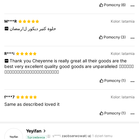
Pomocny
(6)
M***R
Kolor: latarnia
حلوة
كتير
ديكور
ل!رمضان
Pomocny
(3)
R***i
Kolor: latarnia
Thank
you
Cheyenne
is
really
great
all
their
goods
are
the
best
very
excellent
quality
good
goods
are
unparalleled
👍🏻👌🏻👍🏻
👌🏻👍🏻👌🏻👍🏻👌🏻👍🏻👌🏻👍🏻👌🏻👌🏻👌🏻
Pomocny
(1)
f***7
Kolor: latarnia
Same
as
described
loved
it
140 Obserwujący
4,86
Pomocny
(1)
140 Obserwujący
4,86
Yeyifan
s***l
zaobserwował(-a)
1 dzień temu
140 Obserwujący
4,86
Sprzedawca