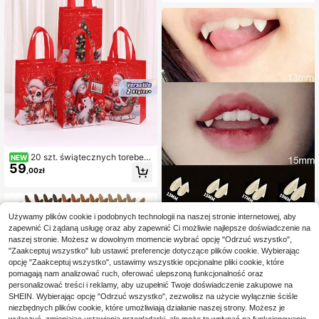
zyty do występów scenicznych, de
koracja imprezy
20 szt. świątecznych torebek
NEW
59
prezentowych z włókniny z wytrzy
,00zł
małymi uchwytami, duże i małe tore
bki na świąteczne słodycze z nadr
ukami Mikołaja, renifera, bałwanka
i dzwonka, klasyczne opakowania i
woreczki do dekoracji bożonarodz
Używamy plików cookie i podobnych technologii na naszej stronie internetowej, aby
1 para żywicznych kłów, odpowied
eniowej, do pakowania prezentów
zapewnić Ci żądaną usługę oraz aby zapewnić Ci możliwie najlepsze doświadczenie na
nia jako rekwizyt do cosplayu, zęb
9 Left
na imprezę świąteczną i urodzinow
naszej stronie. Możesz w dowolnym momencie wybrać opcję "Odrzuć wszystko",
y wampira, zęby zombie, zęby tygr
14
ą, personalizowane
,00zł
ysa, Halloween, mroczna/gotycka, i
"Zaakceptuj wszystko" lub ustawić preferencje dotyczące plików cookie. Wybierając
mpreza/dekoracja imprezowa
opcję "Zaakceptuj wszystko", ustawimy wszystkie opcjonalne pliki cookie, które
pomagają nam analizować ruch, oferować ulepszoną funkcjonalność oraz
personalizować treści i reklamy, aby uzupełnić Twoje doświadczenie zakupowe na
SHEIN. Wybierając opcję "Odrzuć wszystko", zezwolisz na użycie wyłącznie ściśle
niezbędnych plików cookie, które umożliwiają działanie naszej strony. Możesz je