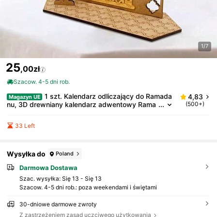
1/7
25
,00zł
Szacow. 4-5 dni rob.
1 szt. Kalendarz odliczający do Ramada
4,83
Magazyn UE
nu, 3D drewniany kalendarz adwentowy Rama
(500+)
dan, dekoracja wnętrz, wystrój pokoju, akcesor
ia na biurko, muzułmańska dekoracja Eid Al-Fitr, wy
33 Left
strój domu na Ramadan, islamskie akcesoria na imp
rezę tematyczną Ramadan Mubarak
Wysyłka do
Poland
Darmowa Dostawa
Szac. wysyłka:
Się 13 - Się 13
Szacow. 4-5 dni rob.: poza weekendami i świętami
30-dniowe darmowe zwroty
Z zastrzeżeniem zasad uczciwego użytkowania