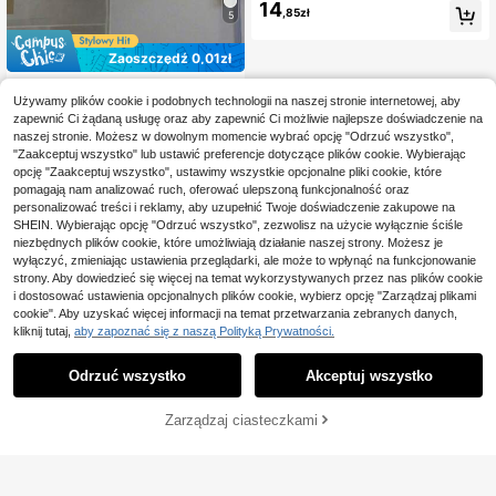
i wodoodporne, do ściany prysznic
14
,85zł
5
owej, do łazienki i kuchni, na ręczni
ki, płaszcze i czapki
Zaoszczędź 0,01zł
1 szt. ze stali nierdzewnej, wieszak
Używamy plików cookie i podobnych technologii na naszej stronie internetowej, aby
na ręczniki w kształcie litery S, odp
#4 Bestsellery
w Przechowywanie tkanin łazienkowych Haki i szyny
owiedni do drzwi szklanych, wiesz
zapewnić Ci żądaną usługę oraz aby zapewnić Ci możliwie najlepsze doświadczenie na
(1000+)
ak na szlafrok, wieszak ścienny, wi
naszej stronie. Możesz w dowolnym momencie wybrać opcję "Odrzuć wszystko",
13
eszak na ubrania, dekoracja pokoj
,77zł
13,78zł
najniższa cena
"Zaakceptuj wszystko" lub ustawić preferencje dotyczące plików cookie. Wybierając
u, wieszak na drzwi, wieszak ścien
opcję "Zaakceptuj wszystko", ustawimy wszystkie opcjonalne pliki cookie, które
ny na ubrania, stojak do szafy
pomagają nam analizować ruch, oferować ulepszoną funkcjonalność oraz
personalizować treści i reklamy, aby uzupełnić Twoje doświadczenie zakupowe na
SHEIN. Wybierając opcję "Odrzuć wszystko", zezwolisz na użycie wyłącznie ściśle
niezbędnych plików cookie, które umożliwiają działanie naszej strony. Możesz je
wyłączyć, zmieniając ustawienia przeglądarki, ale może to wpłynąć na funkcjonowanie
strony. Aby dowiedzieć się więcej na temat wykorzystywanych przez nas plików cookie
i dostosować ustawienia opcjonalnych plików cookie, wybierz opcję "Zarządzaj plikami
cookie". Aby uzyskać więcej informacji na temat przetwarzania zebranych danych,
kliknij tutaj,
aby zapoznać się z naszą Polityką Prywatności.
Odrzuć wszystko
Akceptuj wszystko
Zarządzaj ciasteczkami
DODAJ DO KOSZYKA