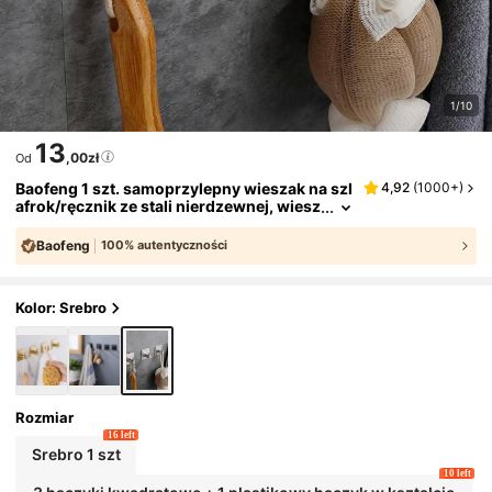
1/10
13
,00zł
Od
Baofeng 1 szt. samoprzylepny wieszak na szl
4,92
(
1000+
)
afrok/ręcznik ze stali nierdzewnej, wiesz
ak ścienny na klucze, półka do łazienki/k
uchni, wieszak na ubrania, nierdzewny wies
Baofeng
100% autentyczności
zak na drzwi prysznica, wytrzymały, mały or
ganizer wiszący bez gwoździ
Kolor: Srebro
Rozmiar
16 left
Srebro 1 szt
10 left