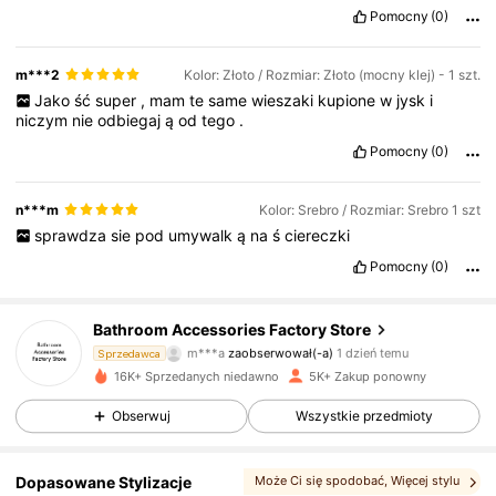
Pomocny
(0)
m***2
Kolor: Złoto / Rozmiar: Złoto (mocny klej) - 1 szt.
Jako
ść
super
,
mam
te
same
wieszaki
kupione
w
jysk
i
niczym
nie
odbiegaj
ą
od
tego
.
Pomocny
(0)
n***m
Kolor: Srebro / Rozmiar: Srebro 1 szt
sprawdza
sie
pod
umywalk
ą
na
ś
ciereczki
Pomocny
(0)
605 Obserwujący
4,90
Bathroom Accessories Factory Store
m***a
zaobserwował(-a)
1 dzień temu
605 Obserwujący
Sprzedawca
4,90
16K+ Sprzedanych niedawno
5K+ Zakup ponowny
605 Obserwujący
4,90
Obserwuj
Wszystkie przedmioty
605 Obserwujący
4,90
Dopasowane Stylizacje
Może Ci się spodobać
, Więcej stylu