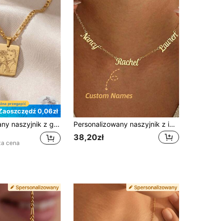
Zaoszczędź 0,06zł
Personalizowany naszyjnik z grawerowanym zdjęciem, wisiorek portretowy ze stali nierdzewnej 18K w kolorze złotym i srebrnym, spersonalizowana biżuteria rodzinna i dla zwierząt
Personalizowany naszyjnik z imieniem, personalizowany naszyjnik z wieloma imionami, naszyjnik z zawieszką z imieniem 1-4 liter, modny damski naszyjnik z imieniem, biżuteria ze stali nierdzewnej, biżuteria letnia, prezent na Dzień Matki, prezent na Ramadan, prezent akcesorium plażowe
38,20zł
za cena