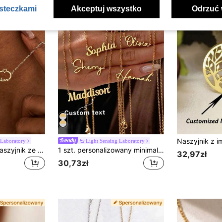
asteczkami
Akceptuj wszystko
Odrzuć 
 Laboratory
Light Sensing Laboratory
Personalizowany naszyjnik ze złotym symbolem nieskończoności i inicjałem imienia – niestandardowa biżuteria ze stali nierdzewnej z tabliczką imienną, naszyjnik z kamieniem urodzinowym, personalizowany prezent
1 szt. personalizowany minimalistyczny elegancki naszyjnik z imieniem, unikalny prezent w wielu stylach, odpowiedni dla kobiet i mężczyzn, wykonany ze stali nierdzewnej z regulowanym łańcuszkiem, jedyny w swoim rodzaju, pomysł na prezent na powrót do szkoły i zimę, prezent na Walentynki dla kobiet i mężczyzn, z literą, grawerowany, dekoracyjny, wykwintny, modny, nowoczesny, spersonalizowany, idealny prezent dla niego, idealny prezent dla niej, dla syna i córki, spersonalizowana modna biżuteria dla nastolatków, ciepła atmosfera, wygodny do noszenia, prezent urodzinowy
32,97zł
30,73zł