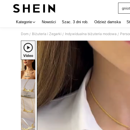
gniot
Use up 
Kategorie
Nowości
Szac. 3 dni rob.
Odzież damska
S
Dom
Biżuteria i Zegarki
Indywidualna biżuteria modowa
Perso
/
/
/
Video