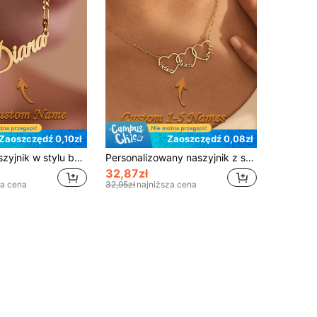
Zaoszczędź 0,10zł
Zaoszczędź 0,08zł
[Elegancki naszyjnik w stylu boho] Personalizowany naszyjnik damski z grawerem – elegancki wisiorek w stylu boho, możliwość grawerowania imienia/inicjału, z łańcuszkiem ze stali nierdzewnej 304, personalizowany prezent na urodziny, rocznicę, Dzień Matki, na co dzień i na formalne okazje – personalizowany prezent biżuteryjny
Personalizowany naszyjnik z sercem z 1-5 imionami rodzinnymi, biżuteria z sercem z imieniem, personalizowany wisiorek w kształcie serca, prezent dla córki od mamy, naszyjnik z wieloma sercami, prezenty na Dzień Matki, złoty, stylowy, vintage, prosty, casualowy, nowoczesna pamiątka rodzinna, dla niej, przemyślany prezent, więź rodzinna
32,87zł
za cena
32,95zł
najniższa cena