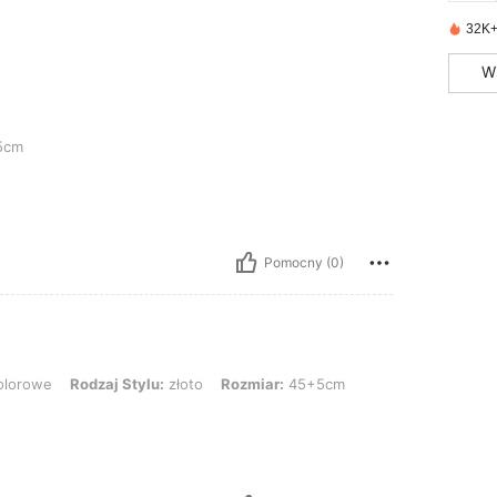
32K+
W
5cm
Pomocny (0)
odzaj Stylu: złoto, Rozmiar: 45+5cm
olorowe
Rodzaj Stylu:
złoto
Rozmiar:
45+5cm