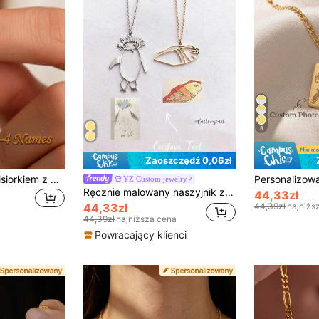
8
Zaoszczędź 0,06zł
Naszyjnik z mini wisiorkiem z personalizowaną datą, 14K złoty naszyjnik z grawerowaną literą, spersonalizowany prezent na Dzień Matki, wyjątkowy prezent dla niej
YZ Custom jewelry
Ręcznie malowany naszyjnik z wisiorkiem w formie okrągłego dysku, biżuteria artystyczna z prawdziwym malarstwem, styl graffiti, prezent na Dzień Matki
44,33zł
44,33zł
44,39zł
najniżs
44,39zł
najniższa cena
Powracający klienci