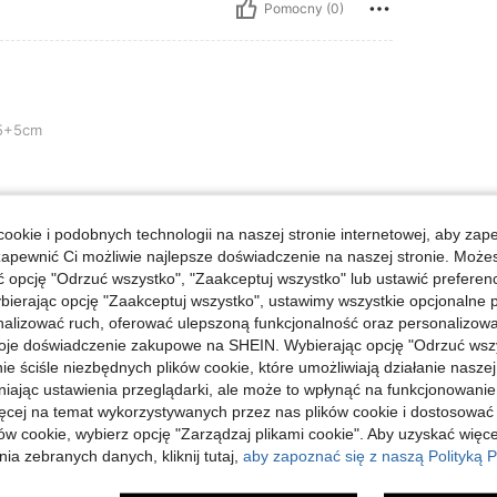
Pomocny (0)
5+5cm
ookie i podobnych technologii na naszej stronie internetowej, aby zap
Pomocny (0)
zapewnić Ci możliwie najlepsze doświadczenie na naszej stronie. Moż
opcję "Odrzuć wszystko", "Zaakceptuj wszystko" lub ustawić preferen
bierając opcję "Zaakceptuj wszystko", ustawimy wszystkie opcjonalne pl
j Opinii
lizować ruch, oferować ulepszoną funkcjonalność oraz personalizować 
oje doświadczenie zakupowe na SHEIN. Wybierając opcję "Odrzuć wszy
ie ściśle niezbędnych plików cookie, które umożliwiają działanie nasze
niając ustawienia przeglądarki, ale może to wpłynąć na funkcjonowanie
ięcej na temat wykorzystywanych przez nas plików cookie i dostosować
ów cookie, wybierz opcję "Zarządzaj plikami cookie". Aby uzyskać więce
ia zebranych danych, kliknij tutaj,
aby zapoznać się z naszą Polityką P