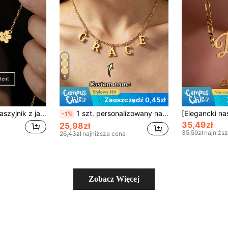
5
Zaoszczędź 0,45zł
Personalizowany naszyjnik z japońskim imieniem, naszyjnik z kwiatem wiśni, naszyjnik z personalizowanym tekstem, unisex, naszyjnik z japońskimi kanji, biżuteria ze stali nierdzewnej
1 szt. personalizowany naszyjnik z literą imienia, inicjał A-Z, wisiorek ze stali nierdzewnej, prezent dla dziewczyny, vintage, minimalistyczny, jesienny, styl old money, prezent na Dzień Matki, naszyjnik ślubny, prezent wielkanocny, personalizowany prezent, prezent na rocznicę, prezent urodzinowy
-1%
35,49zł
25,98zł
35,59zł
najniżs
26,43zł
najniższa cena
Zobacz Więcej