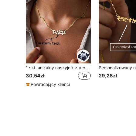
1 szt. unikalny naszyjnik z personalizowanym greckim imieniem, wiele dostępnych stylów, personalizowana biżuteria ze stali nierdzewnej, modny prezent, modna personalizowana biżuteria, modny dodatek, najlepszy prezent dla przyjaciół i rodziny, bez konieczności pozłacania, odpowiedni na Święto Dziękczynienia, złoty, modny, unikalny, prezent dla chłopaka, dziewczyny, taty, rodziny, przyjaciół, odpowiedni na rocznicę, urodziny, zakończenie szkoły, dla chłopców i dziewcząt, nastolatków, uczniów szkół średnich, uczniów liceum, studentów, studentów pierwszego roku, studentów drugiego roku
30,54zł
29,28zł
Powracający klienci