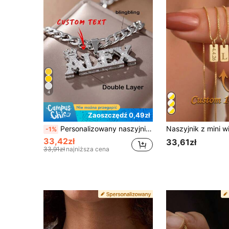
4
Zaoszczędź 0,49zł
Personalizowany naszyjnik z podwójnym łańcuchem curb z imieniem, 304 stal nierdzewna, kolor złoty, hip-hopowy błyszczący 3D wisiorek dla mężczyzn, spersonalizowany prezent dla niego, taty, pary (Dzień Ojca, Ukończenie Studiów, Dzień Matki), unisex, vintage, odporny na matowienie, efektowny
-1%
33,42zł
33,61zł
33,91zł
najniższa cena