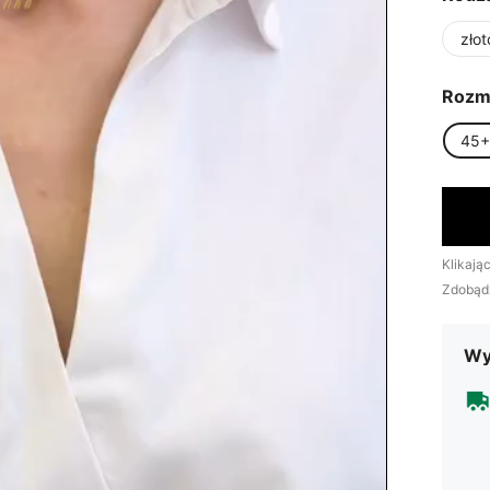
złot
Rozm
45
Klikają
Zdobąd
Wy