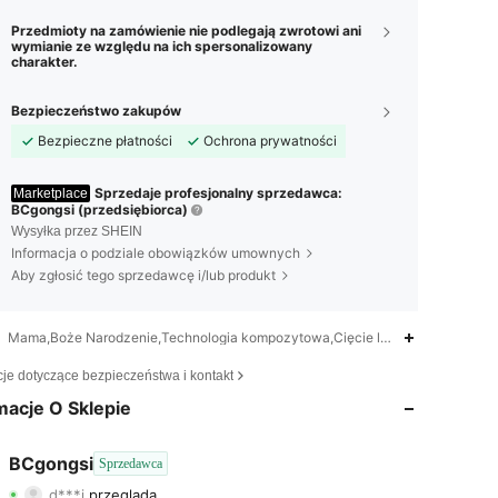
Przedmioty na zamówienie nie podlegają zwrotowi ani
wymianie ze względu na ich spersonalizowany
charakter.
Bezpieczeństwo zakupów
Bezpieczne płatności
Ochrona prywatności
Sprzedaje profesjonalny sprzedawca:
Marketplace
BCgongsi (przedsiębiorca)
Wysyłka przez SHEIN
Informacja o podziale obowiązków umownych
Aby zgłosić tego sprzedawcę i/lub produkt
Mama,Boże Narodzenie,Technologia kompozytowa,Cięcie laserowe
4,81
381
2.9K
cje dotyczące bezpieczeństwa i kontakt
4,81
381
2.9K
macje O Sklepie
4,81
381
2.9K
BCgongsi
Sprzedawca
d***i
przegląda
4,81
381
2.9K
Ocena
Artykuły
Obserwujący