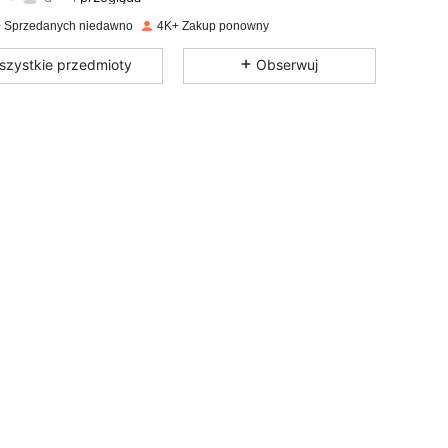
 Sprzedanych niedawno
4K+ Zakup ponowny
4,81
381
2.9K
szystkie przedmioty
Obserwuj
4,81
381
2.9K
4,81
381
2.9K
4,81
381
2.9K
4,81
381
2.9K
4,81
381
2.9K