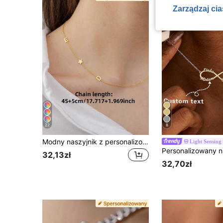
Zarządzaj ci
22
8
Modny naszyjnik z personalizowanym imieniem, ze stali nierdzewnej, z personalizowaną blaszką z imieniem, biżuteria na co dzień dla dziewcząt, dostępny w kolorach srebrnym i złotym, uniwersalny, pasuje do stylu jesiennego, casualowego, vintage, klasycznego, minimalistycznego i innych, konfigurowalny i unikatowy, idealny prezent dla dziewczyny, mamy, rodziny, przyjaciół, córki, dziadków, na rocznicę, urodziny i do noszenia na co dzień
Light Sensing
32,13zł
32,70zł