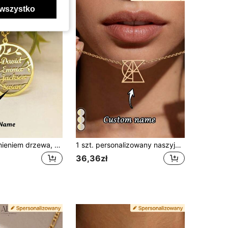
wszystko
Naszyjnik z imieniem drzewa, który warto mieć, okrągły naszyjnik z wieloma imionami i imionami w kształcie drzewa życia, biżuteria z imionami członków rodziny, prezent dla mamy, babci i sióstr, wielofunkcyjny, ozdobny, z literą, stylowy, nowoczesny, kolorowy, uroczy, uroczy, codzienny, niestandardowy, spersonalizowany, wyjątkowy, spersonalizowany, idealny prezent dla niego, idealny prezent dla niej
1 szt. personalizowany naszyjnik z geometrycznym patchworkiem, naszyjnik ze stali nierdzewnej, naszyjnik z imieniem na prezent na zakończenie studiów, naszyjnik personalizowany, opcja z imieniem, inicjałem i datą, personalizowany naszyjnik z imieniem, personalizowany prezent biżuteryjny, prezent dla dziewczyny
36,36zł