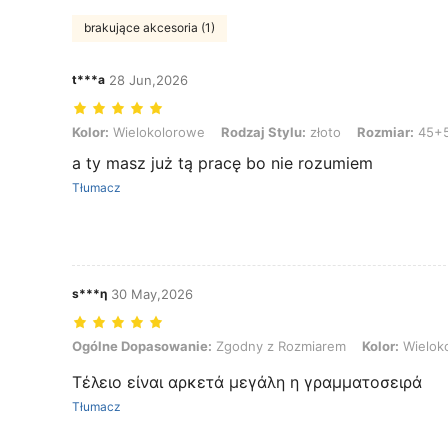
brakujące akcesoria (1)
t***a
28 Jun,2026
Kolor: Wielokolorowe, Rodzaj Stylu: złoto, Rozmiar: 45+5cm
Kolor:
Wielokolorowe
Rodzaj Stylu:
złoto
Rozmiar:
45+
a ty masz już tą pracę bo nie rozumiem
Tłumacz
s***η
30 May,2026
Ogólne Dopasowanie: Zgodny z Rozmiarem, Kolor: Wielokolorowe, R
Ogólne Dopasowanie:
Zgodny z Rozmiarem
Kolor:
Wielok
Τέλειο είναι αρκετά μεγάλη η γραμματοσειρά
Tłumacz