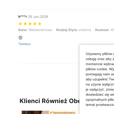
b***r
26 Jun,2026
Kolor: Wielokolorowe, Rodzaj Stylu: srebrny, Rozmiar: 45+5cm
Kolor:
Wielokolorowe
Rodzaj Stylu:
srebrny
Rozmiar:
4
😍
Tłumacz
Używamy plików c
usługę oraz aby 
momencie wybrać 
plików cookie. Wy
Zobacz Więce
pomagają nam ana
aby uzupełnić Tw
na użycie wyłączn
je wyłączyć, zmie
dowiedzieć się w
Klienci Również Obejrzeli
opcjonalnych plik
temat przetwarzan