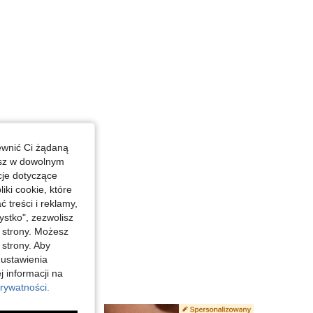
ewnić Ci żądaną
esz w dowolnym
cje dotyczące
iki cookie, które
treści i reklamy,
stko", zezwolisz
j strony. Możesz
 strony. Aby
 ustawienia
j informacji na
rywatności.