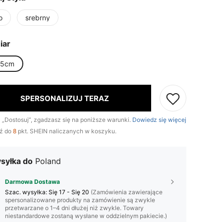
o
srebrny
iar
+5cm
SPERSONALIZUJ TERAZ
c „Dostosuj”, zgadzasz się na poniższe warunki.
Dowiedz się więcej
ź do
8
pkt. SHEIN naliczanych w koszyku.
syłka do
Poland
Darmowa Dostawa
Szac. wysyłka:
Się 17 - Się 20
(Zamówienia zawierające
spersonalizowane produkty na zamówienie są zwykle
przetwarzane o 1–4 dni dłużej niż zwykle. Towary
niestandardowe zostaną wysłane w oddzielnym pakiecie.)