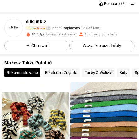
2.9K Obserwujący
4,90
Pomocny
(2)
silk link
2.9K Obserwujący
4,90
p***9
zapłacono
1 dzień temu
Sprzedawca
y***n
zaobserwował(-a)
9 godzin(y) temu
81K Sprzedanych niedawno
15K Zakup ponowny
2.9K Obserwujący
4,90
Obserwuj
Wszystkie przedmioty
Możesz Także Polubić
2.9K Obserwujący
4,90
Rekomendowane
Biżuteria i Zegarki
Torby & Walizki
Buty
Sp
2.9K Obserwujący
4,90
2.9K Obserwujący
4,90
2.9K Obserwujący
4,90