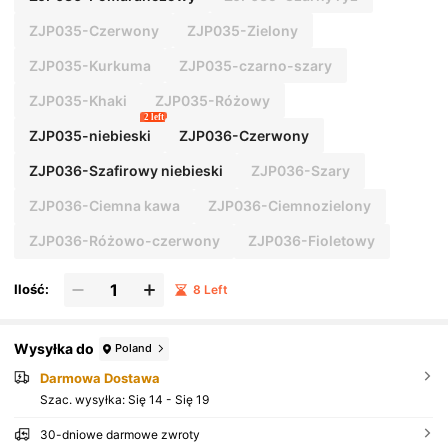
ZJP035-Czerwony
ZJP035-Zielony
ZJP035-Kurkuma
ZJP035-czarno-szary
ZJP035-Khaki
ZJP035-Różowy
2 left
ZJP035-niebieski
ZJP036-Czerwony
ZJP036-Szafirowy niebieski
ZJP036-Szary
ZJP036-Ciemna kawa
ZJP036-Ciemnozielony
ZJP036-Różowo-czerwony
ZJP036-Fioletowy
Ilość:
8 Left
Wysyłka do
Poland
Darmowa Dostawa
Szac. wysyłka:
Się 14 - Się 19
30-dniowe darmowe zwroty