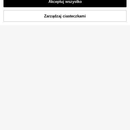
Akceptuj wszystko
Zarządzaj ciasteczkami
KUP TERAZ
DODAJ DO KOSZYKA