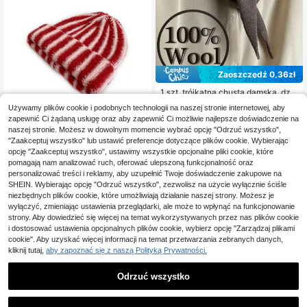
Zaoszczędź 0,36zł
1 szt. trójkątna chusta damska, dzie
rgana, wielofunkcyjna ciepła chust
1 Left
Używamy plików cookie i podobnych technologii na naszej stronie internetowej, aby
a, pasuje do sukienek
28
,38zł
-1%
zapewnić Ci żądaną usługę oraz aby zapewnić Ci możliwie najlepsze doświadczenie na
28,74zł
najniższa cena
naszej stronie. Możesz w dowolnym momencie wybrać opcję "Odrzuć wszystko",
"Zaakceptuj wszystko" lub ustawić preferencje dotyczące plików cookie. Wybierając
opcję "Zaakceptuj wszystko", ustawimy wszystkie opcjonalne pliki cookie, które
pomagają nam analizować ruch, oferować ulepszoną funkcjonalność oraz
1 szt. stylowa czapka beanie w kon
34
trastowym kolorze, w paski, ciepła,
personalizować treści i reklamy, aby uzupełnić Twoje doświadczenie zakupowe na
,00zł
dwustronna, unisex, jesień/zima
SHEIN. Wybierając opcję "Odrzuć wszystko", zezwolisz na użycie wyłącznie ściśle
niezbędnych plików cookie, które umożliwiają działanie naszej strony. Możesz je
wyłączyć, zmieniając ustawienia przeglądarki, ale może to wpłynąć na funkcjonowanie
strony. Aby dowiedzieć się więcej na temat wykorzystywanych przez nas plików cookie
i dostosować ustawienia opcjonalnych plików cookie, wybierz opcję "Zarządzaj plikami
cookie". Aby uzyskać więcej informacji na temat przetwarzania zebranych danych,
kliknij tutaj,
aby zapoznać się z naszą Polityką Prywatności.
Odrzuć wszystko