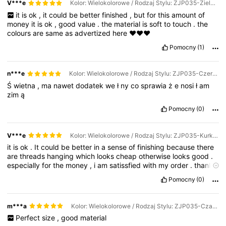
V***e
Kolor: Wielokolorowe / Rodzaj Stylu: ZJP035-Zielony
it
is
ok
,
it
could
be
better
finished
,
but
for
this
amount
of
money
it
is
ok
,
good
value
.
the
material
is
soft
to
touch
.
the
colours
are
same
as
advertized
here
♥️♥️♥️
Pomocny
(1)
n***e
Kolor: Wielokolorowe / Rodzaj Stylu: ZJP035-Czerwony
Ś
wietna
,
ma
nawet
dodatek
we
ł
ny
co
sprawia
ż
e
nosi
ł
am
zim
ą
Pomocny
(0)
V***e
Kolor: Wielokolorowe / Rodzaj Stylu: ZJP035-Kurkuma
it
is
ok
.
It
could
be
better
in
a
sense
of
finishing
because
there
are
threads
hanging
which
looks
cheap
otherwise
looks
good
.
especially
for
the
money
,
i
am
satissfied
with
my
order
.
thank
you
Pomocny
(0)
m***a
Kolor: Wielokolorowe / Rodzaj Stylu: ZJP035-Czarny ryż
Perfect
size
,
good
material