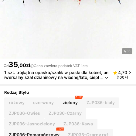
1/36
35
,00zł
Od
Cena zawiera podatek VAT i cła
1 szt. trójkątna opaska/szalik w paski dla kobiet, un
4,70
iwersalny szal dzianinowy na wiosnę/lato, ciepł
(100+)
a chusta na głowę pasująca do sukienek i kosz
ul, prezent na Walentynki, niezbędny podróży
Rodzaj Stylu
2 left
różowy
czerwony
zielony
ZJP036-biały
ZJP036-Owies
ZJP036-Czarny
ZJP036-Jasnozielony
ZJP036-Kawa
1 left
ZJP036-Pomarańczowy
ZJP035-Czarny ryż