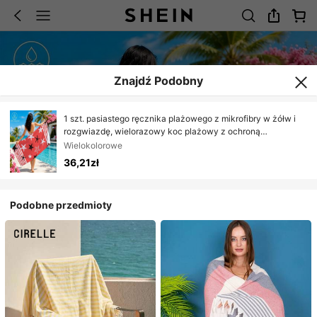
Znajdź Podobny
1 szt. pasiastego ręcznika plażowego z mikrofibry w żółw i
rozgwiazdę, wielorazowy koc plażowy z ochroną
przeciwsłoneczną, lekki, odpowiedni do pływania, kempingu,
Wielokolorowe
sportu, na plażę lub siłownię, akcesoria plażowe |
36,21zł
nowoczesny ręcznik plażowy | wytrzymała mata plażowa,
ręcznik plażowy
Podobne przedmioty