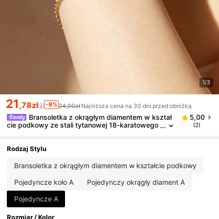
1/3
21
,78zł
-9%
24,00zł
Najniższa cena na 30 dni przed obniżką
Bransoletka z okrągłym diamentem w kształ
5,00
cie podkowy ze stali tytanowej 18-karatowego
(2)
złota, modna, spersonalizowana biżuteria, odp
orna na blaknięcie, luksusowy, elegancki dodatek
Rodzaj Stylu
Bransoletka z okrągłym diamentem w kształcie podkowy
Pojedyncze koło A
Pojedynczy okrągły diament A
Pojedyncze A
Rozmiar / Kolor