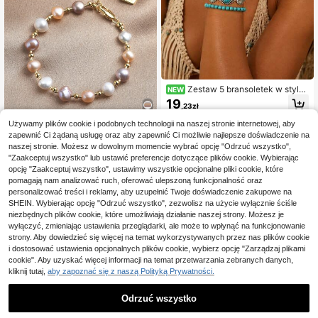
Zestaw 5 bransoletek w stylu
NEW
western cowboy, srebrne CCB z nie
19
,23zł
bieskimi koralikami turkusowymi, vi
ntage, casual, biżuteria na rękę dla
Używamy plików cookie i podobnych technologii na naszej stronie internetowej, aby
kobiet, odpowiednie do codzienneg
zapewnić Ci żądaną usługę oraz aby zapewnić Ci możliwie najlepsze doświadczenie na
4
o noszenia, na imprezę i wakacje
naszej stronie. Możesz w dowolnym momencie wybrać opcję "Odrzuć wszystko",
#SkromnaElegancja
"Zaakceptuj wszystko" lub ustawić preferencje dotyczące plików cookie. Wybierając
1 szt. 18-karatowa pozłacana natur
opcję "Zaakceptuj wszystko", ustawimy wszystkie opcjonalne pliki cookie, które
alna perłowa bransoletka, prezent n
#4 Bestsellery
w Różowy Bransoletki łańcuszkowe damskie
pomagają nam analizować ruch, oferować ulepszoną funkcjonalność oraz
a dzień matki, walentynki, urodzin
personalizować treści i reklamy, aby uzupełnić Twoje doświadczenie zakupowe na
31
y, zaręczyny, ślub, pannę młodą
,00zł
SHEIN. Wybierając opcję "Odrzuć wszystko", zezwolisz na użycie wyłącznie ściśle
niezbędnych plików cookie, które umożliwiają działanie naszej strony. Możesz je
wyłączyć, zmieniając ustawienia przeglądarki, ale może to wpłynąć na funkcjonowanie
strony. Aby dowiedzieć się więcej na temat wykorzystywanych przez nas plików cookie
Pokaż podobne produkty w magazynie
Zobacz Wszystko
i dostosować ustawienia opcjonalnych plików cookie, wybierz opcję "Zarządzaj plikami
cookie". Aby uzyskać więcej informacji na temat przetwarzania zebranych danych,
kliknij tutaj,
aby zapoznać się z naszą Polityką Prywatności.
Odrzuć wszystko