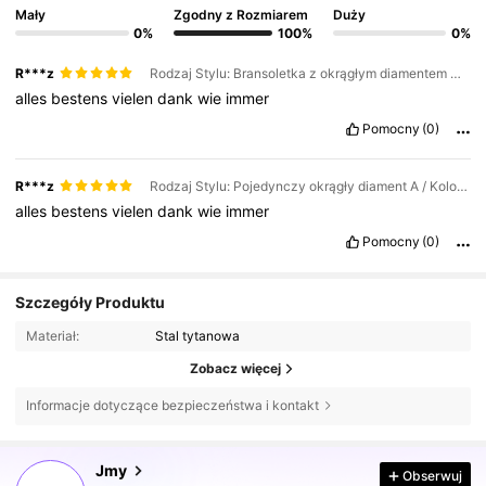
Mały
Zgodny z Rozmiarem
Duży
0%
100%
0%
R***z
Rodzaj Stylu: Bransoletka z okrągłym diamentem w kształcie podkowy / Kolor: Złoto / Rozmiar: one-size
alles
bestens
vielen
dank
wie
immer
Pomocny
(0)
R***z
Rodzaj Stylu: Pojedynczy okrągły diament A / Kolor: Złoto / Rozmiar: one-size
alles
bestens
vielen
dank
wie
immer
Pomocny
(0)
Szczegóły Produktu
Materiał:
Stal tytanowa
Zobacz więcej
Informacje dotyczące bezpieczeństwa i kontakt
Jmy
Obserwuj
56K Obserwujący
4,84