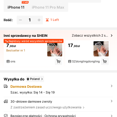
1 left
iPhone 11
iPhone 11 Pro Max
Ilość:
1 Left
Inni sprzedawcy na SHEIN
Zobacz wszystkich 2 sprzedających
Najniższy wśród wszystkich sprzedawców
7
17
,00zł
,00zł
Bestseller nr 1
ons
SZdonglingdongling
Wysyłka do
Poland
Darmowa Dostawa
Szac. wysyłka:
Się 14 - Się 19
30-dniowe darmowe zwroty
Z zastrzeżeniem zasad uczciwego użytkowania
Bezpieczne płatności · Ochrona prywatności