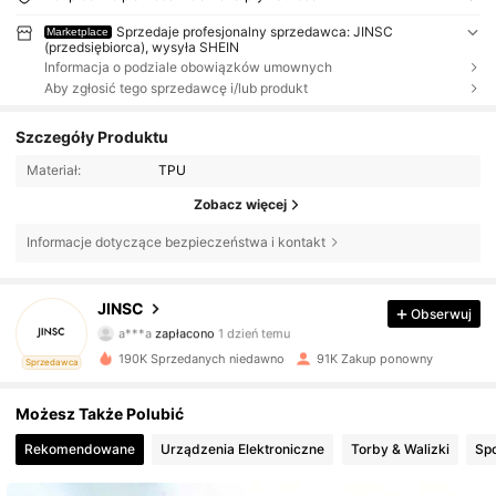
Sprzedaje profesjonalny sprzedawca: JINSC
Marketplace
(przedsiębiorca), wysyła SHEIN
Informacja o podziale obowiązków umownych
Aby zgłosić tego sprzedawcę i/lub produkt
Szczegóły Produktu
Materiał:
TPU
Zobacz więcej
Informacje dotyczące bezpieczeństwa i kontakt
6.5K Obserwujący
4,84
JINSC
Obserwuj
a***a
zapłacono
1 dzień temu
u***a
zaobserwował(-a)
1 dzień temu
190K Sprzedanych niedawno
91K Zakup ponowny
Sprzedawca
6.5K Obserwujący
4,84
Możesz Także Polubić
6.5K Obserwujący
4,84
Rekomendowane
Urządzenia Elektroniczne
Torby & Walizki
Spo