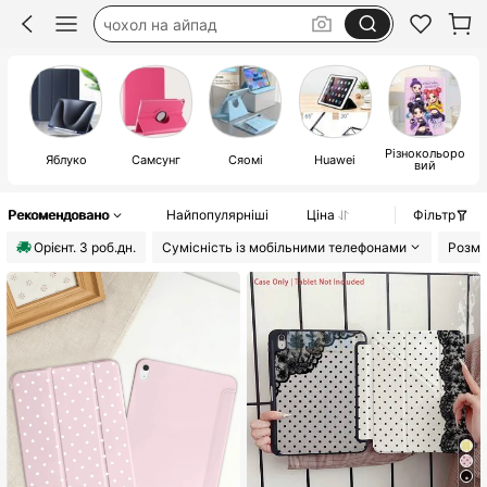
чехол на планшет
etui na ipad
чехол на айпад
Різнокольоро
Яблуко
Самсунг
Сяомі
Huawei
вий
Рекомендовано
Найпопулярніші
Ціна
Фільтр
Орiєнт. 3 роб.дн.
Сумісність із мобільними телефонами
Розмі