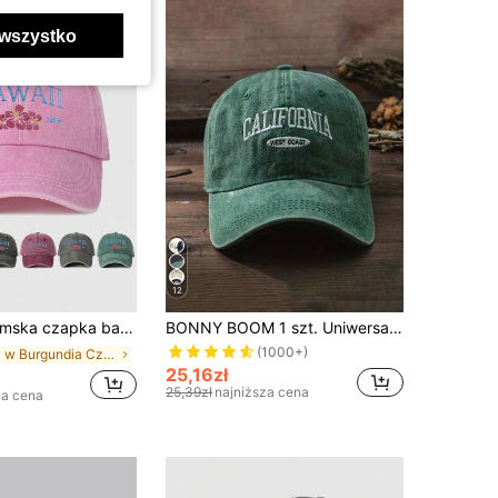
wszystko
12
ulowana czapka przeciwsłoneczna na zewnątrz na wiosnę, jesień, podróż, wakacje na plaży, czapka w stylu Y2K na Halloween
BONNY BOOM 1 szt. Uniwersalna czapka baseballowa z daszkiem chroniąca przed słońcem, czapki typu trucker dla kobiet
(1000+)
w Burgundia Czapka z daszkiem dla kobiet
25,16zł
25,39zł
najniższa cena
za cena