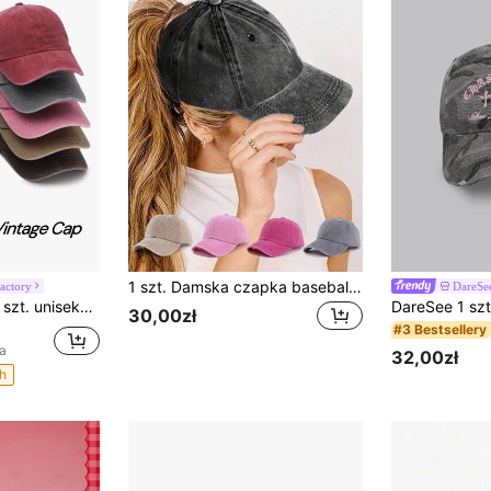
1 szt. Damska czapka baseballowa w stylu vintage z wysokim kucykiem, z przetarciami, klasyczny kapelusz z daszkiem chroniący przed słońcem, ochrona UV, codzienne noszenie na co dzień, uniwersalna, letnia, na plażę
Factory
DareSe
intage baseballowa czapka typu dad, prana, jednolita, o minimalistycznym designie, miękka, odpowiednia do personalizacji DIY i na co dzień, estetyczna
30,00zł
#3 Bestsellery
a
32,00zł
h