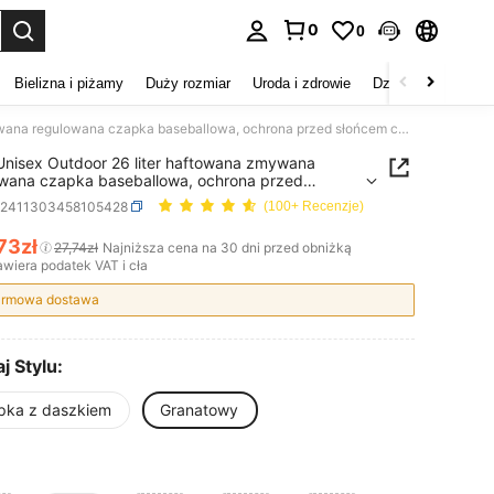
0
0
duj. Press Enter to select.
Bielizna i piżamy
Duży rozmiar
Uroda i zdrowie
Dzieci
Buty
D
1 szt. Unisex Outdoor 26 liter haftowana zmywana regulowana czapka baseballowa, ochrona przed słońcem codzienna czapka odpowiednia na wiosnę, jesień, podróże, plażę, wakacje, młodzieżowy styl Y2K
 Unisex Outdoor 26 liter haftowana zmywana
wana czapka baseballowa, ochrona przed
m codzienna czapka odpowiednia na wiosnę,
c2411303458105428
(100+ Recenzje)
, podróże, plażę, wakacje, młodzieżowy styl Y2K
73zł
27,74zł
Najniższa cena na 30 dni przed obniżką
ICE AND AVAILABILITY
wiera podatek VAT i cła
rmowa dostawa
j Stylu:
pka z daszkiem
Granatowy