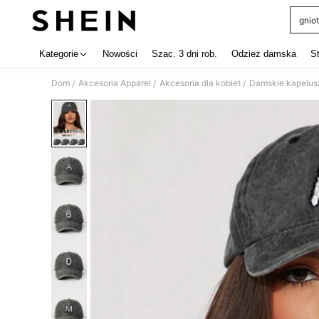
gniot
Use up 
Kategorie
Nowości
Szac. 3 dni rob.
Odzież damska
S
Dom
Akcesoria Apparel
Akcesoria dla kobiet
Damskie kapelus
/
/
/