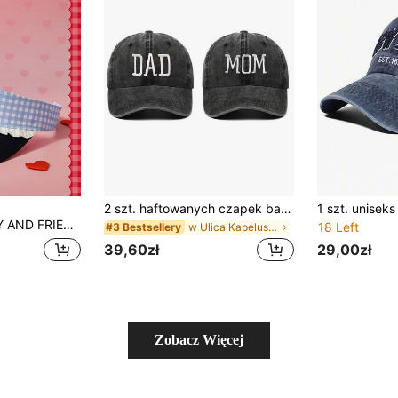
2 szt. haftowanych czapek baseballowych z napisem "Mama" i "Tata", oddychające, modne, unisexowe, odpowiednie do podróży i aktywności na świeżym powietrzu
 z koronką, z pustym kapeluszem, odpowiedni na wyjścia na zewnątrz
18 Left
w Ulica Kapelusze Damskie
#3 Bestsellery
39,60zł
29,00zł
Zobacz Więcej