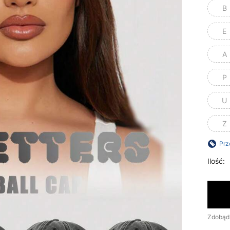
B
E
A
P
U
Z
Prz
Ilość:
Zdobąd