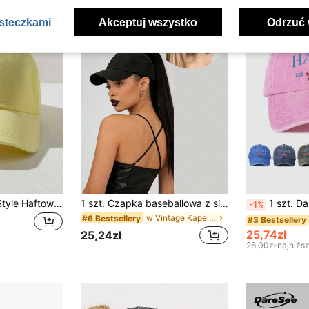
asteczkami
Akceptuj wszystko
Odrzuć 
1 szt. Unisex Y2K Style Haftowana czapka baseballowa Daisy Flower, swobodna, dojazdowa na zewnątrz, prosta czapka przeciwsłoneczna Y2K Design dla młodych ludzi
1 szt. Czapka baseballowa z siateczki w kratkę, regulowana, chroniąca przed słońcem, na co dzień, odpowiednia na wiosnę/jesień, podróże, plażę, w stylu retro Y2K, zaprojektowana dla młodych ludzi
1 szt. Damska czapka baseballowa Hawaii Floral 1959 Washed, reg
-1%
w Vintage Kapelusze Damskie
#6 Bestsellery
#3 Bestsellery
25,74zł
25,24zł
26,00zł
najniżs