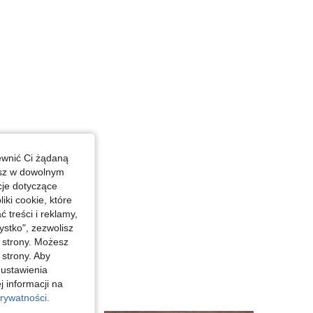
4,85
395
11K
4,85
395
11K
4,85
395
11K
ewnić Ci żądaną
esz w dowolnym
cje dotyczące
iki cookie, które
treści i reklamy,
stko", zezwolisz
j strony. Możesz
 strony. Aby
 ustawienia
j informacji na
rywatności.