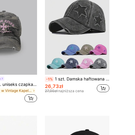
1 szt. Damska haftowana czapka z 5-ramiennym kucykiem w kształcie gwiazdy, czapka z daszkiem w trudnej sytuacji, czapka rekreacyjna z ochroną przeciwsłoneczną odpowiednia na podróże wiosną/jesień, wakacje na plaży, męski kapelusz przeciwsłoneczny, kapelusz młodzieżowy w stylu Y2K
e
-1%
DareSee 1 szt. uniseks czapka baseballowa w stylu amerykańskim retro chic z kamuflażem i haftem krzyża, streetwear, uniwersalna na lato, festiwal muzyczny i powrót do szkoły
26,73zł
w Vintage Kapelusze Damskie
27,00zł
najniższa cena