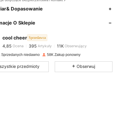
cje dotyczące bezpieczeństwa i kontakt
iar& Dopasowanie
4,85
395
11K
macje O Sklepie
4,85
395
11K
cool cheer
Sprzedawca
4,85
395
11K
Ocena
Artykuły
Obserwujący
l***v
zapłacono
1 dzień temu
 Sprzedanych niedawno
58K Zakup ponowny
4,85
395
11K
szystkie przedmioty
Obserwuj
4,85
395
11K
4,85
395
11K
4,85
395
11K