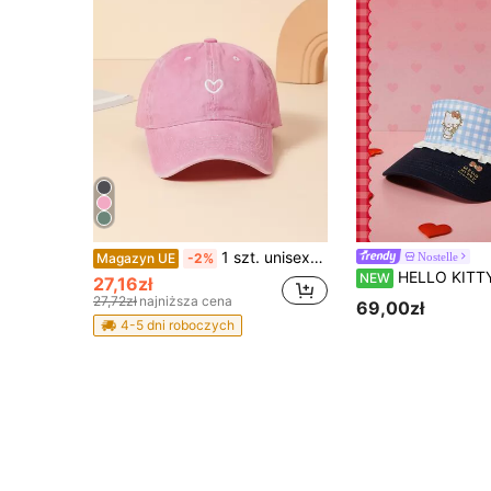
1 szt. unisexowa czapka baseballowa z haftowanym sercem w stylu vintage, regulowana, codzienna czapka dla taty, odpowiednia do noszenia na co dzień, na świeżym powietrzu, podczas uprawiania sportu i na wakacjach
Nostelle
Magazyn UE
-2%
HELLO KITTY AND FRIENDS | SHEIN Damski top z haftem, w niebiesko-białą kratę,
NEW
27,16zł
27,72zł
najniższa cena
69,00zł
4-5 dni roboczych