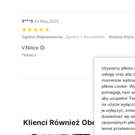
3***3
20 May,2025
Ogólne Dopasowanie: Zgodny z Rozmiarem, Rodzaj Stylu: czapka z
Ogólne Dopasowanie:
Zgodny z Rozmiarem
Rodzaj Stylu:
V.Niiice 😌
Tłumacz
Używamy plików c
usługę oraz aby 
momencie wybrać 
Zobacz Więce
plików cookie. Wy
pomagają nam ana
aby uzupełnić Tw
na użycie wyłączn
je wyłączyć, zmie
dowiedzieć się w
Klienci Również Obejrzeli
opcjonalnych plik
temat przetwarzan