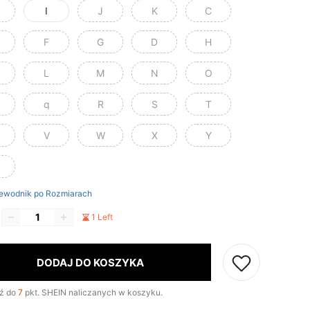
I
J
K
C
F
G
D
H
L
M
N
O
q
R
S
T
V
W
X
Y
ewodnik po Rozmiarach
1 Left
DODAJ DO KOSZYKA
ź do
7
pkt. SHEIN naliczanych w koszyku.