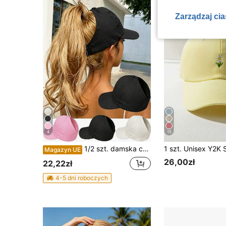
Zarządzaj ci
4
15
1/2 szt. damska czapka baseballówka z otworem na kucyk, casualowa czapka z daszkiem na niechlujny kok i kucyk, lekka, modna czapka przeciwsłoneczna, do sportu na świeżym powietrzu, na co dzień i na plażę
Magazyn UE
26,00zł
22,22zł
4-5 dni roboczych