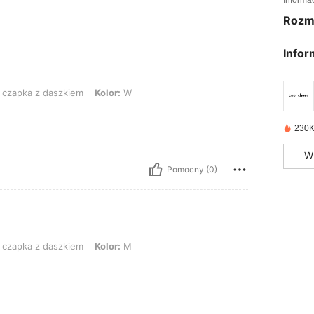
Informa
Rozm
Infor
 daszkiem, Kolor: W
czapka z daszkiem
Kolor:
W
230K
W
Pomocny (0)
 daszkiem, Kolor: M
czapka z daszkiem
Kolor:
M