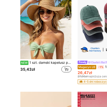
1 szt. damski kapelusz plażowy w kolorze khaki z falistymi paskami i kokardką, elegancki i chroniący przed słońcem na wakacje na plaży
Charlie's Hat 
NEW
1 szt. uniseks v
Magazyn UE
-1%
35,43zł
26,47zł
27,00zł
najniższa cen
4-5 dni roboczyc