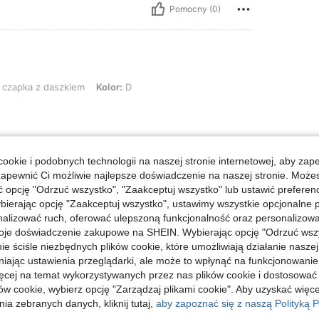
Pomocny (0)
 daszkiem, Kolor: D
czapka z daszkiem
Kolor:
D
ookie i podobnych technologii na naszej stronie internetowej, aby zap
Pomocny (0)
zapewnić Ci możliwie najlepsze doświadczenie na naszej stronie. Moż
opcję "Odrzuć wszystko", "Zaakceptuj wszystko" lub ustawić preferen
j Opinii
bierając opcję "Zaakceptuj wszystko", ustawimy wszystkie opcjonalne pl
lizować ruch, oferować ulepszoną funkcjonalność oraz personalizować 
oje doświadczenie zakupowe na SHEIN. Wybierając opcję "Odrzuć wszy
ie ściśle niezbędnych plików cookie, które umożliwiają działanie nasze
niając ustawienia przeglądarki, ale może to wpłynąć na funkcjonowanie
ięcej na temat wykorzystywanych przez nas plików cookie i dostosować
ów cookie, wybierz opcję "Zarządzaj plikami cookie". Aby uzyskać więce
ia zebranych danych, kliknij tutaj,
aby zapoznać się z naszą Polityką P