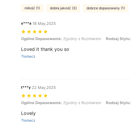
miłość (1)
dobra jakość (3)
dobrze dopasowany (1)
s***a
18 May,2025
Ogólne Dopasowanie: Zgodny z Rozmiarem, Rodzaj Stylu: czapka z
Ogólne Dopasowanie:
Zgodny z Rozmiarem
Rodzaj Stylu:
Loved it thank you so
Tłumacz
t***y
22 May,2025
Ogólne Dopasowanie: Zgodny z Rozmiarem, Rodzaj Stylu: czapka z
Ogólne Dopasowanie:
Zgodny z Rozmiarem
Rodzaj Stylu:
Lovely
Tłumacz