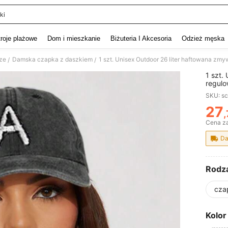
ki
and down arrow keys to navigate search Ostatnie wyszukiwanie and szukaj i znaj
troje plażowe
Dom i mieszkanie
Biżuteria I Akcesoria
Odzież męska
ze
Damska czapka z daszkiem
/
/
1 szt.
regulo
słońce
SKU: s
jesień
27
,
PR
Cena za
Da
Rodza
cza
Kolor