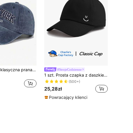
1 szt. uniseks klasyczna prana czapka bejsbolówka z haftem "NEW YORK", regulowana, casualowa, do ochrony przed słońcem na zewnątrz
#StrojeCodzienne
1 szt. Prosta czapka z daszkiem z nadrukiem uśmiechniętej twarzy - miękka, 6-panelowa, do codziennego noszenia, casualowa, uliczna czapka dla mężczyzn i kobiet
(500+)
25,28zł
Powracający klienci