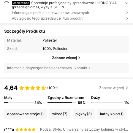
Sprzedaje profesjonalny sprzedawca: LiHONG YUA
Marketplace
(przedsiębiorca), wysyła SHEIN
Informacja o podziale obowiązków umownych
Aby zgłosić tego sprzedawcę i/lub produkt
Szczegóły Produktu
Materiał:
Poliester
Skład:
100% Poliester
Zobacz więcej
Informacje dotyczące bezpieczeństwa i kontakt
4,64
(100+)
Zobacz więcej
Mały
Zgodny z Rozmiarem
Duży
14%
85%
1%
dopasowane stroje
(1)
miłość
(7)
piękny
(3)
ładny kolor
(1)
r***a
Rodzaj Stylu: Uniwersalny sztuczny kołnierz w stylu koreańskim / Kolor: Czarne