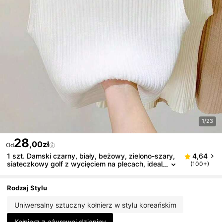
1/23
28
,00zł
Od
1 szt. Damski czarny, biały, beżowy, zielono-szary,
4,64
siateczkowy golf z wycięciem na plecach, ideal
(100+)
ny na sukienkę i świąteczną dekorację
Rodzaj Stylu
Uniwersalny sztuczny kołnierz w stylu koreańskim
Kołnierz z ażurowej dzianiny