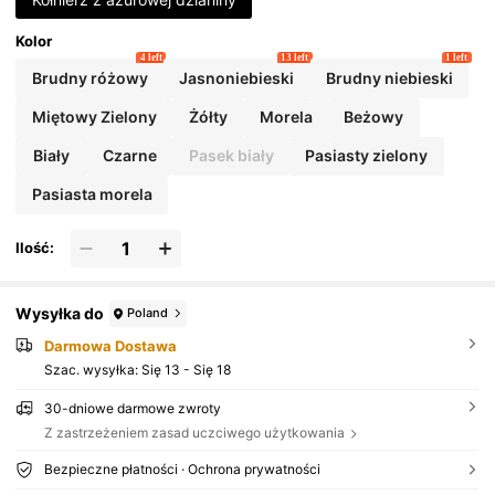
Kolor
4 left
13 left
1 left
Brudny różowy
Jasnoniebieski
Brudny niebieski
Miętowy Zielony
Żółty
Morela
Beżowy
Biały
Czarne
Pasek biały
Pasiasty zielony
Pasiasta morela
Ilość:
Wysyłka do
Poland
Darmowa Dostawa
Szac. wysyłka:
Się 13 - Się 18
30-dniowe darmowe zwroty
Z zastrzeżeniem zasad uczciwego użytkowania
Bezpieczne płatności · Ochrona prywatności