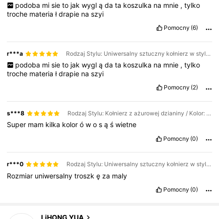
podoba
mi
sie
to
jak
wygl
ą
da
ta
koszulka
na
mnie
,
tylko
troche
materia
ł
drapie
na
szyi
Pomocny
(6)
r***a
Rodzaj Stylu: Uniwersalny sztuczny kołnierz w stylu koreańskim / Kolor: Jasnoszary
podoba
mi
sie
to
jak
wygl
ą
da
ta
koszulka
na
mnie
,
tylko
troche
materia
ł
drapie
na
szyi
Pomocny
(2)
s***8
Rodzaj Stylu: Kołnierz z ażurowej dzianiny / Kolor: Czarne
Super
mam
kilka
kolor
ó
w
o
s
ą
ś
wietne
Pomocny
(0)
r***0
Rodzaj Stylu: Uniwersalny sztuczny kołnierz w stylu koreańskim / Kolor: Czarne
Rozmiar
uniwersalny
troszk
ę
za
maly
10K Obserwujący
4,86
Pomocny
(0)
LiHONG YUA