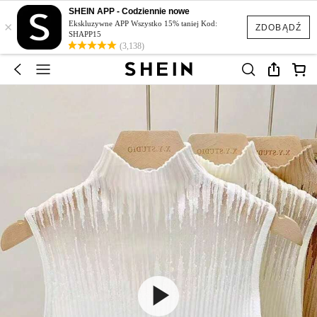
SHEIN APP - Codziennie nowe
×
Ekskluzywne APP Wszystko 15% taniej Kod:
ZDOBĄDŹ
SHAPP15
(3,138)