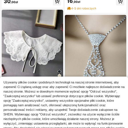
16
nki
30
ażdą porę roku
,00zł
,00zł
4-5 dni roboczych
Używamy plików cookie i podobnych technologii na naszej stronie internetowej, aby
zapewnić Ci żądaną usługę oraz aby zapewnić Ci możliwie najlepsze doświadczenie na
Zaoszczędź 0,01zł
naszej stronie. Możesz w dowolnym momencie wybrać opcję "Odrzuć wszystko",
1 szt. damski biały haftowany sztuc
"Zaakceptuj wszystko" lub ustawić preferencje dotyczące plików cookie. Wybierając
zny kołnierzyk dwuwarstwowy typ
#3 Bestsellery
w Elegancki Obroża damska i akcesoria
1 szt. Naszyjnik z kryształkami, ide
opcję "Zaakceptuj wszystko", ustawimy wszystkie opcjonalne pliki cookie, które
u Peter Pan z koronkowym zdobien
19
alny dla kobiet występujących na s
(1000+)
pomagają nam analizować ruch, oferować ulepszoną funkcjonalność oraz
,00zł
-5%
iem, szal na ramiona
cenie lub uczestniczących w impre
20,00zł
najniższa cena
personalizować treści i reklamy, aby uzupełnić Twoje doświadczenie zakupowe na
19
zach Akcesoria damskie
,66zł
19,67zł
najniższa cena
SHEIN. Wybierając opcję "Odrzuć wszystko", zezwolisz na użycie wyłącznie ściśle
niezbędnych plików cookie, które umożliwiają działanie naszej strony. Możesz je
wyłączyć, zmieniając ustawienia przeglądarki, ale może to wpłynąć na funkcjonowanie