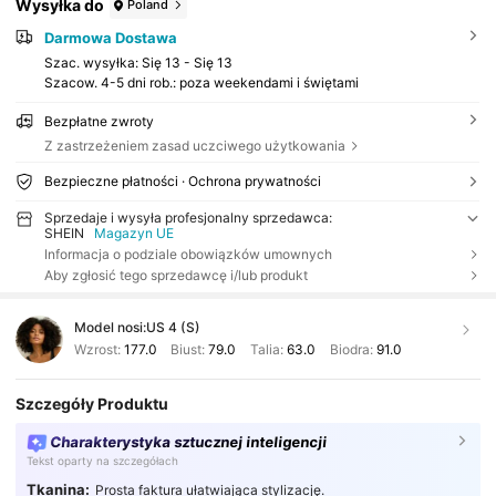
Wysyłka do
Poland
Darmowa Dostawa
Szac. wysyłka:
Się 13 - Się 13
Szacow. 4-5 dni rob.: poza weekendami i świętami
Bezpłatne zwroty
Z zastrzeżeniem zasad uczciwego użytkowania
Bezpieczne płatności · Ochrona prywatności
Sprzedaje i wysyła profesjonalny sprzedawca:
SHEIN
Magazyn UE
Informacja o podziale obowiązków umownych
Aby zgłosić tego sprzedawcę i/lub produkt
Model nosi:
US 4 (S)
Wzrost:
177.0
Biust:
79.0
Talia:
63.0
Biodra:
91.0
Szczegóły Produktu
Charakterystyka sztucznej inteligencji
Tekst oparty na szczegółach
Tkanina:
Prosta faktura ułatwiająca stylizację.