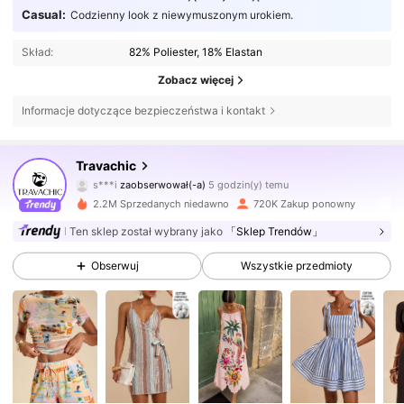
Casual:
Codzienny look z niewymuszonym urokiem.
Skład:
82% Poliester, 18% Elastan
Zobacz więcej
Informacje dotyczące bezpieczeństwa i kontakt
1.1M Obserwujący
4,75
Travachic
s***i
zaobserwował(-a)
5 godzin(y) temu
f***6
przegląda
1.1M Obserwujący
4,75
2.2M Sprzedanych niedawno
720K Zakup ponowny
Ten sklep został wybrany jako
「Sklep Trendów」
1.1M Obserwujący
4,75
Obserwuj
Wszystkie przedmioty
1.1M Obserwujący
4,75
1.1M Obserwujący
4,75