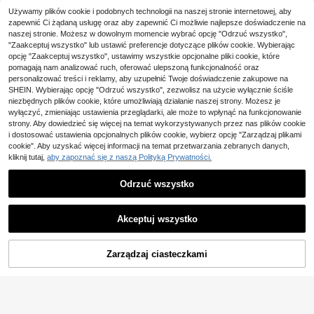
Swim Vcay Elegancki d
Magazyn UE
36
amski kombinezon wakacyjny bez
Używamy plików cookie i podobnych technologii na naszej stronie internetowej, aby
,00zł
ramiączek z nadrukiem w kolorze c
zapewnić Ci żądaną usługę oraz aby zapewnić Ci możliwie najlepsze doświadczenie na
#BikiniWysokiStan
zarnym i białym, odpowiedni na lato
naszej stronie. Możesz w dowolnym momencie wybrać opcję "Odrzuć wszystko",
4-5 dni roboczych
i jesień
Letnia, nowa, jednokolo
Magazyn UE
"Zaakceptuj wszystko" lub ustawić preferencje dotyczące plików cookie. Wybierając
rowa, dzianinowa narzutka damska
#1 Bestsellery
w Nocne wyjście Kobiety zakrywają się
opcję "Zaakceptuj wszystko", ustawimy wszystkie opcjonalne pliki cookie, które
na lato 2026, ręcznie robiona na sz
52
pomagają nam analizować ruch, oferować ulepszoną funkcjonalność oraz
,47zł
ydełku, luźna, casualowa bluzka z f
personalizować treści i reklamy, aby uzupełnić Twoje doświadczenie zakupowe na
rędzlami, odpowiednia na wakacje,
4-5 dni roboczych
SHEIN. Wybierając opcję "Odrzuć wszystko", zezwolisz na użycie wyłącznie ściśle
plażę, ulicę, festiwal muzyczny, Bu
rning Man White
niezbędnych plików cookie, które umożliwiają działanie naszej strony. Możesz je
wyłączyć, zmieniając ustawienia przeglądarki, ale może to wpłynąć na funkcjonowanie
strony. Aby dowiedzieć się więcej na temat wykorzystywanych przez nas plików cookie
i dostosować ustawienia opcjonalnych plików cookie, wybierz opcję "Zarządzaj plikami
cookie". Aby uzyskać więcej informacji na temat przetwarzania zebranych danych,
kliknij tutaj,
aby zapoznać się z naszą Polityką Prywatności.
Odrzuć wszystko
Akceptuj wszystko
16
DODAJ DO
Zarządzaj ciasteczkami
KUP TERAZ
Swim Lushoire
KOSZYKA
Swim Lushoire Damska
Magazyn UE
56
prosta, jednokolorowa, krótka, jedn
,43zł
okolorowa narzutka kimonowa, letn
ia, plażowa, damska, długa koszula
4-5 dni roboczych
plażowa