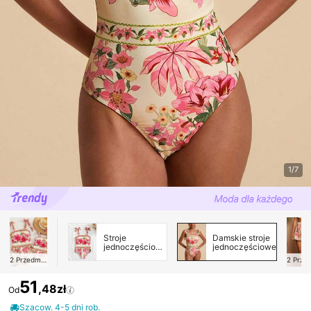
1/7
Stroje
Damskie stroje
jednoczęściowe
jednoczęściowe
dla małych
2
Przedmioty
2
Przedmi
dziewczynek
51
,48zł
Od
Szacow. 4-5 dni rob.