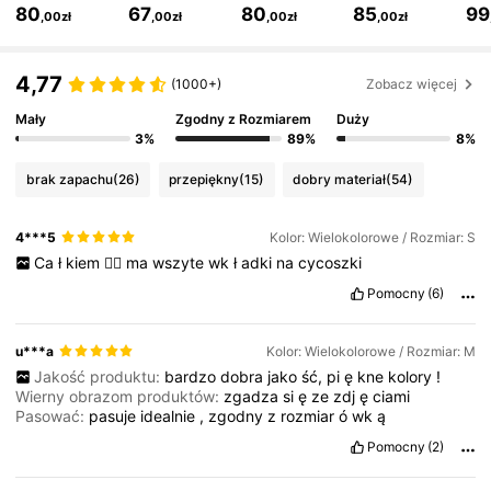
80
67
80
85
99
,00zł
,00zł
,00zł
,00zł
1.1M Obserwujący
4,75
4,77
(1000+)
Zobacz więcej
Mały
Zgodny z Rozmiarem
Duży
1.1M Obserwujący
4,75
3%
89%
8%
brak zapachu
(26)
przepiękny
(15)
dobry materiał
(54)
1.1M Obserwujący
4,75
4***5
Kolor: Wielokolorowe / Rozmiar: S
Ca
ł
kiem
👌🏻
ma
wszyte
wk
ł
adki
na
cycoszki
1.1M Obserwujący
4,75
Pomocny
(6)
1.1M Obserwujący
4,75
u***a
Kolor: Wielokolorowe / Rozmiar: M
Jakość produktu:
bardzo
dobra
jako
ść,
pi
ę
kne
kolory
!
Wierny obrazom produktów:
zgadza
si
ę
ze
zdj
ę
ciami
1.1M Obserwujący
4,75
Pasować:
pasuje
idealnie
,
zgodny
z
rozmiar
ó
wk
ą
Pomocny
(2)