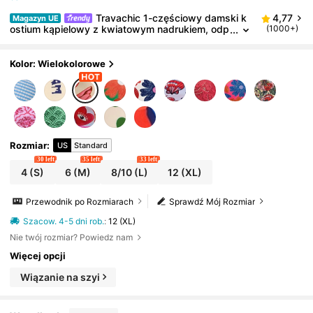
Travachic 1-częściowy damski k
4,77
Magazyn UE
ostium kąpielowy z kwiatowym nadrukiem, odp
(1000+)
owiedni na plażę/plażę, wakacje/wypoczynek,
stroje kąpielowe dla kobiet w stylu boho, tropikalny
dwuczęściowy zestaw, elegancki zestaw spódnic
Kolor: Wielokolorowe
plażowych, strój na Nowy Rok, Święto Dziękczynien
ia, Boże Narodzenie, strój kąpielowy plażowy, plaż
a, strój plażowy dla kobiet, zestaw plażowy, stroje
plażowe dla kobiet, moda plażowa, moda plażowa
dla kobiet, stroje plażowe dla kobiet
Rozmiar
:
US
Standard
30 left
35 left
33 left
4
(S)
6
(M)
8/10
(L)
12
(XL)
Przewodnik po Rozmiarach
Sprawdź Mój Rozmiar
Szacow. 4-5 dni rob.
:
12 (XL)
Nie twój rozmiar? Powiedz nam
Więcej opcji
Wiązanie na szyi