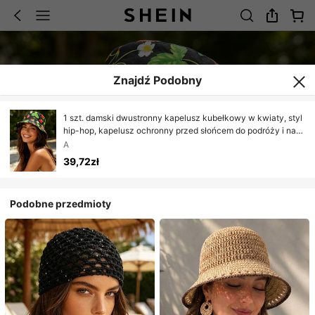
Znajdź Podobny
1 szt. damski dwustronny kapelusz kubełkowy w kwiaty, styl
hip-hop, kapelusz ochronny przed słońcem do podróży i na
zewnątrz, uniwersalny drukowany kapelusz kubełkowy
A
39,72zł
Podobne przedmioty