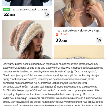
włosów
1/2 szt. damska czapka baseballów
23
ka z otworem na kucyk, casualowa
,65zł
-2%
czapka z otworem na niechlujny ko
24,18zł
najniższa cena
1 szt. zestaw czapki z uszami
NEW
k i kucyk, lekka czapka z daszkie
lisa i szalika, damski zimowy ciepły
52
m, modna czapka przeciwsłoneczn
,00zł
kominiarkowy ogrzewacz na szyję,
a, odpowiednia do sportów na świe
modna uniwersalna czapka
żym powietrzu i codziennego nosz
enia
1 szt. szydełkowy słomkowy kapel
usz damski z szerokim rondem, chr
13 Left
oniący przed słońcem, oddychając
33
y, letni kapelusz plażowy, składan
,42zł
y, przenośny, na podróże i wakacje
Używamy plików cookie i podobnych technologii na naszej stronie internetowej, aby
1 szt. Damski ręcznie ro
Magazyn UE
zapewnić Ci żądaną usługę oraz aby zapewnić Ci możliwie najlepsze doświadczenie na
biony na szydełku lekki, wydrążon
30
naszej stronie. Możesz w dowolnym momencie wybrać opcję "Odrzuć wszystko",
,00zł
1 szt. damska zimowa gruba dziani
y perłowy kapelusz, odpowiedni na
"Zaakceptuj wszystko" lub ustawić preferencje dotyczące plików cookie. Wybierając
nowa czapka, elastyczna, luźna, le
wiosnę, lato, jesień, codzienne nos
5 Left
4-5 dni roboczych
opcję "Zaakceptuj wszystko", ustawimy wszystkie opcjonalne pliki cookie, które
kka i ciepła, do prania ręcznego, be
zenie i na zewnątrz
29
,00zł
-3%
pomagają nam analizować ruch, oferować ulepszoną funkcjonalność oraz
z daszka, odpowiednia do codzien
1 szt. czapka baseballowa z nadruk
29,95zł
najniższa cena
nego noszenia
personalizować treści i reklamy, aby uzupełnić Twoje doświadczenie zakupowe na
iem w motywie Katseye, vintage ba
25
,28zł
seballówka z efektem prania, kapel
SHEIN. Wybierając opcję "Odrzuć wszystko", zezwolisz na użycie wyłącznie ściśle
usz chroniący przed słońcem, mod
niezbędnych plików cookie, które umożliwiają działanie naszej strony. Możesz je
na czapka przeciwsłoneczna, regul
wyłączyć, zmieniając ustawienia przeglądarki, ale może to wpłynąć na funkcjonowanie
owany rozmiar, wielofunkcyjna da
strony. Aby dowiedzieć się więcej na temat wykorzystywanych przez nas plików cookie
mska czapka baseballowa, odpowi
i dostosować ustawienia opcjonalnych plików cookie, wybierz opcję "Zarządzaj plikami