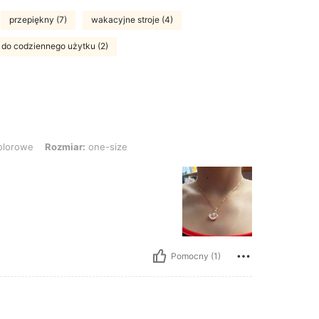
przepiękny (7)
wakacyjne stroje (4)
do codziennego użytku (2)
Rozmiar: one-size
olorowe
Rozmiar:
one-size
Pomocny (1)