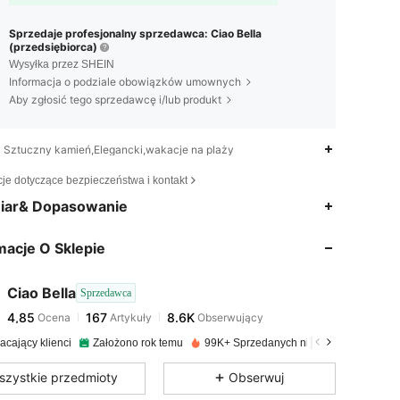
Sprzedaje profesjonalny sprzedawca: Ciao Bella
(przedsiębiorca)
Wysyłka przez SHEIN
Informacja o podziale obowiązków umownych
Aby zgłosić tego sprzedawcę i/lub produkt
Sztuczny kamień,Elegancki,wakacje na plaży
cje dotyczące bezpieczeństwa i kontakt
4,85
167
8.6K
iar& Dopasowanie
macje O Sklepie
4,85
167
8.6K
Ciao Bella
Sprzedawca
4,85
167
8.6K
Ocena
Artykuły
Obserwujący
d***a
zapłacono
1 dzień temu
acający klienci
Założono rok temu
99K+ Sprzedanych niedawno
4,85
167
8.6K
szystkie przedmioty
Obserwuj