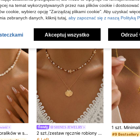
ięcej na temat wykorzystywanych przez nas plików cookie i dostosować
ów cookie, wybierz opcję "Zarządzaj plikami cookie". Aby uzyskać więce
ia zebranych danych, kliknij tutaj,
aby zapoznać się z naszą Polityką P
asteczkami
Akceptuj wszystko
Odrzuć 
wieść
SHINES JEWELRY
eanicznym ze złotą zawieszką z muszli, odpowiedni dla kobiet na wakacje, imprezę i na co dzień.
2 szt./zestaw ręcznie robiony naszyjnik z koralików w stylu boho z zawieszką z muszli, uniwersalny do noszenia na co dzień, na plażę, wakacje, podróże i imprezy. Koraliki w losowych kolorach, długość do personalizacji.
#9 Bestsellery
6 Left