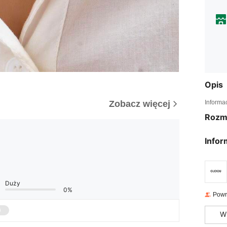
Opis
Informa
Zobacz więcej
Rozm
Infor
Duży
0%
Powr
W