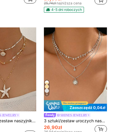
25,74zł
najniższa cena
4-5 dni roboczych
8
Zaoszczędź 0,04zł
S JEWELRY
SHINES JEWELRY
3-częściowy zestaw naszyjników w stylu wakacji na plaży, 3-warstwowy, z motywem oceanu, z modnymi platynowymi koralikami, rozgwiazdą i białą muszlą, idealny na co dzień, na wakacje, imprezy i festiwale muzyczne. Rozmiar, kolor i ilość koralików są losowe.
3 sztuki/zestaw uroczych naszyjników z frędzlami w kształcie gwiazdek, minimalistyczny srebrny naszyjnik z wisiorkiem w kształcie słońca, modna biżuteria na naszyjniki, odpowiednia do noszenia na co dzień, na wakacje, na imprezę i randkę
26,90zł
26,94zł
najniższa cena