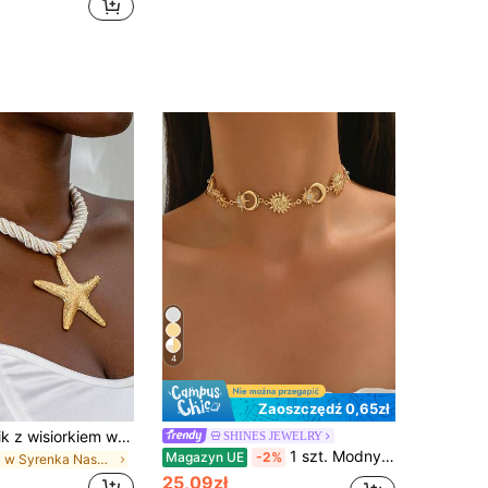
4
Zaoszczędź 0,65zł
1 szt. naszyjnik z wisiorkiem w kształcie rozgwiazdy (dla kobiet)
SHINES JEWELRY
1 szt. Modny naszyjnik ze stopu ze słońcem i księżycem, zdobiony kryształkami, elegancka biżuteria dla kobiet, odpowiedni do noszenia na co dzień, na Ramadan
Magazyn UE
-2%
w Syrenka Naszyjniki damskie
25,09zł