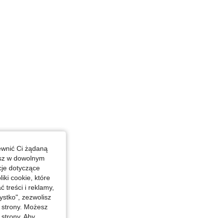
ewnić Ci żądaną
esz w dowolnym
cje dotyczące
iki cookie, które
treści i reklamy,
stko", zezwolisz
j strony. Możesz
 strony. Aby