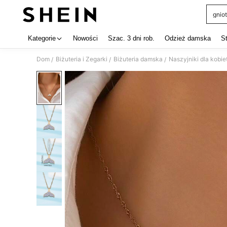
gniot
Use up 
Kategorie
Nowości
Szac. 3 dni rob.
Odzież damska
S
Dom
Biżuteria i Zegarki
Biżuteria damska
Naszyjniki dla kobie
/
/
/