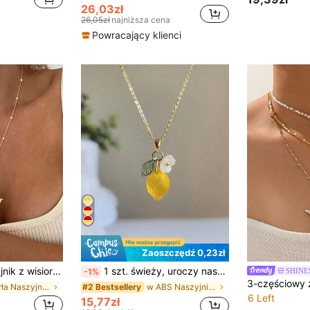
26,03zł
26,05zł
najniższa cena
Powracający klienci
Zaoszczędź 0,23zł
mi literami, idealny na co dzień, na randkę i imprezę, idealny prezent dla dziewczyny, mamy na Walentynki, Święto Dziękczynienia (zaleca się dwukrotne owinięcie wokół szyi, w przeciwnym razie może łatwo spaść. Liczba koralików na łańcuszku jest losowa i zależy od długości).
1 szt. świeży, uroczy naszyjnik z wisiorkiem z żywicy w kształcie cytrynowego kwiatu, słodka biżuteria do noszenia na co dzień
SHINE
-1%
w Perła Naszyjniki dla kobiet
w ABS Naszyjniki damskie
#2 Bestsellery
6 Left
15,77zł