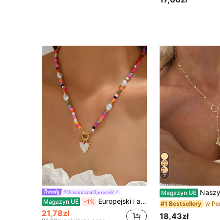
7
Naszyjnik z wisiorkiem w kształcie serca "Elegance" ze stali nierdzewnej platerowanej 18-karatowym złotem, minimalistyczny naszyjnik z 26 angielski
#OceanicznaOpowieść
Magazyn UE
Europejski i amerykański ręcznie robiony kolorowy naszyjnik z koralików i imitacji pereł w kształcie serca, damski dodatek na plażową imprezę
Magazyn UE
-1%
#1 Bestsellery
21,78zł
18,43zł