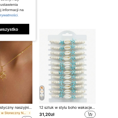
 ustawienia
j informacji na
rywatności.
wszystko
7
1 szt. Minimalistyczny naszyjnik ze stali nierdzewnej z wisiorkiem w kształcie słońca, złoty spiralny naszyjnik z wisiorkiem, prezent dla kobiet, letnie wakacje
12 sztuk w stylu boho wakacje plaża rozgwiazdy i muszle bransoletki akcesoria z serii przybrzeżnej bransoletka z liny plażowej do surfingu
w Słoneczny Naszyjniki damskie
31,20zł