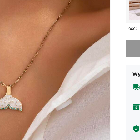
Ilość:
Przepra
Wy