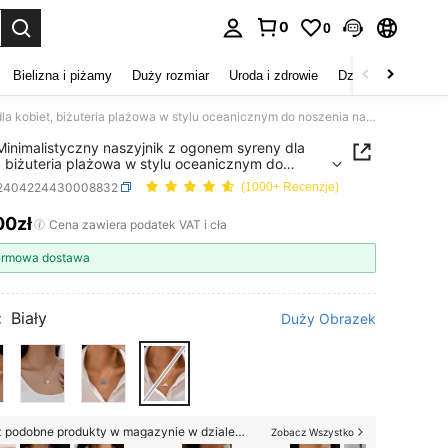
0
0
duj. Press Enter to select.
Bielizna i piżamy
Duży rozmiar
Uroda i zdrowie
Dzieci
Buty
D
1 szt. Minimalistyczny naszyjnik z ogonem syreny dla kobiet, biżuteria plażowa w stylu oceanicznym do noszenia na co dzień i na wakacje
 Minimalistyczny naszyjnik z ogonem syreny dla
, biżuteria plażowa w stylu oceanicznym do
ia na co dzień i na wakacje
j2404224430008832
(1000+ Recenzje)
00zł
ICE AND AVAILABILITY
Cena zawiera podatek VAT i cła
rmowa dostawa
:
Biały
Duży Obrazek
Pokaż podobne produkty w magazynie w dziale '
one-size
'
Zobacz Wszystko