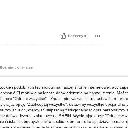
Pomocny (0)
one-size
Rozmiar:
one-size
ookie i podobnych technologii na naszej stronie internetowej, aby zap
zapewnić Ci możliwie najlepsze doświadczenie na naszej stronie. Moż
opcję "Odrzuć wszystko", "Zaakceptuj wszystko" lub ustawić preferen
Pomocny (0)
bierając opcję "Zaakceptuj wszystko", ustawimy wszystkie opcjonalne pl
lizować ruch, oferować ulepszoną funkcjonalność oraz personalizować 
j Opinii
oje doświadczenie zakupowe na SHEIN. Wybierając opcję "Odrzuć wszy
ie ściśle niezbędnych plików cookie, które umożliwiają działanie nasze
niając ustawienia przeglądarki, ale może to wpłynąć na funkcjonowanie