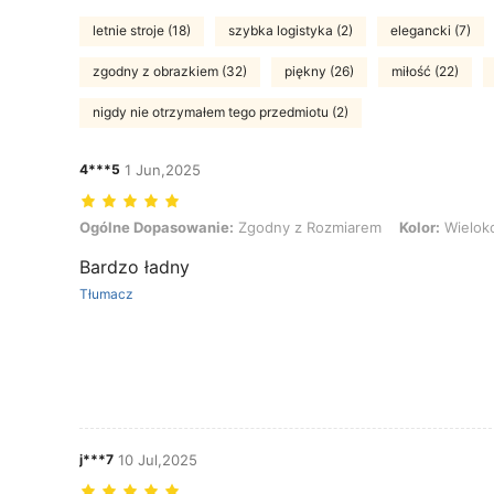
letnie stroje (18)
szybka logistyka (2)
elegancki (7)
zgodny z obrazkiem (32)
piękny (26)
miłość (22)
nigdy nie otrzymałem tego przedmiotu (2)
4***5
1 Jun,2025
Ogólne Dopasowanie: Zgodny z Rozmiarem, Kolor: Wielokolorowe, 
Ogólne Dopasowanie:
Zgodny z Rozmiarem
Kolor:
Wielok
Bardzo ładny
Tłumacz
j***7
10 Jul,2025