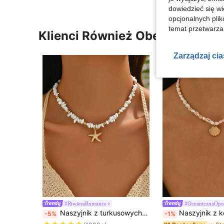
dowiedzieć się w
opcjonalnych plik
temat przetwarzan
Klienci Również Obejrzeli
Zarządzaj ci
#RiwieraRomance
#OceanicznaOpo
w Zwykły Chokery damskie
#1 Bestsellery
Naszyjnik z turkusowych koralików, 1 szt.
Naszyjnik z koralików w stylu wyspiarskim, wykonany ręcznie z białej naturalnej muszli, modny wzór w stylu oc
-5%
-1%
(1000+)