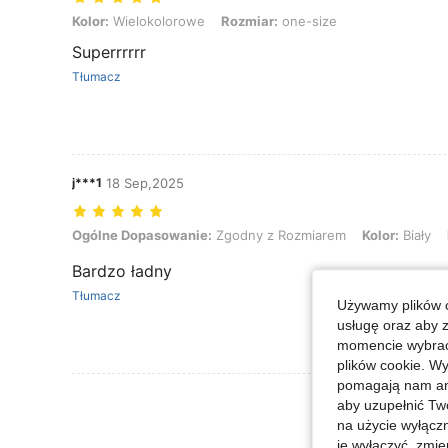
Kolor: Wielokolorowe, Rozmiar: one-size
Kolor:
Wielokolorowe
Rozmiar:
one-size
Superrrrrr
Tłumacz
j***1
18 Sep,2025
Ogólne Dopasowanie: Zgodny z Rozmiarem, Kolor: Biały, Rozmiar: 
Ogólne Dopasowanie:
Zgodny z Rozmiarem
Kolor:
Biały
Bardzo ładny
Tłumacz
Używamy plików c
usługę oraz aby 
momencie wybrać 
plików cookie. Wy
pomagają nam ana
Zobacz Więce
aby uzupełnić Tw
na użycie wyłączn
je wyłączyć, zmie