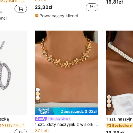
w Stop cynku Naszyjniki damskie z koralikami
16,81zł
22,32zł
a
Powracający klienci
enci
17
5
Zaoszczędź 0,02zł
eszką
#HolidayGlam
1 szt. Złoty naszyjnik z wisiorkiem w kształcie kwiatu z trzema i pięcioma płatkami, luksusowy metalowy wzór kwiatowy, uniwersalny naszyjnik typu choker dla kobiet, odpowiedni do noszenia na co dzień latem, dojazdów do pracy, na randkę, prezentu dla dziewczyny lub przyjaciółki
w List Naszyjniki damskie
#3 Bestsellery
37 Left
19,39zł