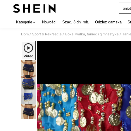
gniot
Use up 
Kategorie
Nowości
Szac. 3 dni rob.
Odzież damska
S
Dom
Sport & Rekreacja
Boks, walka, taniec i gimnastyka
Tani
/
/
/
Video