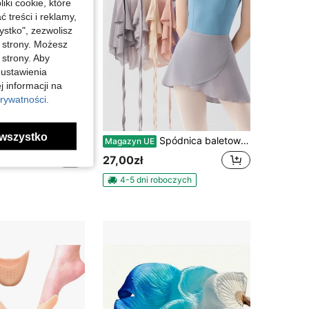
iki cookie, które
treści i reklamy,
stko", zezwolisz
j strony. Możesz
 strony. Aby
 ustawienia
j informacji na
rywatności.
wszystko
128 szt. łańcuszek na talię z monetami na festiwal muzyczny, chusta biodrowa do tańca brzucha, miękka spódnica do tańca brzucha z cekinami, odpowiednia na występ gwiazdy, występ baletowy na scenie, styl boho, damski strój na Halloween, akcesorium na imprezę, karnawał, nocne życie i plażę
Spódnica baletowa 1 szt., spódnica tutu do tańca gimnastycznego, spódnica trykotowa jednoczęściowa, spódnica nauczycielska, uniwersalna spódnica codzienna do zakrycia spodenek, spódnica antyodblaskowa, spódnica do tańca, biegania, fitnessu, sportowa
Magazyn UE
27,00zł
4-5 dni roboczych