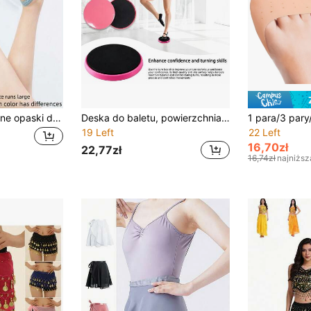
1-2-3 szt. elastyczne opaski do treningu baletowego do dociskania podbicia, bandaże na stopy, rozciągliwe opaski do ćwiczeń tanecznych, akcesorium do baletu i sztuk walki
Deska do baletu, powierzchnia antypoślizgowa, odpowiednia dla cheerleaderek, tancerek i gimnastyczek
19 Left
22 Left
16,70zł
22,77zł
16,74zł
najniższ