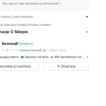
Aby zgłosić tego sprzedawcę i/lub produkt
Kobiety,Żaden,Niebieski
4,84
164
867
cje dotyczące bezpieczeństwa i kontakt
macje O Sklepie
4,84
164
867
4,84
164
867
Kemmall
Sprzedawca
y***1
zaobserwował(-a)
1 dzień temu
4,84
164
867
acający klienci
Założono rok temu
44K Sprzedanych niedawno
4,84
164
867
szystkie przedmioty
Obserwuj
4,84
164
867
4,84
164
867
4,84
164
867