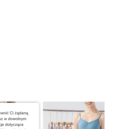
4,84
164
867
4,84
164
867
ewnić Ci żądaną
esz w dowolnym
cje dotyczące