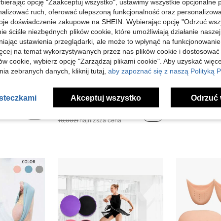
bierając opcję "Zaakceptuj wszystko", ustawimy wszystkie opcjonalne pl
lizować ruch, oferować ulepszoną funkcjonalność oraz personalizować 
oje doświadczenie zakupowe na SHEIN. Wybierając opcję "Odrzuć wszy
ie ściśle niezbędnych plików cookie, które umożliwiają działanie nasze
niając ustawienia przeglądarki, ale może to wpłynąć na funkcjonowanie
ięcej na temat wykorzystywanych przez nas plików cookie i dostosować
ów cookie, wybierz opcję "Zarządzaj plikami cookie". Aby uzyskać więce
ia zebranych danych, kliknij tutaj,
aby zapoznać się z naszą Polityką P
Zaoszczędź 0,52zł
asteczkami
Akceptuj wszystko
Odrzuć 
2/1 szt. ekstra długi powiewny wachlarz jedwabny, trójkolorowy gradientowy wzór, dwustronny, idealny do występów tanecznych, imprez świątecznych i jako rekwizyt sportowy, tradycyjny chiński wachlarz do tańca, doskonały prezent na Dzień Matki
1 szt. elastyczna taśma oporowa z numeracją, taśma do rozciągania do jogi, 8-pętlowa taśma oporowa do rozciągania baletowego, taśma do rozciągania do tańca, regulowana wielopętlowa taśma do ćwiczeń, pilates, joga, taniec, wielofunkcyjna taśma oporowa do jogi i pilatesu, przenośny trener elastyczności i siły, fitness domowy, balet, sprzęt fitness, sprzęt gimnastyczny, akcesoria do tańca
-2%
18,48zł
13,54zł
19,00zł
najniższa cena