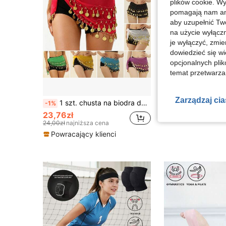
plików cookie. Wy
pomagają nam ana
aby uzupełnić Tw
na użycie wyłączn
je wyłączyć, zmie
dowiedzieć się w
opcjonalnych plik
temat przetwarzan
Zarządzaj ci
1 szt. chusta na biodra do tancerki brzucha, słodka spódnica do tańca brzucha, pas do chusty na biodra do stroju do tańca brzucha w stylu egipskim, szyfonowa chusta do tańca brzucha dla kobiet, odpowiednia do jogi, zumby, tańca brzucha, spódnica z frędzlami do tańca brzucha, cekinowa mini spódniczka - holograficzna spódnica z frędzlami
-1%
23,76zł
14,00zł
24,00zł
najniższa cena
Powracający klienci