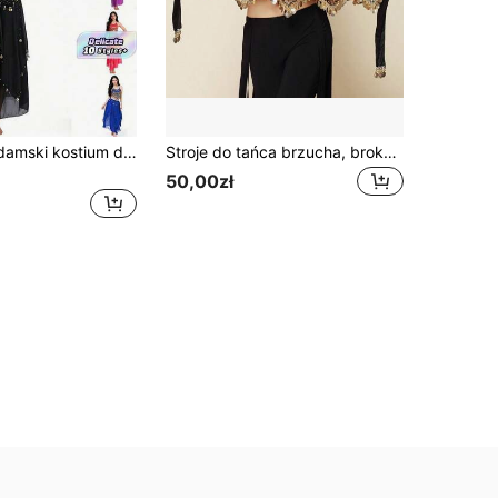
2-częściowy damski kostium do tańca brzucha: top na ramiączkach zdobiony cekinami i monetami + długa rozcięta spódnica z szyfonu + bransoletka z tkaniny. Odpowiedni na występy sceniczne, Halloween i tematyczne przyjęcia taneczne.
Stroje do tańca brzucha, brokatowe cekiny, spódnice z frędzlami, modne spódnice do tańca z paskiem w talii do tańca brzucha
50,00zł