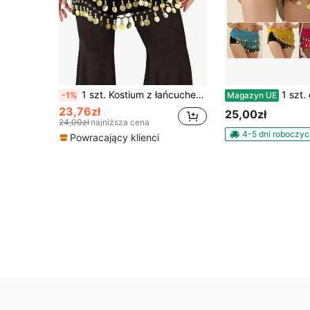
1 szt. Kostium z łańcuchem na talię do tańca brzucha, metalowa siateczka na talię, ozdoba body, złota moneta na talię do tańca, styl boho
1 szt. chusta na biodra do tancerki brzucha, słodka spódnica do tańca brzucha owinięta monetami, pas do chusty na biodra do str
-1%
Magazyn UE
23,76zł
25,00zł
24,00zł
najniższa cena
4-5 dni roboczyc
Powracający klienci