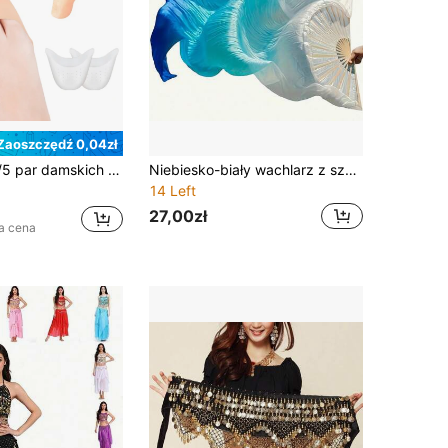
Zaoszczędź 0,04zł
1 para/3 pary/5 par damskich silikonowych ochraniaczy na palce, żelowe nakładki na palce, podkładki do butów na przód stopy z oddychającymi otworami, baletowe podkładki na śródstopie
Niebiesko-biały wachlarz z szyfonu – dwuwarstwowy wzór, minimalistyczny styl | Nadaje się do tańca solo, na wesela, występy noworoczne, dekoracje świąteczne, elegancki i lekki materiał
14 Left
27,00zł
a cena