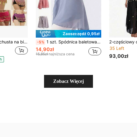
Zaoszczędź 0,95zł
oju do tańca brzucha w stylu egipskim, szyfonowa chusta do tańca brzucha dla kobiet, odpowiednia do jogi, zumby, chusta na biodra do stroju do tańca brzucha, spódnica z frędzlami do tańca brzucha dla kobiet, cekinowa mini spódniczka na imprezę
1 szt. Spódnica baletowa z szyfonu dla kobiet, spódnica sportowa, jednokolorowa spódnica sceniczna, odpowiednia do różnych kostiumów tanecznych, takich jak balet, antyodblaskowa i bez zażenowania, może zakryć spódnicę, spódnica do występów tanecznych i ćwiczeń, różowa wiosenna spódnica sportowa, spódnica baletowa, balet
-5%
35 Left
14,90zł
15,85zł
najniższa cena
93,00zł
h
Zobacz Więcej