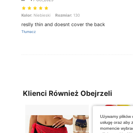
Kolor: Niebieski, Rozmiar: 130
Kolor:
Niebieski
Rozmiar:
130
reslly thin and doesnt cover the back
Tłumacz
Klienci Również Obejrzeli
Używamy plików c
usługę oraz aby 
momencie wybrać 