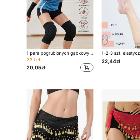
1 para pogrubionych gąbkowych ochraniaczy na kolana do tańca, miękki rozciągliwy materiał, antypoślizgowe i antyuderzeniowe, oddychające, amortyzujące, wspierające klękanie, do jogi, siatkówki, jazdy na rolkach, baletu, siłowni i fitnessu, sportowy sprzęt ochronny dla kobiet i dzieci
33 Left
22,44zł
20,05zł