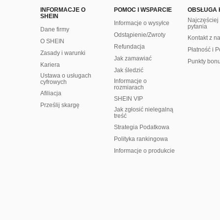
INFORMACJE O
POMOC I WSPARCIE
OBSŁUGA 
SHEIN
Najczęście
Informacje o wysyłce
pytania
Dane firmy
Odstąpienie/Zwroty
Kontakt z n
O SHEIN
Refundacja
Płatność i P
Zasady i warunki
Jak zamawiać
Punkty bon
Kariera
Jak śledzić
Ustawa o usługach
Informacje o
cyfrowych
rozmiarach
Afiliacja
SHEIN VIP
Prześlij skargę
Jak zgłosić nielegalną
treść
Strategia Podatkowa
Polityka rankingowa
Informacje o produkcie