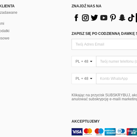
KLIENTA
ZNAJDŹ NAS NA
j zadawane
ami
odatki
ZAPISZ SIĘ PO CODZIENNĄ DAWKĘ 
usowe
PL + 48
PL + 48
Klikając na przycisk SUBSKRYBUJ, ak
anulować subskrypcję e-maili marketi
AKCEPTUJEMY