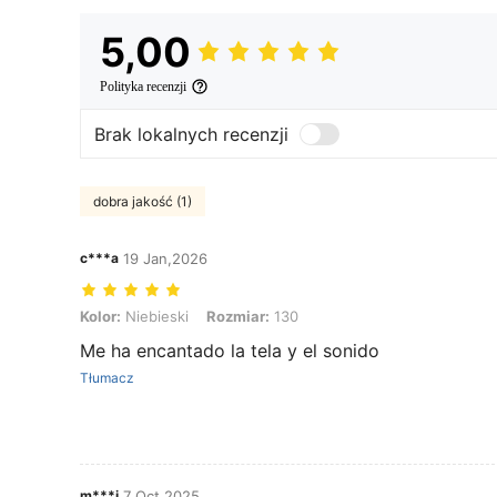
5,00
Polityka recenzji
Brak lokalnych recenzji
dobra jakość (1)
c***a
19 Jan,2026
Kolor: Niebieski, Rozmiar: 130
Kolor:
Niebieski
Rozmiar:
130
Me ha encantado la tela y el sonido
Tłumacz
m***i
7 Oct,2025