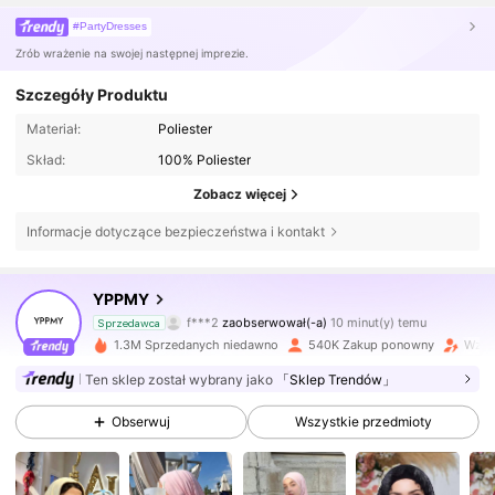
#PartyDresses
Zrób wrażenie na swojej następnej imprezie.
Szczegóły Produktu
Materiał:
Poliester
Skład:
100% Poliester
Zobacz więcej
Informacje dotyczące bezpieczeństwa i kontakt
71K Obserwujący
4,77
YPPMY
f***2
zaobserwował(-a)
10 minut(y) temu
j***d
przegląda
Sprzedawca
71K Obserwujący
4,77
1.3M Sprzedanych niedawno
540K Zakup ponowny
Wzros
Ten sklep został wybrany jako
「Sklep Trendów」
71K Obserwujący
4,77
Obserwuj
Wszystkie przedmioty
71K Obserwujący
4,77