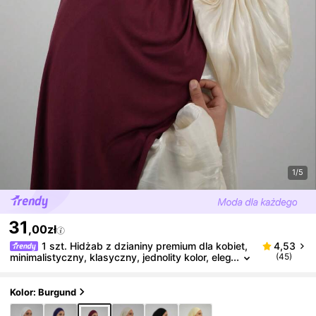
1/5
31
,00zł
1 szt. Hidżab z dzianiny premium dla kobiet,
4,53
minimalistyczny, klasyczny, jednolity kolor, eleg
(45)
ancki, swobodny szalik z brzegami, wysokiej ja
kości dzianinowy szal z dzianiny modalnej, długi sz
alik w stylu turbanu, odpowiedni na co dzień, w po
Kolor: Burgund
dróż i na spotkania