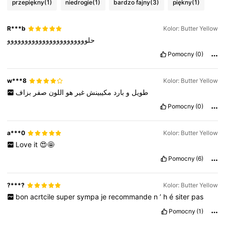
przepiękny
(1)
niedrogie
(1)
bardzo fajny
(3)
piękny
(1)
R***b
Kolor: Butter Yellow
حلووووووووووووووووووووووو
Pomocny
(0)
w***8
Kolor: Butter Yellow
طويل
و
بارد
مكيبينش
غير
هو
اللون
صفر
بزاف
Pomocny
(0)
a***0
Kolor: Butter Yellow
Love
it
😍🤩
Pomocny
(6)
?***?
Kolor: Butter Yellow
bon
acrtcile
super
sympa
je
recommande
n
’
h
é
siter
pas
Pomocny
(1)