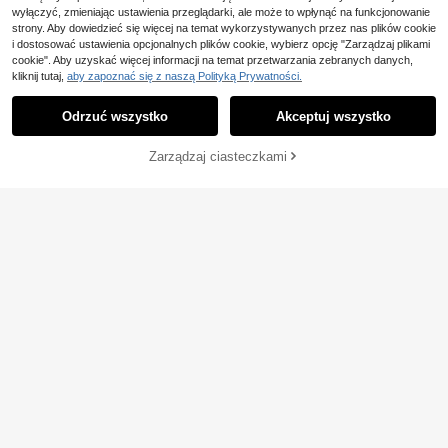
wyłączyć, zmieniając ustawienia przeglądarki, ale może to wpłynąć na funkcjonowanie
strony. Aby dowiedzieć się więcej na temat wykorzystywanych przez nas plików cookie
i dostosować ustawienia opcjonalnych plików cookie, wybierz opcję "Zarządzaj plikami
cookie". Aby uzyskać więcej informacji na temat przetwarzania zebranych danych,
kliknij tutaj,
aby zapoznać się z naszą Polityką Prywatności.
Odrzuć wszystko
Akceptuj wszystko
Zarządzaj ciasteczkami
DODAJ DO KOSZYKA