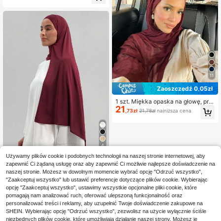
m dzianina z wiskozy jersey, długa
chusta w stylu turbanu, odpowiedni
a do codziennego użytku, na wyjśc
ia i spotkania, do sukienki
11
Zaoszczędź 0,05zł
1 szt. Miękka opaska na głowę, prz
21
yjazna dla skóry, jednokolorowa ch
,73zł
21,78zł
najniższa cena
usta na głowę, prosty szal, prosty rę
cznik plażowy, konserwatywny i s
wobodny do codziennego użytku
4
Używamy plików cookie i podobnych technologii na naszej stronie internetowej, aby
1 szt. damska dzianinowa hidżab w
zapewnić Ci żądaną usługę oraz aby zapewnić Ci możliwie najlepsze doświadczenie na
jednolitym kolorze, miękka i oddyc
7 Left
naszej stronie. Możesz w dowolnym momencie wybrać opcję "Odrzuć wszystko",
hająca chusta muzułmańska, odpo
28
,16zł
wiednia do codziennego noszenia
"Zaakceptuj wszystko" lub ustawić preferencje dotyczące plików cookie. Wybierając
opcję "Zaakceptuj wszystko", ustawimy wszystkie opcjonalne pliki cookie, które
pomagają nam analizować ruch, oferować ulepszoną funkcjonalność oraz
personalizować treści i reklamy, aby uzupełnić Twoje doświadczenie zakupowe na
SHEIN. Wybierając opcję "Odrzuć wszystko", zezwolisz na użycie wyłącznie ściśle
niezbędnych plików cookie, które umożliwiają działanie naszej strony. Możesz je