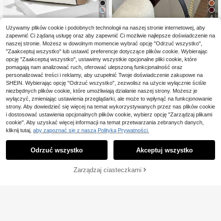
7
4
Używamy plików cookie i podobnych technologii na naszej stronie internetowej, aby
Modna, jednokolorowa, kwadratow
#TorbyZeSkóry
zapewnić Ci żądaną usługę oraz aby zapewnić Ci możliwie najlepsze doświadczenie na
a torebka z klapką i wzorem w rom
16 Left
Kolorowa torebka na ramię, modna
by, z modnym paskiem na łańcuszk
naszej stronie. Możesz w dowolnym momencie wybrać opcję "Odrzuć wszystko",
47
torebka na ramię z metalowym fręd
95
,52zł
-1%
u z PU, torebka na ramię, damska,
"Zaakceptuj wszystko" lub ustawić preferencje dotyczące plików cookie. Wybierając
,00zł
zlem w kształcie serca, torebka da
48,00zł
najniższa cena
modna, z frędzlami, mini torebka na
opcję "Zaakceptuj wszystko", ustawimy wszystkie opcjonalne pliki cookie, które
mska, najlepszy prezent na Dzień
ramię, idealna na zakupy
Matki
pomagają nam analizować ruch, oferować ulepszoną funkcjonalność oraz
personalizować treści i reklamy, aby uzupełnić Twoje doświadczenie zakupowe na
Pokaż podobne produkty w magazynie w dziale '
one-size
'
Zobacz Wszystko
SHEIN. Wybierając opcję "Odrzuć wszystko", zezwolisz na użycie wyłącznie ściśle
niezbędnych plików cookie, które umożliwiają działanie naszej strony. Możesz je
wyłączyć, zmieniając ustawienia przeglądarki, ale może to wpłynąć na funkcjonowanie
strony. Aby dowiedzieć się więcej na temat wykorzystywanych przez nas plików cookie
i dostosować ustawienia opcjonalnych plików cookie, wybierz opcję "Zarządzaj plikami
cookie". Aby uzyskać więcej informacji na temat przetwarzania zebranych danych,
kliknij tutaj,
aby zapoznać się z naszą Polityką Prywatności.
Odrzuć wszystko
Akceptuj wszystko
Przepraszamy ten produkt został wyprzedany.
Zarządzaj ciasteczkami
WYPRZEDANY
Damska vintage torebka pod pachę
w stylu francuskim, nowa mała kwa
#1 Bestsellery
w Łańcuch Torby damskie na ramię
dratowa torba crossbody z nadruki
(1000+)
em liter i łańcuszkowym paskiem, t
7
35
orebka na ramię Perfect Lily z regul
,43zł
owanym paskiem crossbody z logo
Arlo Bags
M, odpowiednia do codziennych do