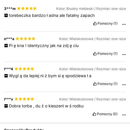
3***m
Kolor: Brudny niebieski / Rozmiar: one-size
torebeczka
bardzo
ł
adna
ale
fatalny
zapach
Pomocny
(1)
n***a
Kolor: Wielokolorowe / Rozmiar: one-size
Pi
ę
kna
!
Identyczny
jak
na
zdj
ę
ciu
Pomocny
(1)
l***4
Kolor: Wielokolorowe / Rozmiar: one-size
Wygl
ą
da
lepiej
ni
ż
bym
si
ę
spodziewa
ł
a
Pomocny
(1)
l***x
Kolor: Wielokolorowe / Rozmiar: one-size
Dobra
torba
,
du
ż
o
kieszeni
w
ś
rodku
Pomocny
(0)