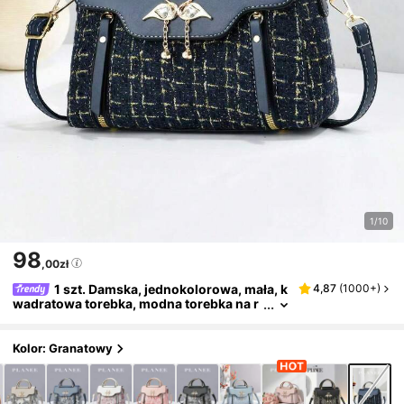
1/10
98
,00zł
1 szt. Damska, jednokolorowa, mała, k
4,87
(
1000+
)
wadratowa torebka, modna torebka na r
amię z górnym uchwytem, mini portfel n
a ramię z ozdobną klamrą
Kolor: Granatowy