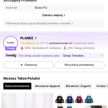
Szczegóły Produktu
Materiał:
Skóra PU
Zobacz więcej
Informacje dotyczące bezpieczeństwa i kontakt
146K Obserwujący
4,86
PLANEE
k***0
zaobserwował(-a)
3 godzin(y) temu
Sprzedawca
d***u
przegląda
146K Obserwujący
4,86
99K+ Sprzedanych niedawno
41K+ Zakup ponowny
Ten sklep został wybrany jako
「Sklep Trendów」
146K Obserwujący
4,86
Obserwuj
Wszystkie przedmioty
Możesz Także Polubić
146K Obserwujący
4,86
Rekomendowane
Akcesoria Apparel
Biżuteria i Zegarki
Uroda i
146K Obserwujący
4,86